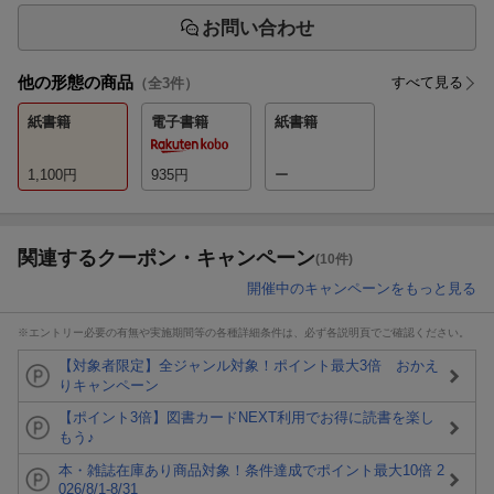
お問い合わせ
他の形態の商品
すべて見る
（全
3
件）
紙書籍
電子書籍
紙書籍
1,100
円
935
円
ー
関連するクーポン・キャンペーン
(10件)
開催中のキャンペーンをもっと見る
※エントリー必要の有無や実施期間等の各種詳細条件は、必ず各説明頁でご確認ください。
【対象者限定】全ジャンル対象！ポイント最大3倍 おかえ
りキャンペーン
【ポイント3倍】図書カードNEXT利用でお得に読書を楽し
もう♪
本・雑誌在庫あり商品対象！条件達成でポイント最大10倍 2
026/8/1-8/31