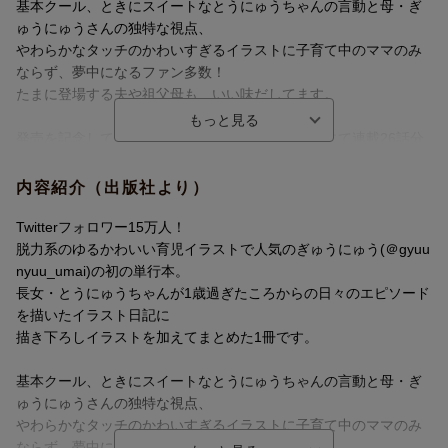
基本クール、ときにスイートなとうにゅうちゃんの言動と母・ぎ
ゅうにゅうさんの独特な視点、
やわらかなタッチのかわいすぎるイラストに子育て中のママのみ
ならず、夢中になるファン多数！
たまに登場する夫や祖父母も、いい味だしてます。
発売を記念して、コミックサイト「パチクリ！」にて連載26話分
をスペシャル公開しています！
内容紹介（出版社より）
＜目次紹介＞
はじめに
Twitterフォロワー15万人！
第1章 子どもの攻撃意外とむちゃくちゃ痛い
脱力系のゆるかわいい育児イラストで人気のぎゅうにゅう(＠gyuu
第2章 実家にあと100泊したい
nyuu_umai)の初の単行本。
第3章 寝かしつけっていつまで必要なんだろ…
長女・とうにゅうちゃんが1歳過ぎたころからの日々のエピソード
第4章 いろんなことがチョコ次第すぎる
を描いたイラスト日記に
第5章 初恋が早すぎないか？
描き下ろしイラストを加えてまとめた1冊です。
第6章 もうすぐお姉ちゃんになるんだね
おわりに
基本クール、ときにスイートなとうにゅうちゃんの言動と母・ぎ
ゅうにゅうさんの独特な視点、
やわらかなタッチのかわいすぎるイラストに子育て中のママのみ
ならず、夢中になるファン多数！