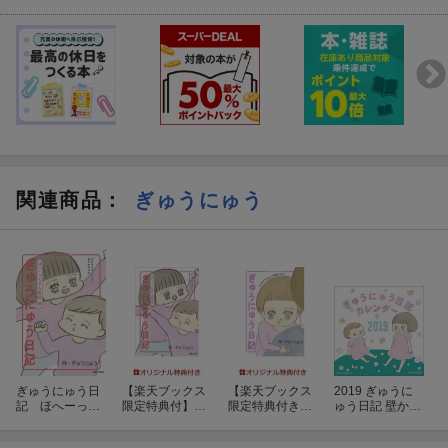
関連商品
：
ぎゅうにゅう
ぎゅうにゅう日
【楽天ブックス
【楽天ブックス
2019 ぎゅうに
記 ほへーっと
限定特典付】ぎ
限定特典付き】
ゅう日記 壁かけ
2人育児編 ひ
ゅうにゅう日記
ぎゅうにゅう日
カレンダー
たすらどうでも
ほへーっと2人
記 わりとどう