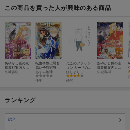
いい日々のキロ
育児編 ひたす
でもいい育児の
ク
らどうでもいい
キロク
この商品を買った人が興味のある商品
日々のキロク
あやかし狐の京
転生令嬢は悪名
ねこのファッシ
あやかし狐の京
都裏町案内人
高い子爵家当主
ョン カーサの猫
都裏町案内人
（2）
久城春樹
2 〜領地運営の
あすみ地球
村さん 7
ほしよりこ
（1）
久城春樹
ための契約結
(
婚、承りまし
(1件)
(4件)
た〜
ランキング
総合