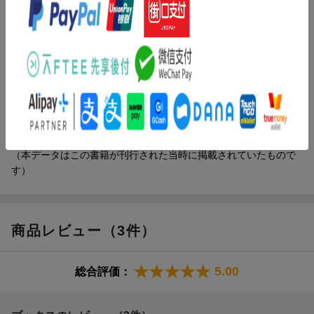
おわりに
ォロワー１５万人。わたしも“かぁか”って呼ばれたい！超脱力系子
育てマンガ。
著者情報（「BOOK」データベースより）
ぎゅうにゅう（ギュウニュウ）
出張の多い夫と、３歳の長女と暮らしている主婦。子どもが寝た
後などに、ゆるゆる描いた育児イラストが人気を呼び、Ｔｗｉｔ
ｔｅｒのフォロワーは約１５万人に（２０１７年１０月現在）
（本データはこの書籍が刊行された当時に掲載されていたもので
す）
商品レビュー（3件）
5.00
総合評価：