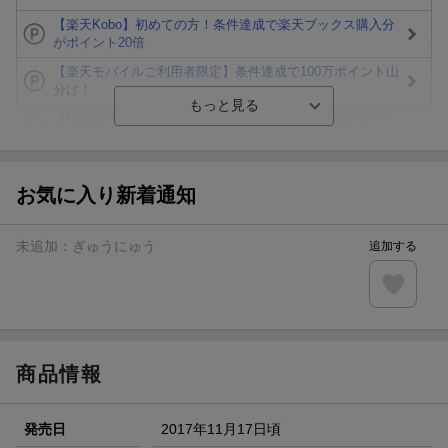
【楽天Kobo】初めての方！条件達成で楽天ブックス購入分
がポイント20倍
【楽天モバイルご利用者限定】条件達成で100万ポイント山
分け！
【Rakuten Fashion×楽天ブックス】条件達成で10万ポイン
ト山分け
【スタンプカード】楽天ポイントもらえる＆抽選で豪華景品
が当たる！
お気に入り新着通知
楽天モバイル紹介キャンペーンの拡散で300円OFFクーポン
進呈
未追加：
ぎゅうにゅう
追加する
条件達成で楽天限定・宝塚歌劇 宙組貸切公演ペアチケット
が当たる
エントリー＆条件達成で『鬼滅の刃』オリジナルきんちゃく
袋が当たる！
商品情報
発売日
2017年11月17日頃