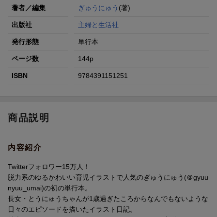
著者／編集
ぎゅうにゅう
(著)
出版社
主婦と生活社
発行形態
単行本
ページ数
144p
ISBN
9784391151251
商品説明
内容紹介
Twitterフォロワー15万人！
脱力系のゆるかわいい育児イラストで人気のぎゅうにゅう(＠gyuu
nyuu_umai)の初の単行本。
長女・とうにゅうちゃんが1歳過ぎたころからなんでもないような
日々のエピソードを描いたイラスト日記。