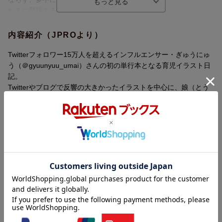
たまに登場する夫や祖父母も、いい味だしてます。
＜目次紹介＞
内容紹介（JPROより）
はじめに
第1章 子どもの攻撃意外とむちゃくちゃ痛い
Twitterフォロワー15万人を超えるインフルエンサー・ぎゅうにゅ
第2章 実家にあと100泊したい
う（＠gyuunyuu_umai）さんの初の単行本となる育児イラスト日
第3章 寝かしつけっていつまで必要なんだろ…
記。
第4章 いろんなことがチョコ次第すぎる
Twitterやブログで反響の大きかったイラストを中心に、娘（とう
第5章 初恋が早すぎないか？
にゅうちゃんが）0歳〜3歳のエピソードをまとめたほか、単行本
第6章 もうすぐお姉ちゃんになるんだね
のための描き下ろしも多数掲載！
おわりに
イラストのかわいさを存分に伝えられるよう巻頭に16pのカラーペ
ージ設け、その他の1色ページも手描きのニュアンスが伝わる特色
にしています。
はじめに
第1章 子どもの攻撃意外とむちゃくちゃ痛い
第2章 実家にあと100泊したい
第3章 寝かしつけっていつまで必要なんだろ……
第4章 いろんなことがチョコ次第すぎる
内容紹介（「BOOK」データベースより）
第5章 初恋が早すぎないか？
第6章 もうすぐお姉ちゃんになるんだね
娘・とうにゅうちゃんのかわいさに悶絶！！！Ｔｗｉｔｔｅｒフ