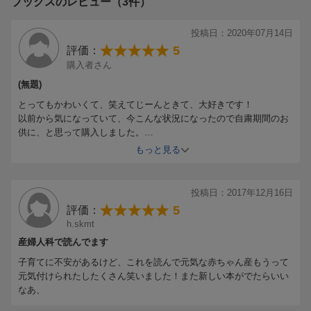
ブックスのレビュー（3件）
投稿日：2020年07月14日
5
評価：
購入者さん
(無題)
とってもかわいくて、笑えてじーんときて、大好きです！
以前から気になっていて、今こんな状況になったので自粛期間のお
供に、と思って購入しました。
本当に買ってよかったです(о´∀`о)
もっと見る
とうにゅうちゃんにとても癒されます！
投稿日：2017年12月16日
5
評価：
h.skmt
産婦人科で読んでます
子育てに不安があるけど、これを読んで元気な赤ちゃん産もうって
元気付けられたしたくさん笑いました！また新しい本がでたらいい
なあ、