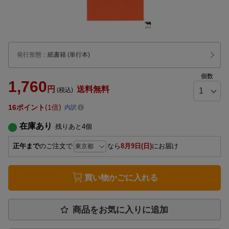
発行形態
：
紙書籍
(単行本)
個数
1,760
円
送料無料
(税込)
16
ポイント
1倍
内訳
在庫あり
残りあと
4
個
正午まで
のご注文で
なら
8月9日(日)
にお届け
買い物かごに入れる
商品をお気に入りに追加