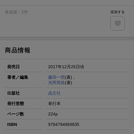
未追加：
2
件
追加する
商品情報
発売日
2017年12月25日頃
著者／編集
藤田一照
(著) ,
光岡英稔
(著)
出版社
晶文社
発行形態
単行本
ページ数
224p
ISBN
9784794969835