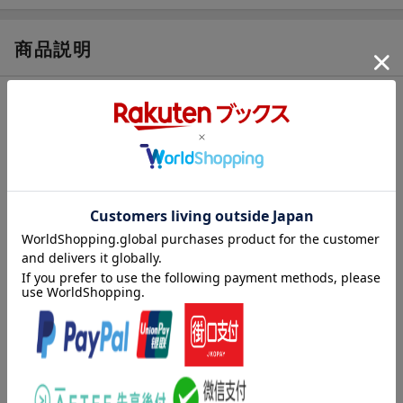
商品説明
内容紹介（JPROより）
＜b＞【内田樹氏、推薦！】＜/b＞
「これだけ理論的に深く、かつ徹底的な実践の裏付けをともなっ
た知見に触れることは稀有のことである。」
60kgの米俵を5俵担ぎ、3日3晩の行軍に徒歩で伴走し、佐渡から
江戸まで2日で渡った時代ははるか昔。
聞こえなくなってしまった「からだの声」にいかに耳を傾ける
か。
外に向いていた気持ちを、内側の「見えない箇所」に向けること
で立ち現れる、本来の姿。
現代人が生きるために本当に大切な指針とは。
武術の稽古法と伝統的な坐禅・行法から見えてくる、日常でも実
践できる稽古法と見方を詳細に伝授。
内容紹介（「BOOK」データベースより）