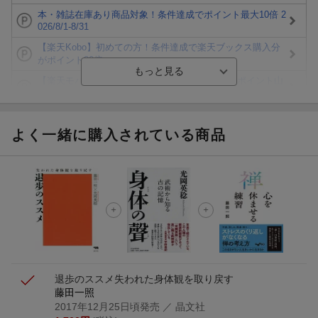
本・雑誌在庫あり商品対象！条件達成でポイント最大10倍 2
026/8/1-8/31
【楽天Kobo】初めての方！条件達成で楽天ブックス購入分
がポイント20倍
【楽天モバイルご利用者限定】条件達成で100万ポイント山
分け！
【Rakuten Fashion×楽天ブックス】条件達成で10万ポイン
ト山分け
よく一緒に購入されている商品
【スタンプカード】楽天ポイントもらえる＆抽選で豪華景品
が当たる！
エントリー＆3,000円以上購入で無料データSIM（3GB/月プ
ラン）が当たる！
楽天モバイル紹介キャンペーンの拡散で300円OFFクーポン
進呈
退歩のススメ
失われた身体観を取り戻す
藤田一照
2017年12月25日頃発売
／ 晶文社