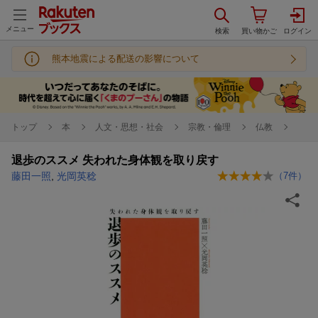
メニュー
熊本地震による配送の影響について
トップ
本
人文・思想・社会
宗教・倫理
仏教
退歩のススメ 失われた身体観を取り戻す
藤田一照
,
光岡英稔
（
7
件）