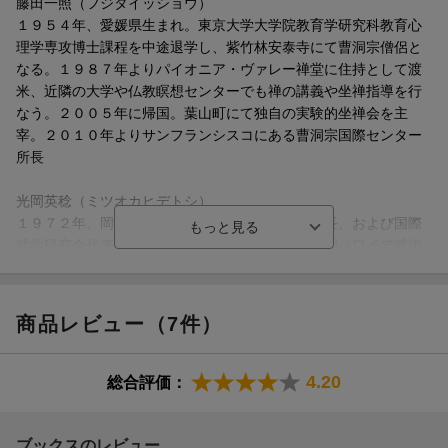
藤田一照（フジタイッショウ）
■低所恐怖症の現代日本人
１９５４年、愛媛県生まれ。東京大学大学院教育学研究科教育心
■とりあえずしゃがむ姿勢から始める
理学専攻博士課程を中途退学し、紫竹林安泰寺にて曹洞宗僧侶と
なる。１９８７年よりパイオニア・ヴァレー禅堂に住持として渡
＜b＞第2章……精神と身体を持ってしまった現代人＜/b＞
米、近隣の大学や仏教瞑想センターでも禅の講義や坐禅指導を行
なう。２００５年に帰国。葉山町にて独自の実験的坐禅会を主
■「いただきます」の世界観
宰。２０１０年よりサンフランシスコにある曹洞宗国際センター
■自分はどこからやってきたのか
所長
■「からっぽ」からすべてが生まれる
■型稽古とは何か
光岡英稔（ミツオカヒデトシ）
■坐禅の身体感覚
１９７２年、岡山県生まれ。日本韓氏意拳学会会長、および国際
武学研究会代表。多くの武道・武術を学び１１年間ハワイで武術
＜b＞第3章……マインドフルと瞑想＜/b＞
指導。２００３年２月、意拳の創始者の高弟であった韓星橋先師
と、その四男である韓競辰老師に出会い、日本人として初の入室
■本当は危険な坐禅
弟子となる。現在、日本における韓氏意拳に関わる指導・会運営
■武術が反映する思想とは
商品レビュー（7件）
の一切を任されている。また国際武学研究会においては国内外の
■死の不安はどこからくるのか
武術家・武道家に限らず人間の文化、身体、歴史を経験的に探究
■分けることから「教育」を考える
されている方々を招いての交流イベントなども主催している（本
4.20
総合評価：
データはこの書籍が刊行された当時に掲載されていたものです）
＜b＞第4章……生気論と機械論＜/b＞
ブックスのレビュー
■私たちは気になり、気が向いたから生まれてきた