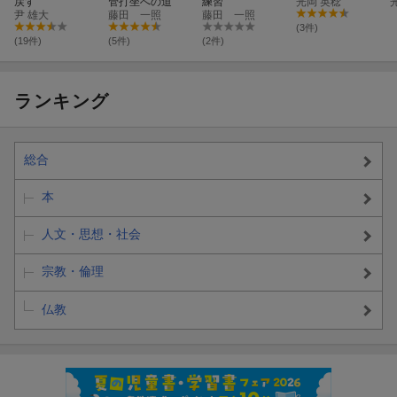
戻す
管打坐への道
練習
光岡 英稔
尹 雄大
藤田 一照
藤田 一照
(3件)
(19件)
(5件)
(2件)
ランキング
総合
本
人文・思想・社会
宗教・倫理
仏教