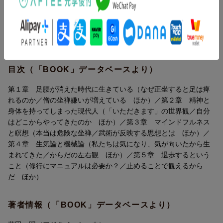
驚きのエピソードと見解が満載で、読めば読むほど
一歩下がることからはじめる生き方とは。坐禅、五体投地、錬
こころとからだが活き活きと動き出す！
功、内観。古来の修行・稽古法から「自然体」への道を実践的に
探求する。
【光岡】皮肉にも長い年月をかけて足腰をなくすための練習を私
たちは日常の中で徹底的
目次（「BOOK」データベースより）
にやってきたんです。人は足腰が奪われたり、足腰の経験が消え
てしまうと一瞬にして自信を失います。
第１章 足腰が消えた時代に生きている（なぜ正坐すると足は痺
れるのか／僧の坐禅嫌いが増えている ほか）／第２章 精神と
【藤田】禅宗のお坊さんの坐禅嫌いが生じています。曹洞宗の大
身体を持ってしまった現代人（「いただきます」の世界観／自分
本山である永平寺でも、
はどこからやってきたのか ほか）／第３章 マインドフルネス
それが問題になっているんです。坐禅は本来は「おもしろい」も
と瞑想（本当は危険な坐禅／武術が反映する思想とは ほか）／
のなんです。道元さんは、
第４章 生気論と機械論（私たちは気になり、気が向いたから生
坐禅は「安楽の法門」なのだから、「普く勧めなさい」と言って
まれてきた／からだの左右観 ほか）／第５章 退歩するという
いるんですけど。
こと（修行にマニュアルは必要か？／止めることで観えるから
＜b＞第1章……足腰が消えた時代に生きている＜/b＞
だ ほか）
■なぜ正坐すると足は痺れるのか
著者情報（「BOOK」データベースより）
■僧の坐禅嫌いが増えている
■身体観には歴史がある