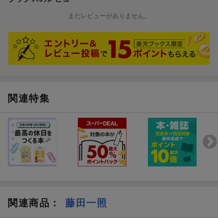
■からだの左右観
まだレビューがありません。
■自信がある人は修行しない？
■型は「手を拘束する」ためにある
＜b＞第5章……退歩するということ＜/b＞
■修行にマニュアルは必要か？
■止めることで観えるからだ
■死ぬのに力が必要な時代
関連特集
■これからのからだーー体の基礎をはぐくむ
関連商品
：
藤田一照