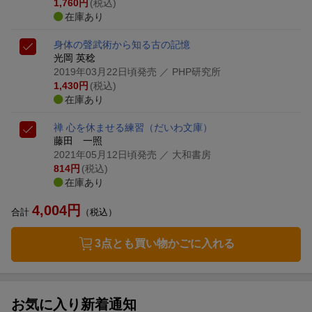
1,760
円
(税込)
在庫あり
身体の聲
武術から知る古の記憶
光岡 英稔
2019年03月22日頃発売
／ PHP研究所
1,430
円
(税込)
在庫あり
禅 心を休ませる練習
（だいわ文庫）
藤田 一照
2021年05月12日頃発売
／ 大和書房
814
円
(税込)
在庫あり
4,004
円
合計
（税込）
3点とも買い物かごに入れる
お気に入り新着通知