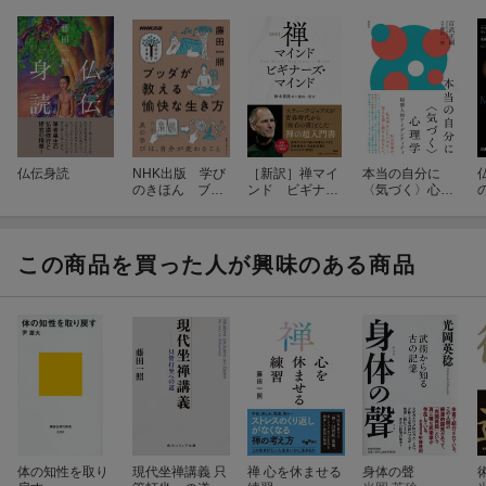
仏伝身読
NHK出版 学び
［新訳］禅マイ
本当の自分に
のきほん ブッ
ンド ビギナー
〈気づく〉心理
ダが教える愉快
ズ・マインド
学
な生き方
この商品を買った人が興味のある商品
体の知性を取り
現代坐禅講義 只
禅 心を休ませる
身体の聲