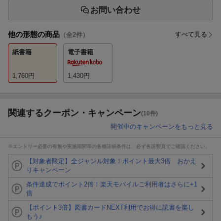
お問い合わせ
他の形態の商品
すべて見る
（全
2
件）
紙書籍
電子書籍
1,760
円
1,430
円
関連するクーポン・キャンペーン
(10件)
開催中のキャンペーンをもっと見る
※エントリー必要の有無や実施期間等の各種詳細条件は、必ず各説明頁でご確認ください。
【対象者限定】全ジャンル対象！ポイント最大3倍 おかえ
りキャンペーン
条件達成でポイント2倍！楽天モバイルご利用者はさらに+1
倍
【ポイント3倍】図書カードNEXT利用でお得に読書を楽し
もう♪