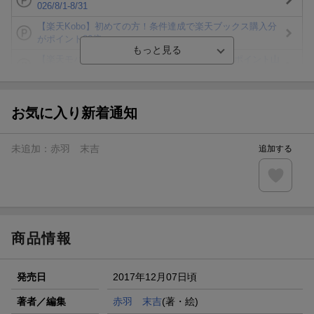
026/8/1-8/31
【楽天Kobo】初めての方！条件達成で楽天ブックス購入分
がポイント20倍
【楽天モバイルご利用者限定】条件達成で100万ポイント山
分け！
【Rakuten Fashion×楽天ブックス】条件達成で10万ポイン
ト山分け
お気に入り新着通知
【スタンプカード】楽天ポイントもらえる＆抽選で豪華景品
が当たる！
未追加：
赤羽 末吉
追加する
楽天モバイル紹介キャンペーンの拡散で300円OFFクーポン
進呈
条件達成で楽天限定・宝塚歌劇 宙組貸切公演ペアチケット
が当たる
商品情報
発売日
2017年12月07日頃
著者／編集
赤羽 末吉
(著・絵)