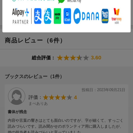
リズムカルな詩なので、声に出して読むと心地良かったです。
（クッチーナママさん 40代・東京都 女の子17歳、女の子14
歳、男の子12歳）
商品レビュー（6件）
【情報提供・絵本ナビ】
3.60
総合評価：
ブックスのレビュー（1件）
投稿日：2023年09月21日
4
評価：
まべありあ
書体が残念
内容や言葉の響きはとても面白いのですが、字が細くて、すっごく
読みづらいです。読み聞かせのボランティア用に購入しましたが、
他の担当者も読みづらいと言っていました。