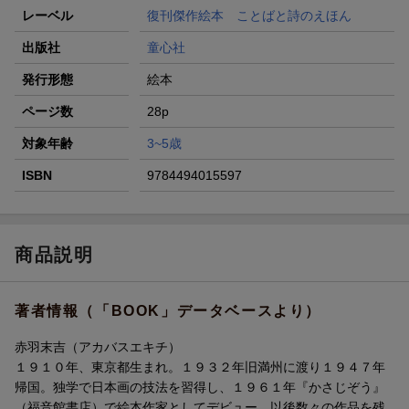
レーベル
復刊傑作絵本 ことばと詩のえほん
出版社
童心社
発行形態
絵本
ページ数
28p
対象年齢
3~5歳
ISBN
9784494015597
商品説明
著者情報（「BOOK」データベースより）
赤羽末吉（アカバスエキチ）
１９１０年、東京都生まれ。１９３２年旧満州に渡り１９４７年
帰国。独学で日本画の技法を習得し、１９６１年『かさじぞう』
（福音館書店）で絵本作家としてデビュー。以後数々の作品を残