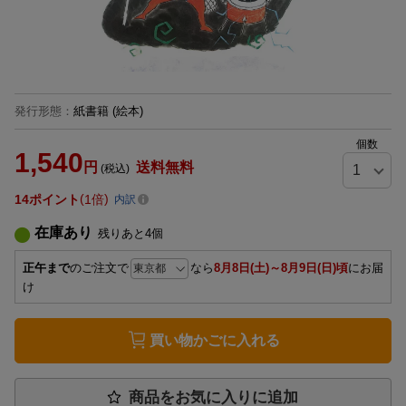
発行形態
：
紙書籍
(絵本)
個数
1,540
円
送料無料
(税込)
14
ポイント
1倍
内訳
在庫あり
残りあと
4
個
正午まで
のご注文で
なら
8月8日(土)～8月9日(日)頃
にお届
け
買い物かごに入れる
商品をお気に入りに追加