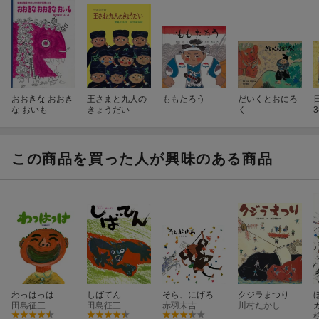
おおきな おおき
王さまと九人の
ももたろう
だいくとおにろ
な おいも
きょうだい
く
この商品を買った人が興味のある商品
わっはっは
しばてん
そら、にげろ
クジラまつり
田島征三
田島征三
赤羽末吉
川村たかし