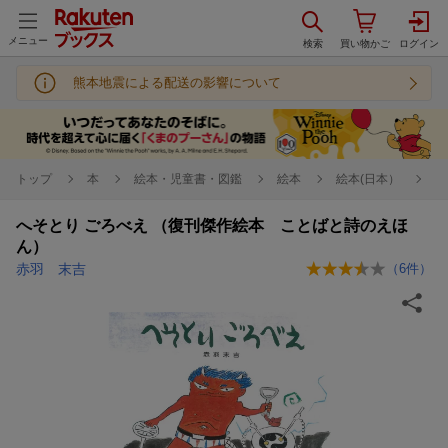
メニュー
熊本地震による配送の影響について
トップ
本
絵本・児童書・図鑑
絵本
絵本(日本）
へそとり ごろべえ （復刊傑作絵本 ことばと詩のえほ
ん）
赤羽 末吉
（
6
件）