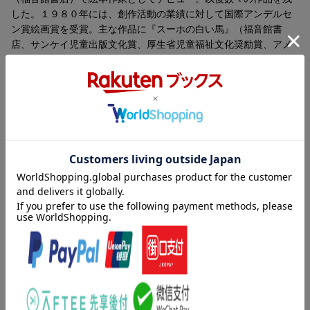
した。１９８０年には、創作活動の業績に対して国際アンデルセ
ン賞絵画賞を受賞。主な作品に『スーホの白い馬』（福音館書
店、サンケイ児童出版文化賞、厚生省児童福祉文化奨励賞、アメ
リカ・ブルックリン美術館絵本賞）『源平絵巻物語 衣川のやか
た』（偕成社、講談社出版文化賞絵本賞）『ほうまんの池のカッ
パ』（ＢＬ出版、小学館絵画賞、国際アンデルセン賞優良賞）
『絵本わらべうた』『そら、にげろ』（ともに偕成社、前者はラ
イプチヒ国際図書デザイン展東独文部大臣賞及び金賞、後者は同
金賞）「日本の昔話」全５巻（福音館書店、巌谷小波文芸賞）な
ど多数。１９９０年没（本データはこの書籍が刊行された当時に
内容紹介（情報提供：絵本ナビ）
掲載されていたものです）
赤羽末吉さんの作品ということで、興味を持ちました。赤羽末
吉さんがイラストを描いている絵本はたくさん読みましたが、
文章も赤羽さんというのは初めてで、楽しみでした。
へそが大好物のかみなりごろべえ。出会ったみんなのへそをと
っていきます。たぬきやねずみ、浦島太郎やぞうのへそまで。
とる方もとられる方も、なんだかとぼけていて笑えます。