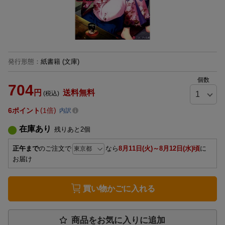
発行形態
：
紙書籍
(文庫)
個数
704
円
送料無料
(税込)
6
ポイント
1倍
内訳
在庫あり
残りあと
2
個
正午まで
のご注文で
なら
8月11日(火)～8月12日(水)頃
に
お届け
買い物かごに入れる
商品をお気に入りに追加