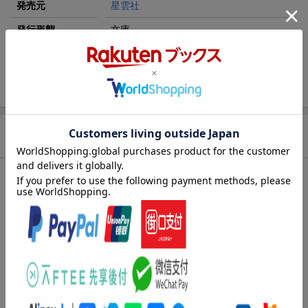
発売元
星雲社
発行形態
文庫
ページ数
339p
ISBN
9784434240737
商品説明
内容紹介（「BOOK」データベースより）
社内人気ナンバー１の立花逸人から猛アプローチを受け、晴れて
彼と恋人同士になったぽっちゃりＯＬの美奈。濃厚すぎるエッチ
はちょっと大変だけれど、全力で愛情を伝えてくれる逸人のおか
げで幸せな毎日を過ごしていた。けれど、逸人に想いを寄せる女
性社員たちの反発はいまだ激しく、美奈はしょっちゅう「身の程
を知れ、別れろ」と詰め寄られる。しかも、美奈の兄が、ふたり
の交際に猛反対してー！？エリートイケメン部長とぽっちゃり女