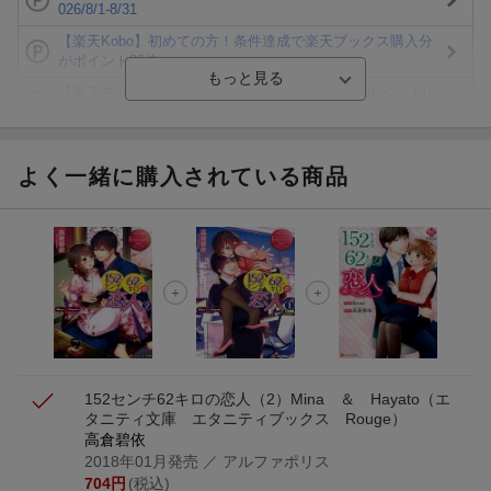
026/8/1-8/31
【楽天Kobo】初めての方！条件達成で楽天ブックス購入分
がポイント20倍
【楽天モバイルご利用者限定】条件達成で100万ポイント山
分け！
【Rakuten Fashion×楽天ブックス】条件達成で10万ポイン
ト山分け
よく一緒に購入されている商品
【スタンプカード】楽天ポイントもらえる＆抽選で豪華景品
が当たる！
エントリー＆3,000円以上購入で無料データSIM（3GB/月プ
ラン）が当たる！
楽天モバイル紹介キャンペーンの拡散で300円OFFクーポン
進呈
152センチ62キロの恋人（2）
Mina ＆ Hayato
（エ
タニティ文庫 エタニティブックス Rouge）
高倉碧依
2018年01月発売
／ アルファポリス
704
円
(税込)