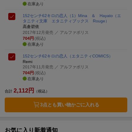
在庫あり
152センチ62キロの恋人（1）
Mina ＆ Hayato
（エ
タニティ文庫 エタニティブックス Rouge）
高倉碧依
2017年12月発売
／ アルファポリス
704
円
(税込)
在庫あり
152センチ62キロの恋人
（エタニティCOMICS）
Remi
2017年11月発売
／ アルファポリス
704
円
(税込)
在庫あり
2,112
円
合計
（税込）
3点とも買い物かごに入れる
お気に入り新着通知