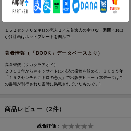
子の溺愛執着ラブ！！文庫だけの書き下ろし番外編も収録！
目次（「BOOK」データベースより）
１５２センチ６２キロの恋人２／立花逸人の幸せな一週間／お出
かけ計画はホットプレートを囲んで。
著者情報（「BOOK」データベースより）
高倉碧依（タカクラアオイ）
２０１３年からｗｅｂサイトに小説の投稿を始める。２０１５年
「１５２センチ６２キロの恋人」で出版デビュー（本データはこ
の書籍が刊行された当時に掲載されていたものです）
商品レビュー（2件）
総合評価：