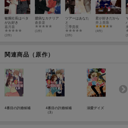
敏腕社長はベタ
臆病なカナリア
ツアーはあなた
君が好きだから
がお好き
倉多楽
と
井上美珠
嘉月葵
三季貴夜
(1件)
(4件)
(2件)
(2件)
(
関連商品（原作）
4番目の許婚候補
4番目の許婚候補
溺愛デイズ
（3）