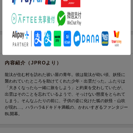
ページ数
200p
ISBN
9784834264074
商品説明
内容紹介（JPROより）
龍汰が住む村を訪れた祓い屋の青年。彼は龍汰が幼い頃、妖怪に
襲われていたところを助けてくれた少年・出雲だった。ふたりは
「大きくなったら一緒に旅をしよう」と約束を交わしていたが、
出雲はそのことを忘れているようで、そっけない態度をとられて
しまう。そんなふたりの前に、子供の姿に化けた狐の妖怪・山吹
が現れ…。ハラハラ&ドキドキ満載の、かわいすぎるファンタジー
BL開幕。