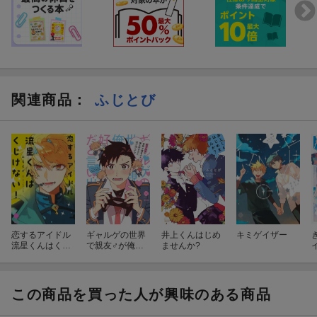
関連商品
：
ふじとび
恋するアイドル
ギャルゲの世界
井上くんはじめ
キミゲイザー
流星くんはくじ
で親友♂が俺を
ませんか?
けない！
好きだと言い出
して!?
この商品を買った人が興味のある商品