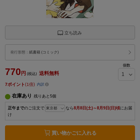
立ち読み
発行形態
：
紙書籍
(コミック)
個数
770
円
送料無料
(税込)
7
ポイント
1倍
内訳
在庫あり
残りあと
5
個
正午まで
のご注文で
なら
8月8日(土)～8月9日(日)頃
にお届
け
買い物かごに入れる