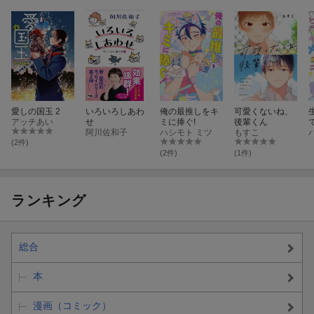
愛しの国玉 2
いろいろしあわ
俺の最推しをキ
可愛くないね、
アッチあい
せ
ミに捧ぐ!
後輩くん
阿川佐和子
ハシモト ミツ
もすこ
(2件)
(2件)
(1件)
ランキング
総合
本
漫画（コミック）