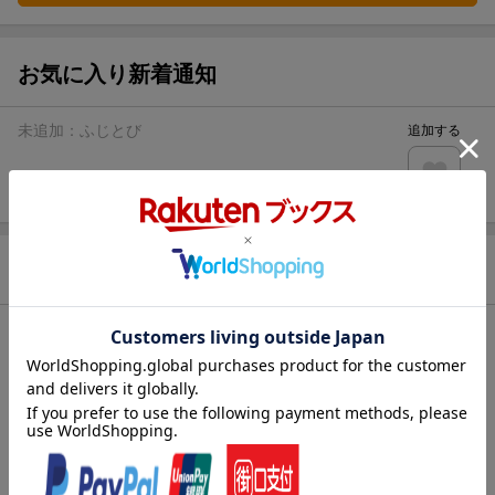
お気に入り新着通知
未追加：
ふじとび
追加する
商品情報
発売日
2018年02月23日
著者／編集
ふじとび
(著)
レーベル
eyesコミックス
出版社
ホーム社
発行形態
コミック