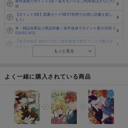
条件達成でポイント2倍！楽天モバイルご利用者はさらに+1
倍
【ポイント3倍】図書カードNEXT利用でお得に読書を楽し
もう♪
本・雑誌在庫あり商品対象！条件達成でポイント最大10倍 2
026/8/1-8/31
【楽天Kobo】初めての方！条件達成で楽天ブックス購入分
がポイント20倍
【楽天モバイルご利用者限定】条件達成で100万ポイント山
分け！
【Rakuten Fashion×楽天ブックス】条件達成で10万ポイン
ト山分け
よく一緒に購入されている商品
【スタンプカード】楽天ポイントもらえる＆抽選で豪華景品
が当たる！
楽天モバイル紹介キャンペーンの拡散で300円OFFクーポン
進呈
条件達成で楽天限定・宝塚歌劇 宙組貸切公演ペアチケット
が当たる