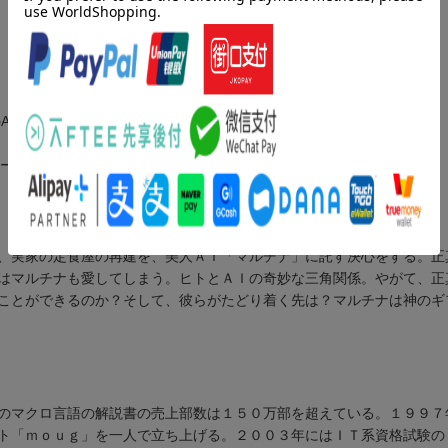
AI〜
シー〜
、実家の定食屋の再建を、美人ＡＩ「マルチナ」に託す決心をする。正
はマルチナも愛してしまう。ヒトとＡＩの奇妙な三角関係。やがて、正
ことができるのか？そして、彼らがたどり着く先は？マルチナは神のギ
のマクロ言語の解説書の売上部数は１５０万部を超えている。１９９７
ト「ｍｏｕｇ」を一人で立ち上げる。２００３年にはＩＴ系資格試験の