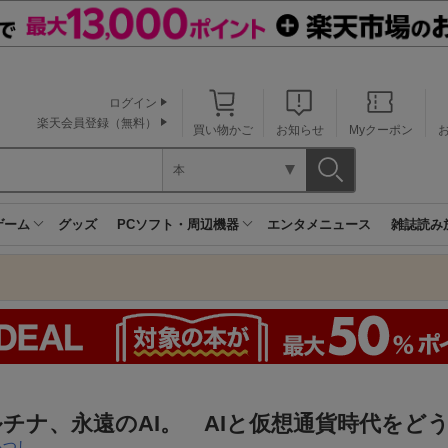
ログイン
楽天会員登録（無料）
買い物かご
お知らせ
Myクーポン
本
ゲーム
グッズ
PCソフト・周辺機器
エンタメニュース
雑誌読み
チナ、永遠のAI。 AIと仮想通貨時代をど
あつし