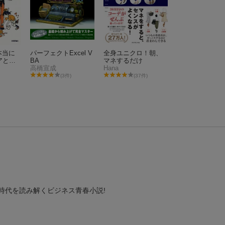
で本当に
パーフェクトExcel V
全身ユニクロ！朝、
アとテ
BA
マネするだけ
集めま
高橋宣成
Hana
(3件)
(37件)
で本当に
パーフェクトExcel V
全身ユニクロ！朝、
時代を読み解くビジネス青春小説!
アとテ
BA
マネするだけ
集めま
高橋宣成
Hana
(3件)
(37件)