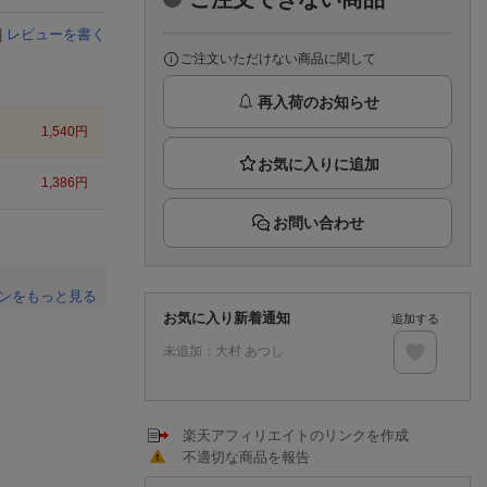
楽天チケット
エンタメニュース
|
レビューを書く
推し楽
ご注文いただけない商品に関して
再入荷のお知らせ
1,540
円
1,386
円
お問い合わせ
ンをもっと見る
お気に入り新着通知
追加する
。
未追加：
大村 あつし
楽天アフィリエイトのリンクを作成
不適切な商品を報告