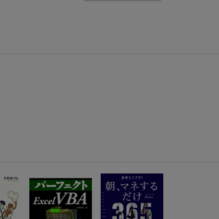
【Rakuten Fashion×楽天ブックス】条件達成で10万ポイント山分け
【スタンプカード】楽天ポイントもらえる＆抽選で豪華景品が当たる！
楽天モバイル紹介キャンペーンの拡散で300円OFFクーポン進呈
条件達成で楽天限定・宝塚歌劇 宙組貸切公演ペアチケットが当たる
エントリー＆条件達成で『鬼滅の刃』オリジナルきんちゃく袋が当たる！