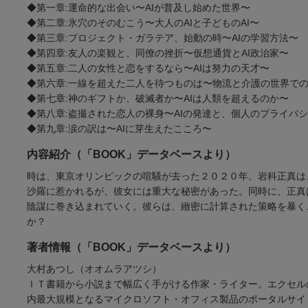
◆第一章:運命的な出会い〜AIが普及し始めた世界〜
◆第二章:氷穴のそのむこう〜大人のAIと子どものAI〜
◆第三章:プロジェクト・ガラテア、始動の時〜AIの学習方法〜
◆第四章:友人の楽観と、同僚の挫折〜仮想通貨とAI政治家〜
◆第五章:二人の女性と恋をするなら〜AIは努力の天才〜
◆第六章:一線を超えた二人を待つものは〜物流と介護の世界での
◆第七章:神のギフトか、破滅者か〜AIは人類を超えるのか〜
◆第八章:盗撮された恋人の裸身〜AIの発達と、個人のプライバ
◆第九章:涙の訳は〜AIに芽生えたこころ〜
内容紹介（「BOOK」データベースより）
時は、東京オリンピックの喧騒が去った２０２０年。岩科正真は
沙羅に惹かれるが、彼女には重大な秘密があった。同時に、正真
陰謀に巻き込まれていく。彼らは、緻密に計算された策略を暴く
か？
著者情報（「BOOK」データベースより）
大村あつし（オオムラアツシ）
ＩＴ書籍から小説まで幅広く手がける作家・ライター。エクセル
内最大規模となるマイクロソフト・オフィス製品のポータルサイ