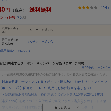
40
（
10
件）
送料無料
円
（税込）
イント
1倍
内訳
紙書籍
(単行
マルチナ、永遠のAI。
本)
電子書籍
(楽
マルチナ、永遠のAI。
天Kobo)
bo電子書籍ストアについて
商品が関連するクーポン・キャンペーンがあります
（10件）
開催中のキャンペー
トリー必要の有無や実施期間等の各種詳細条件は、必ず各説明頁でご確認ください
【対象者限定】全ジャンル対象！ポイント最大3倍 おかえりキャンペーン
【ポイント3倍】図書カードNEXT利用でお得に読書を楽しもう♪
本・雑誌在庫あり商品対象！条件達成でポイント最大10倍 2026/8/1-8/31
【楽天Kobo】初めての方！条件達成で楽天ブックス購入分がポイント20倍
【楽天モバイルご利用者限定】条件達成で100万ポイント山分け！