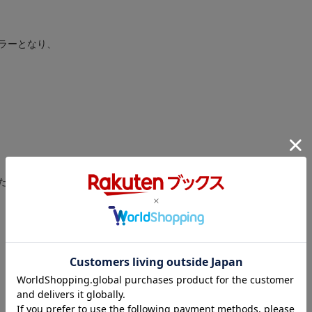
セラーとなり、
、
た。