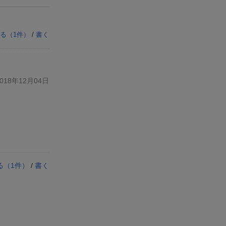
る（
1
件）
/
書く
18年12月04日
る（
1
件）
/
書く