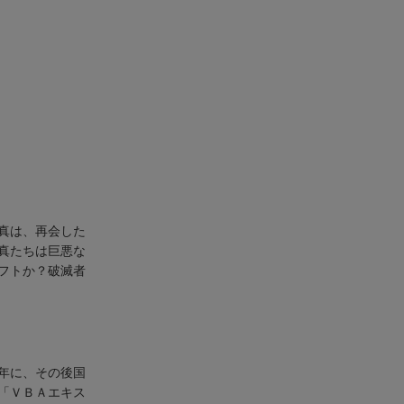
真は、再会した
真たちは巨悪な
フトか？破滅者
年に、その後国
「ＶＢＡエキス