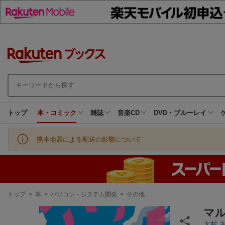
トップ
本・コミック
雑誌
音楽CD
DVD・ブルーレイ
熊本地震による配送の影響について
現
トップ
>
本
>
パソコン・システム開発
>
その他
在
地
マル
大村 