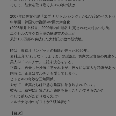
そして、彼女を取り巻く人々の涙の訳は……
2007年に処女小説『エブリ リトル シング』が17万部のベスト
中華圏・韓国での翻訳や2回の舞台化
(2008年井上和香、2009年内山理名主演)された大村あつし氏。
エクセルのマクロ言語の解説書の売上が
累計150万部を突破した大村氏が放つ新境地。
時は、東京オリンピックの喧騒が去った2020年。
岩科正真(いわしな・しょうま、25歳)は、実家の定食屋の再建を
美人AI「マルチナ」に託す決心をする。
正真は、再会した沙羅に惹かれるが、彼女には重大な秘密があっ
同時に、正真はマルチナも愛してしまう。
ヒトとAIの奇妙な三角関係。
やがて、正真たちは巨悪な陰謀に巻き込まれていく。
彼らは、緻密に計算された策略を暴くことができるのか?
そして彼らがたどり着く先は?
マルチナは神のギフトか? 破滅者か?
【目次】