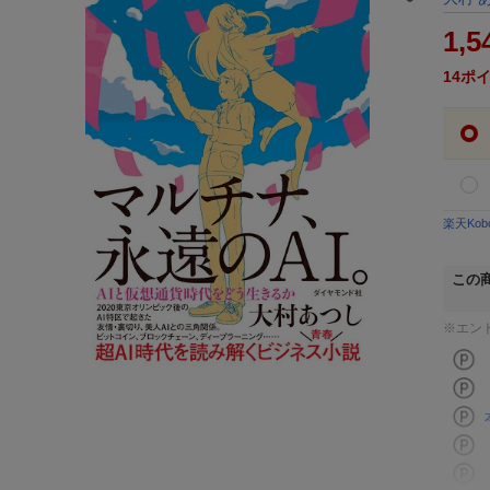
1,5
14
ポ
楽天Ko
この
※エン