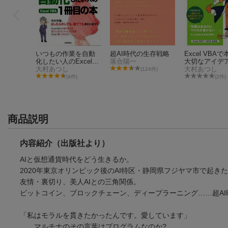
いつもの作業を自動
超AI時代の生存戦略
Excel VBA
化したい人のExcel
落合陽一
大切なアイデ
VBA1冊目の本
大村あつし
クニックだけ
大村あつし
(124件)
した。
(4件)
(2件)
商品説明
内容紹介（出版社より）
AIと仮想通貨時代をどう生きるか。
2020年東京オリンピック後のAI特区・静岡県フジヤマ市で起きた
友情・裏切り、美人AIとの三角関係。
いつもの作業を自動
超AI時代の生存戦略
Excel VBA
ビットコイン、ブロックチェーン、ディープラーニング……超AI
化したい人のExcel
落合陽一
大切なアイデ
VBA1冊目の本
大村あつし
クニックだけ
大村あつし
(124件)
した。
(4件)
(2件)
「私はモラルを貫きたかったんです。愛しています」
……マルチナのその言葉はプログラムなのか?