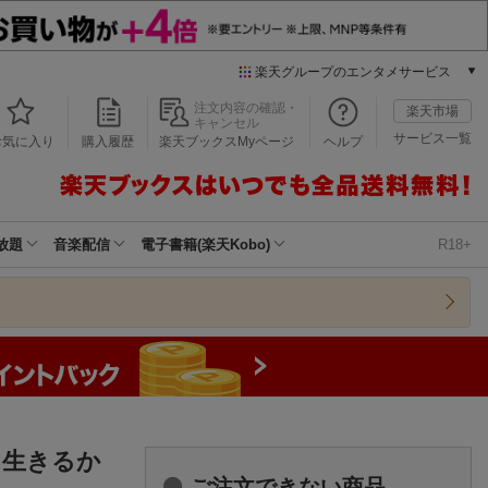
楽天グループのエンタメサービス
本/ゲーム/CD/DVD
注文内容の確認・
楽天市場
キャンセル
楽天ブックス
サービス一覧
お気に入り
購入履歴
楽天ブックスMyページ
ヘルプ
電子書籍
楽天Kobo
雑誌読み放題
楽天マガジン
放題
音楽配信
電子書籍(楽天Kobo)
R18+
音楽配信
楽天ミュージック
動画配信
楽天TV
動画配信ガイド
Rakuten PLAY
無料テレビ
Rチャンネル
う生きるか
チケット
ご注文できない商品