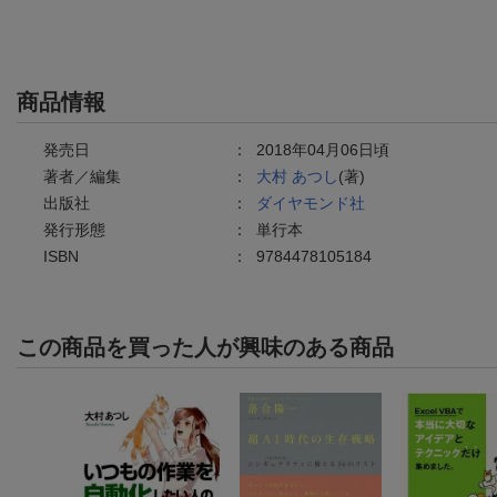
商品情報
発売日
：
2018年04月06日頃
著者／編集
：
大村 あつし
(著)
出版社
：
ダイヤモンド社
発行形態
：
単行本
ISBN
：
9784478105184
この商品を買った人が興味のある商品