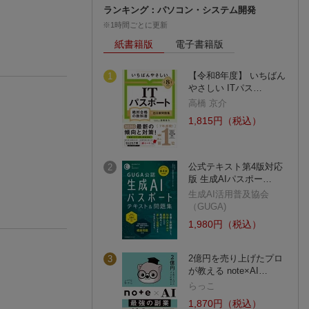
ランキング：パソコン・システム開発
※1時間ごとに更新
紙書籍版
電子書籍版
【令和8年度】 いちばん
1
やさしい ITパス…
高橋 京介
1,815円（税込）
公式テキスト第4版対応
2
版 生成AIパスポー…
生成AI活用普及協会
（GUGA)
1,980円（税込）
2億円を売り上げたプロ
3
が教える note×AI…
らっこ
1,870円（税込）