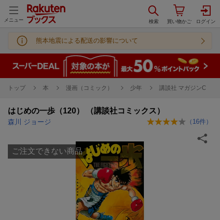
メニュー
熊本地震による配送の影響について
トップ
本
漫画（コミック）
少年
講談社 マガジンC
はじめの一歩（120） （講談社コミックス）
森川 ジョージ
（
16
件）
ご注文できない商品