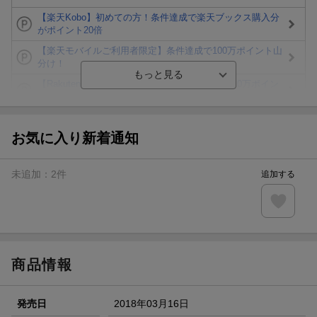
【楽天Kobo】初めての方！条件達成で楽天ブックス購入分
がポイント20倍
【楽天モバイルご利用者限定】条件達成で100万ポイント山
分け！
【Rakuten Fashion×楽天ブックス】条件達成で10万ポイン
ト山分け
【スタンプカード】楽天ポイントもらえる＆抽選で豪華景品
が当たる！
お気に入り新着通知
エントリー＆3,000円以上購入で無料データSIM（3GB/月プ
ラン）が当たる！
未追加：
2
件
追加する
楽天モバイル紹介キャンペーンの拡散で300円OFFクーポン
進呈
条件達成で楽天限定・宝塚歌劇 宙組貸切公演ペアチケット
が当たる
商品情報
発売日
2018年03月16日