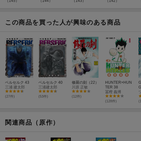
（145）
（144）
（143）
（142）
この商品を買った人が興味のある商品
ベルセルク 43
ベルセルク 40
修羅の刻（22）
HUNTER×HUN
G
三浦 建太郎
三浦建太郎
川原 正敏
TER 38
冨樫 義博
(27件)
(53件)
(12件)
(128件)
(
関連商品（原作）