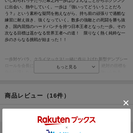
いじめられっ子だった幕之内一歩はひょんなことからボクシング
に出会い、熱中していく。一歩は『強いってどういうことだろ
う？』という素朴な疑問を抱えながら、持ち前の頑張りで過酷な
練習に耐え抜き、強くなっていく。数多の強敵との死闘を勝ち抜
き、国内屈指のハードパンチを持つ日本王者となった一歩。その
次なる目標は遥かなる世界王者への道！ 限りなく熱く純粋な一
歩のさらなる挑戦が始まった！！
一歩対ゲバラ、クライマックス! 一緒に作り上げた新型デンプシー
ロールを会長に見せるんだ！ 再起をかけた試合で、絶対の目標を
自らに課した一歩。不慣れな左利きの相手に苦戦を強いられる
も、チャンスを見出しダウンを奪った。しかし、ゲバラも負けじ
と一歩に決定打を浴びせる。両者譲らぬ打ち合いは‥‥予想外の
結末を迎える！！
商品レビュー（16件）
手負いの風神
破綻
一縷の望み
4.00
総合評価：
死線
サドンデス
心から
ブックスのレビュー（15件）