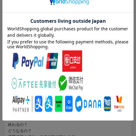
終局
4人
が次のレビューを参考になったと評価しています
夜暗
孤高の鷹
投稿日：2018年03月18日
夜の帳を引き裂け
5
評価：
帰り道
セラフィーム
布団の中で
悲しい大転換期になりえるのか？？？
書籍・漫画類を含めてですが、これまで優に万単位の本を所有して
きました。 そんな中、はじめの一歩は丁度学生時代、まだ内容が一
歩が日本チャンプになる前位に面白さに気がつき、コミックスを蒐
集してきた経緯が有ります。
もっと見る
小学生の頃からジャンプ派でしたが、奇しくもこの漫画の影響で、
高校位からマガジンに転向を図った時期も有りました。
1人
が次のレビューを参考になったと評価しています
ゴンザレス戦が行われる前の、いくつかの防衛戦やゲドーやウォー
リー等のアジア圏のチャンピオンに挑んでいたころは、正直迂回ル
投稿日：2018年05月02日
ートも甚だしい感じで、だれている部分も散見されていましたが、
5
評価：
ゴンザレス戦から、、目が離せなくなり、ここ数巻は全て発売日前
portwave2001
後に購入することが多くなりました。
(無題)
【ネタバレ注意】
１２０巻は一歩にとって、鴨川会長にとって、無論ファンである読
終わるの？
者にとってかなり残酷な結末となります・・・
どうなるの？
試合中、一歩が自分の躰の変調を独白しているシーン、鴨川会長に