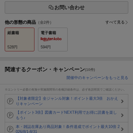
お問い合わせ
他の形態の商品
すべて見る
（全
2
件）
紙書籍
電子書籍
528
円
594
円
関連するクーポン・キャンペーン
(10件)
開催中のキャンペーンをもっと見る
※エントリー必要の有無や実施期間等の各種詳細条件は、必ず各説明頁でご確認ください。
【対象者限定】全ジャンル対象！ポイント最大3倍 おかえ
りキャンペーン
【ポイント3倍】図書カードNEXT利用でお得に読書を楽し
もう♪
本・雑誌在庫あり商品対象！条件達成でポイント最大10倍 2
026/8/1-8/31