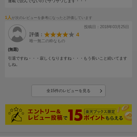
連載で読んでないのでザワザワします・・・
対する思いを新型デンプシーロールで伝えようとするシーンは、こ
の漫画に思い入れが強いものにとってはかなり涙腺崩壊物でした。
読み終えたときはショックはかなり大きかったですが、現在では
1人
が次のレビューを参考になったと評価しています
「長年お疲れさまでした。」
投稿日：2018年03月25日
と一歩に感謝とねぎらいの言葉をただただかけたいだけです(´;ω;｀)
4
評価：
しかしながら、１１９巻のレビューでも書かせていただいたのです
唯一無二の粋なもの
が、幾らウォーリー戦においてミゲールからの警告伏線からの流れ
は個人的には納得できるのですが、如何せんこのまま引退してしま
(無題)
うのはかなりの消化不良感は否めません、、、
引退ですね・・・寂しくなりますね・・・もう長いこと続いてます
理由としては、勝ち負けは別として、会長に二人の努力の結晶であ
しね。
った 新型デンプシーロールを見せてない・リカルド・マルチネスは
しょうがないとしても、１巻からの一つのテーマであった宮田戦の
再現が出来ていない。という２点があげられるかと思います。
出来るだけ、マガジン本誌もリアルタイムで追いかけていくつもり
ですが、伊達さんのように、年単位でブランクが出来ても、何とか
全15件のレビューを見る
リングに復帰してくれないかなぁ、、、等と祈るばかりです。
蛇足ですが、グーグル検索で、「鴨川会長」と打ち込むと「名言」
等ともに、「無能」と出てくるのが一ファンとしては残念限り。