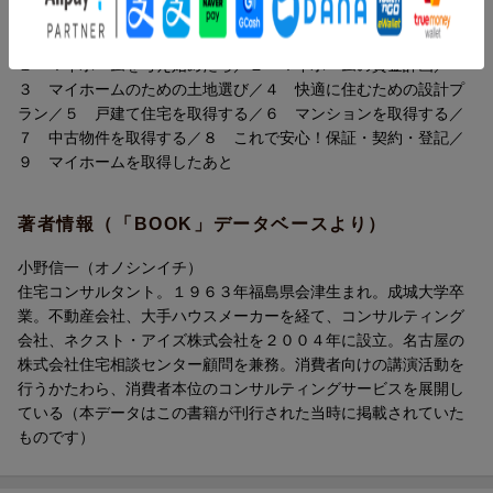
目次（「BOOK」データベースより）
１ マイホームを考え始めたら／２ マイホームの資金計画／
３ マイホームのための土地選び／４ 快適に住むための設計プ
ラン／５ 戸建て住宅を取得する／６ マンションを取得する／
７ 中古物件を取得する／８ これで安心！保証・契約・登記／
９ マイホームを取得したあと
著者情報（「BOOK」データベースより）
小野信一（オノシンイチ）
住宅コンサルタント。１９６３年福島県会津生まれ。成城大学卒
業。不動産会社、大手ハウスメーカーを経て、コンサルティング
会社、ネクスト・アイズ株式会社を２００４年に設立。名古屋の
株式会社住宅相談センター顧問を兼務。消費者向けの講演活動を
行うかたわら、消費者本位のコンサルティングサービスを展開し
ている（本データはこの書籍が刊行された当時に掲載されていた
ものです）