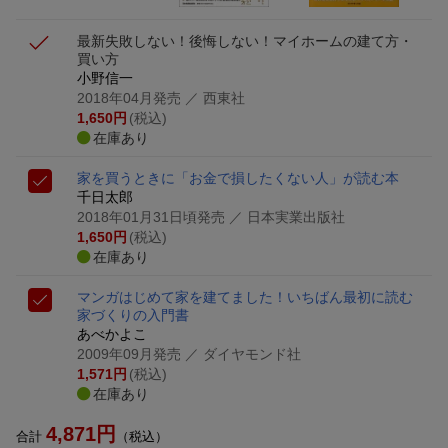
最新失敗しない！後悔しない！マイホームの建て方・
買い方
小野信一
2018年04月発売
／ 西東社
1,650
円
(税込)
在庫あり
家を買うときに「お金で損したくない人」が読む本
千日太郎
2018年01月31日頃発売
／ 日本実業出版社
1,650
円
(税込)
在庫あり
マンガはじめて家を建てました！
いちばん最初に読む
家づくりの入門書
あべかよこ
2009年09月発売
／ ダイヤモンド社
1,571
円
(税込)
在庫あり
4,871
円
合計
（税込）