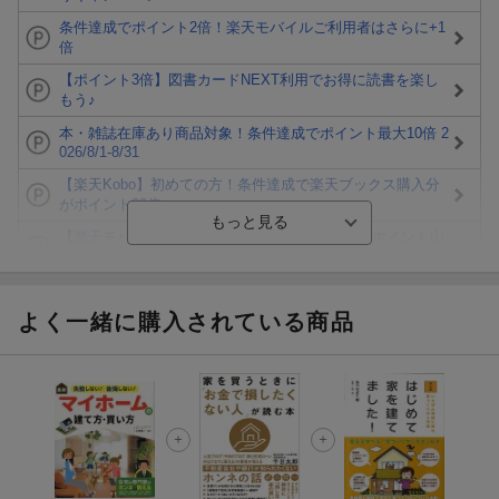
条件達成でポイント2倍！楽天モバイルご利用者はさらに+1
倍
【ポイント3倍】図書カードNEXT利用でお得に読書を楽し
もう♪
本・雑誌在庫あり商品対象！条件達成でポイント最大10倍 2
026/8/1-8/31
【楽天Kobo】初めての方！条件達成で楽天ブックス購入分
がポイント20倍
【楽天モバイルご利用者限定】条件達成で100万ポイント山
分け！
【Rakuten Fashion×楽天ブックス】条件達成で10万ポイン
ト山分け
よく一緒に購入されている商品
【スタンプカード】楽天ポイントもらえる＆抽選で豪華景品
が当たる！
エントリー＆3,000円以上購入で無料データSIM（3GB/月プ
ラン）が当たる！
楽天モバイル紹介キャンペーンの拡散で300円OFFクーポン
進呈