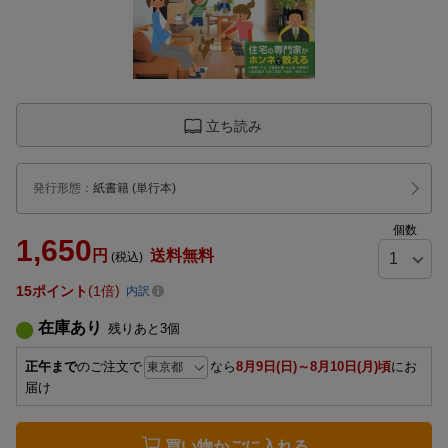
立ち読み
発行形態
：
紙書籍
(単行本)
個数
1,650
円
送料無料
(税込)
15
ポイント
1倍
内訳
在庫あり
残りあと
3
個
正午まで
のご注文で
なら
8月9日(日)～8月10日(月)頃
にお
届け
買い物かごに入れる