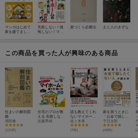
マンガはじめて
失敗しない！後
家づくり必勝法
土と人のきずな
家を建てまし
悔しない！マイ
た！
ホームの建て
方・買い方
この商品を買った人が興味のある商品
住まいの解剖図
住宅のプロが教
誰も教えてくれ
家を買うときに
鑑
える 失敗しな
ないマイホーム
「お金で損した
増田奏
い！マイホーム
佐藤秀雄
建築の罠
佐々木孝
くない人」が読
千日太郎
の建て方・買い
む本
方 第2版
(121件)
(7件)
(43件)
(