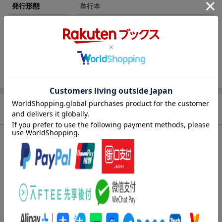
発行形態
単行本
ページ数
287p
ISBN
9784791626595
注記
『失敗しない！後悔しない！マイホームの
建て方・買い方』再編集・改題書
商品説明
内容紹介（「BOOK」データベースより）
新築と中古、どっちがいいの？購入資金どうやってつくるの？土
地を探すときのポイントは？保証、契約、登記ってどんな内容？
業者選びのポイントは？どんな間取りが快適なの？建売りと注文
住宅、どっちがいいの？住宅の専門家がホンネで教える建て方・
買い方。