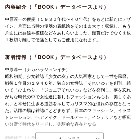
内容紹介（「BOOK」データベースより）
中原淳一の便箋（１９３０年代〜４０年代）をもとに新たにデザ
イン。片面に当時の便箋の表紙絵をそのまま大きく収録し、もう
片面には罫線や模様などをあしらいました。鑑賞だけでなく１枚
１枚切り離して便箋としてもご使用になれます。
著者情報（「BOOK」データベースより）
中原淳一（ナカハラジュンイチ）
昭和初期、少女雑誌「少女の友」の人気画家として一世を風靡。
戦後１年目の１９４６年、独自の女性誌「それいゆ」を創刊、続
いて「ひまわり」「ジュニアそれいゆ」などを発刊し、夢を忘れ
がちな時代の中で女性達に暮しもファッションも心も「美しくあ
れ」と幸せに生きる道筋を示してカリスマ的な憧れの存在となっ
た。活躍の場は雑誌にとどまらず、日本のファッション、イラス
トレーション、ヘアメイク、ドールアート、インテリアなど幅広
い分野で時代をリードし、先駆的な存在となる
村崎修三（ムラサキシュウゾウ）