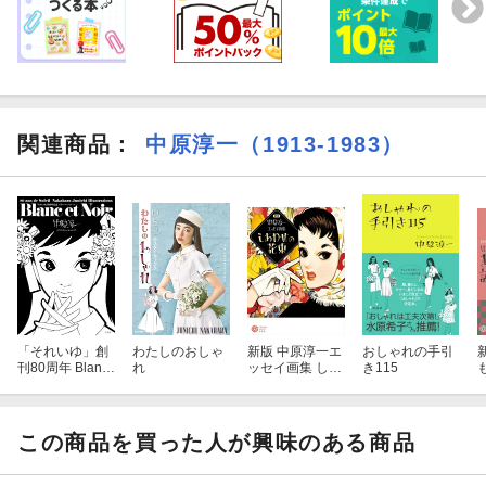
関連商品
：
中原淳一（1913-1983）
「それいゆ」創
わたしのおしゃ
新版 中原淳一エ
おしゃれの手引
刊80周年 Blanc
れ
ッセイ画集 しあ
き115
et Noir 中原淳一
わせの花束（23
イラストレーシ
5）
ョンズ
この商品を買った人が興味のある商品