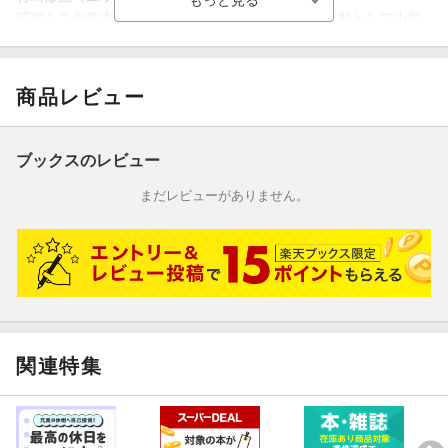
昭和１２年熊本生れ。挿絵画家を目指して、参考資料として中学
２年時から少女雑誌の蒐集を始める。昭和３３年御茶ノ水美術学
校中退。挿絵画家になることを諦める。東京阿佐ヶ谷の洋菓子店
で修行。昭和４２年熊本市にオーナー・パテシエとして洋菓子専
商品レビュー
門店開業。同時に少女雑誌の蒐集を本格的に開始。平成６年現役
引退。平成１５年熊本・菊陽町図書館新築に合わせて全雑誌寄
贈。同時に菊陽町役場臨時職員として「村崎コレクション・少女
ブックスのレビュー
雑誌の部屋」を担当（本データはこの書籍が刊行された当時に掲
載されていたものです）
まだレビューがありません。
関連特集