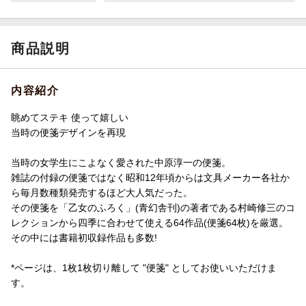
商品説明
内容紹介
眺めてステキ 使って嬉しい
当時の便箋デザインを再現
当時の女学生にこよなく愛された中原淳一の便箋。
雑誌の付録の便箋ではなく昭和12年頃からは文具メーカー各社か
ら毎月数種類発売するほど大人気だった。
その便箋を「乙女のふろく」(青幻舎刊)の著者である村崎修三のコ
レクションから四季に合わせて使える64作品(便箋64枚)を厳選。
その中には書籍初収録作品も多数!
*ページは、1枚1枚切り離して "便箋" としてお使いいただけま
す。