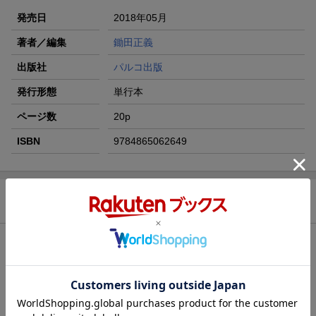
発売日
2018年05月
著者／編集
鋤田正義
出版社
パルコ出版
発行形態
単行本
ページ数
20p
ISBN
9784865062649
商品説明
著者情報（「BOOK」データベースより）
ＳＵＧＩＺＯ（スギゾー）
ミュージシャン。作曲家。ギタリスト。ヴァイオリニスト。音楽
プロデューサー。１９６９年７月、神奈川県秦野市生まれ。幼少