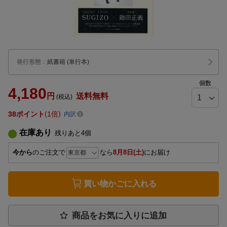
発行形態
：
紙書籍
(単行本)
個数
4,180
円
送料無料
(税込)
38
ポイント
1倍
内訳
在庫あり
残りあと
4
個
今から
のご注文で
なら
8月8日(土)
にお届け
買い物かごに入れる
商品をお気に入りに追加