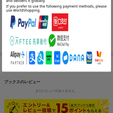
期よりヴァイオリンや楽典等、クラッシック音楽の英才教育を受
けて育つ。１９９２年５月、ＬＵＮＡ ＳＥＡのコンポーザー、
ギタリスト、ヴァイオリニストとしてデビュー。１９９７年７
月、ソロ活動始動。２００６年１０月、ＵＫの伝説的トランス・
ユニットＪＵＮＯ ＲＥＡＣＴＯＲへ参加。２００８年３月での
Ｘ ＪＡＰＡＮサポートを経て２００９年５月、正式加入
鋤田正義（スキタマサヨシ）
写真家。１９３８年福岡県に生まれる。６０年代にＡＰＡ、ＡＤ
Ｃなど受賞。広告・音楽・映画などの仕事で今日に至る（本デー
タはこの書籍が刊行された当時に掲載されていたものです）
商品レビュー
ブックスのレビュー
まだレビューがありません。