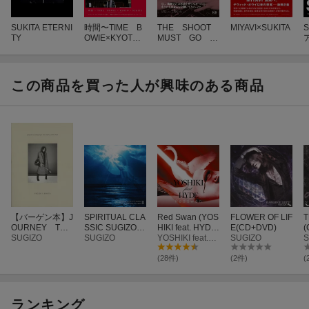
SUKITA ETERNI
時間〜TIME B
THE SHOOT
MIYAVI×SUKITA
TY
OWIE×KYOTO×
MUST GO O
SUKITA - 鋤田正
N
義が撮るデヴィ
ッド・ボウイと
京都 -
この商品を買った人が興味のある商品
【バーゲン本】J
SPIRITUAL CLA
Red Swan (YOS
FLOWER OF LIF
T
OURNEY THR
SSIC SUGIZO S
HIKI feat. HYDE
E(CD+DVD)
(
OUGH THE
SUGIZO
ELECTION 2
SUGIZO
盤)
YOSHIKI feat.HYDE
SUGIZO
S
ROCK AND
ART SUGIZO×
(28件)
(2件)
(
SUKITA
ランキング