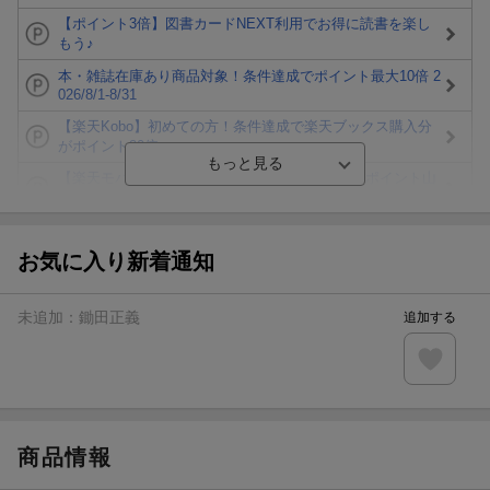
【ポイント3倍】図書カードNEXT利用でお得に読書を楽し
もう♪
本・雑誌在庫あり商品対象！条件達成でポイント最大10倍 2
026/8/1-8/31
【楽天Kobo】初めての方！条件達成で楽天ブックス購入分
がポイント20倍
【楽天モバイルご利用者限定】条件達成で100万ポイント山
分け！
【Rakuten Fashion×楽天ブックス】条件達成で10万ポイン
ト山分け
お気に入り新着通知
【スタンプカード】楽天ポイントもらえる＆抽選で豪華景品
が当たる！
未追加：
鋤田正義
追加する
楽天モバイル紹介キャンペーンの拡散で300円OFFクーポン
進呈
条件達成で楽天限定・宝塚歌劇 宙組貸切公演ペアチケット
が当たる
商品情報