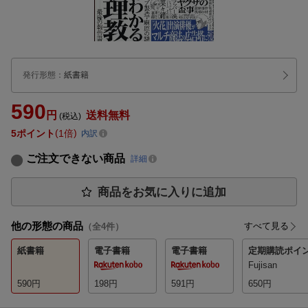
発行形態
：
紙書籍
590
円
送料無料
(税込)
5
ポイント
1倍
内訳
ご注文できない商品
詳細
商品をお気に入りに追加
他の形態の商品
すべて見る
（全
4
件）
紙書籍
電子書籍
電子書籍
定期購読
ポイ
Fujisan
590
円
198
円
591
円
650
円