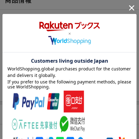
商品情報
エントリー＆3,000円以上購入で無料データSIM（3GB/月プ
ラン）が当たる！
発売日
2018年05月30日
楽天モバイル紹介キャンペーンの拡散で300円OFFクーポン
進呈
出版社
大洋図書
条件達成で楽天限定・宝塚歌劇 宙組貸切公演ペアチケット
刊行形態
月刊
が当たる
サイズ
AB
楽天ブックス雑誌
04877
コード
JAN
4910048770789
バックナンバー
この雑誌の他の号を見る
商品説明
内容紹介