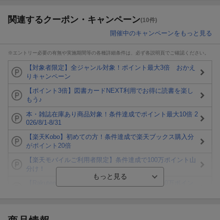
関連するクーポン・キャンペーン
(10件)
開催中のキャンペーンをもっと見る
※エントリー必要の有無や実施期間等の各種詳細条件は、必ず各説明頁でご確認ください。
【対象者限定】全ジャンル対象！ポイント最大3倍 おかえ
りキャンペーン
【ポイント3倍】図書カードNEXT利用でお得に読書を楽し
もう♪
本・雑誌在庫あり商品対象！条件達成でポイント最大10倍 2
026/8/1-8/31
【楽天Kobo】初めての方！条件達成で楽天ブックス購入分
がポイント20倍
【楽天モバイルご利用者限定】条件達成で100万ポイント山
分け！
【Rakuten Fashion×楽天ブックス】条件達成で10万ポイン
ト山分け
【スタンプカード】楽天ポイントもらえる＆抽選で豪華景品
が当たる！