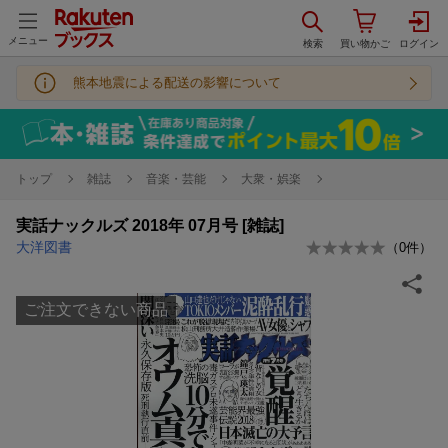
メニュー
熊本地震による配送の影響について
トップ
雑誌
音楽・芸能
大衆・娯楽
実話ナックルズ 2018年 07月号 [雑誌]
大洋図書
（
0
件）
ご注文できない商品