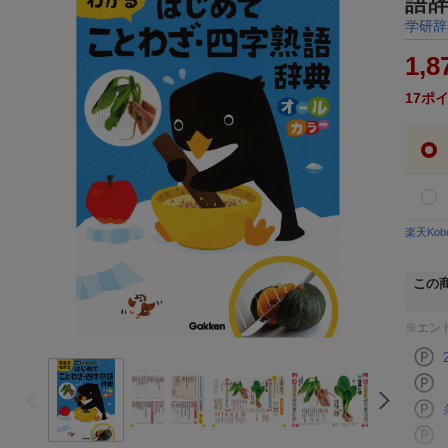
語
学研辞
1,8
17
ポ
楽天Ko
この
※エン