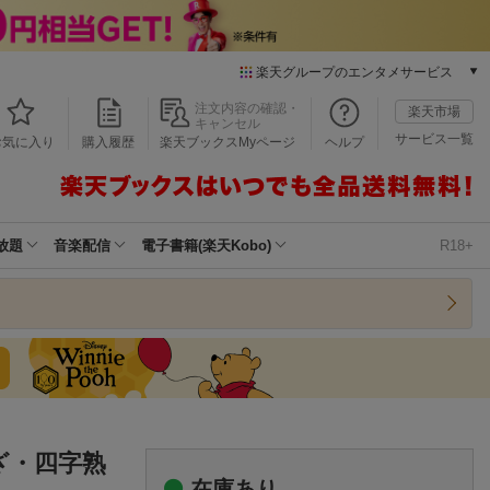
楽天グループのエンタメサービス
本/ゲーム/CD/DVD
注文内容の確認・
楽天市場
キャンセル
楽天ブックス
サービス一覧
お気に入り
購入履歴
楽天ブックスMyページ
ヘルプ
電子書籍
楽天Kobo
雑誌読み放題
楽天マガジン
放題
音楽配信
電子書籍(楽天Kobo)
R18+
音楽配信
楽天ミュージック
動画配信
楽天TV
動画配信ガイド
Rakuten PLAY
無料テレビ
Rチャンネル
ざ・四字熟
チケット
在庫あり