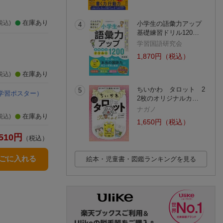
在庫あり
税込)
小学生の語彙力アップ
4
基礎練習ドリル120…
学習国語研究会
1,870円（税込）
在庫あり
税込)
ちいかわ タロット 2
5
学習ポスター）
2枚のオリジナルカ…
ナガノ
在庫あり
税込)
1,650円（税込）
510
円
（税込）
かごに入れる
絵本・児童書・図鑑ランキングを見る