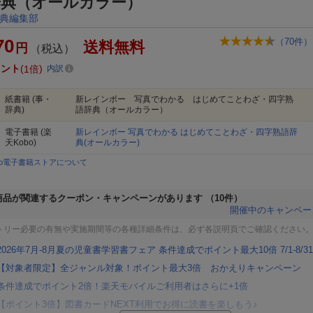
辞典（オールカラー）
典編集部
70
（
70
件）
送料無料
円
（税込）
イント
1倍
内訳
紙書籍
(事・
新レインボー 写真でわかる はじめてことわざ・四字熟
辞典)
語辞典（オールカラー）
電子書籍
(楽
新レインボー 写真でわかる はじめてことわざ・四字熟語辞
天Kobo)
典(オールカラー)
bo電子書籍ストアについて
商品が関連するクーポン・キャンペーンがあります
（10件）
開催中のキャンペー
トリー必要の有無や実施期間等の各種詳細条件は、必ず各説明頁でご確認ください
2026年7月-8月夏の児童書学習書フェア 条件達成でポイント最大10倍 7/1-8/31
【対象者限定】全ジャンル対象！ポイント最大3倍 おかえりキャンペーン
条件達成でポイント2倍！楽天モバイルご利用者はさらに+1倍
【ポイント3倍】図書カードNEXT利用でお得に読書を楽しもう♪