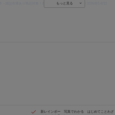
本・雑誌在庫あり商品対象！条件達成でポイント最大10倍 2026/8/1-8/31
【楽天Kobo】初めての方！条件達成で楽天ブックス購入分がポイント20倍
【楽天モバイルご利用者限定】条件達成で100万ポイント山分け！
【Rakuten Fashion×楽天ブックス】条件達成で10万ポイント山分け
【スタンプカード】楽天ポイントもらえる＆抽選で豪華景品が当たる！
楽天モバイル紹介キャンペーンの拡散で300円OFFクーポン進呈
新レインボー 写真でわかる はじめてことわざ