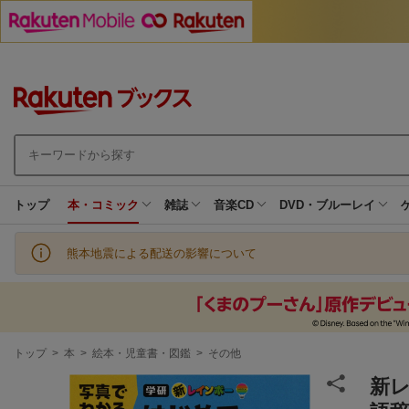
トップ
本・コミック
雑誌
音楽CD
DVD・ブルーレイ
熊本地震による配送の影響について
現
トップ
>
本
>
絵本・児童書・図鑑
>
その他
在
地
新