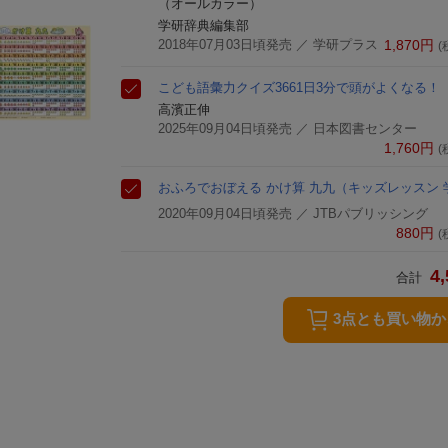
（オールカラー）
学研辞典編集部
2018年07月03日頃発売
／ 学研プラス
1,870
円
(
こども語彙力クイズ366
1日3分で頭がよくなる！
高濱正伸
2025年09月04日頃発売
／ 日本図書センター
1,760
円
(
おふろでおぼえる かけ算 九九
（キッズレッスン 
2020年09月04日頃発売
／ JTBパブリッシング
880
円
(
4,
合計
3点とも買い物