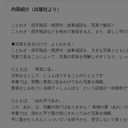
内容紹介（出版社より）
ことわざ・四字熟語・慣用句・故事成語を、写真で解説！
ことわざ・四字熟語などを初めて勉強する人、また、楽しく学び
◆写真を見るだけで、よくわかる！
ことわざ・四字熟語・慣用句・故事成語を、大きな写真とともに
写真で見ることによって、言葉の意味を理解しやすくなり、しっ
たとえば、「青菜に塩」。
元気をなくして、しょんぼりすることのたとえです。
本書では、実際に青菜に塩をかけてみた写真を掲載。
青菜がしおれている様子＝しょんぼり、という語源が一目瞭然で
たとえば、「ぬれ手であわ」。
この「あわ」は、石鹸の泡ではありません！ 穀物の粟（あわ）
本書では、濡れた手で粟の実にさわってみた写真を掲載。
手に粟がたくさんくっついている様子から、苦労しないで多くを