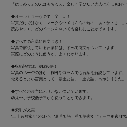
「はじめて」の人はもちろん、楽しく学びたい大人の方にもおす
◆オールカラーなので、楽しい！
写真だけではなく、マークやツメ（左右の端の「あ・か・さ…」
読みやすく、どのページを開いても楽しむことができます。
◆すべての言葉に例文つき！
写真で解説している言葉には、すべて例文がついています。
実際にどのように使うか、よくわかります。
◆収録語数は、約330語！
写真のページのほか、欄外やコラムでも言葉を解説しています。
覚えるとよい言葉として「最重要語」「重要語」も示しました。
◆すべての漢字にふりがながついています。
幼児〜小学校低学年から使うことができます。
◆索引が充実
“五十音順索引”のほか、“最重要語・重要語索引” “テーマ別索引