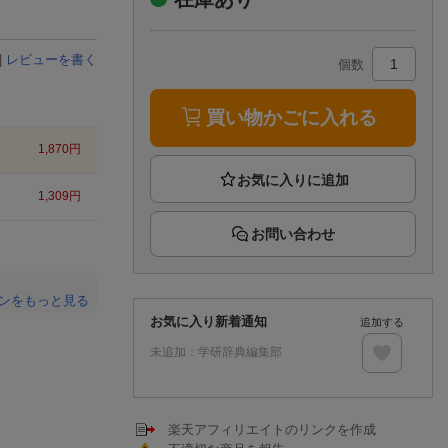
楽天チケット
エンタメニュース
推し楽
|
レビューを書く
個数
買い物かごに入れる
1,870
円
1,309
円
お問い合わせ
ンをもっと見る
お気に入り新着通知
追加する
。
未追加：
学研辞典編集部
楽天アフィリエイトのリンクを作成