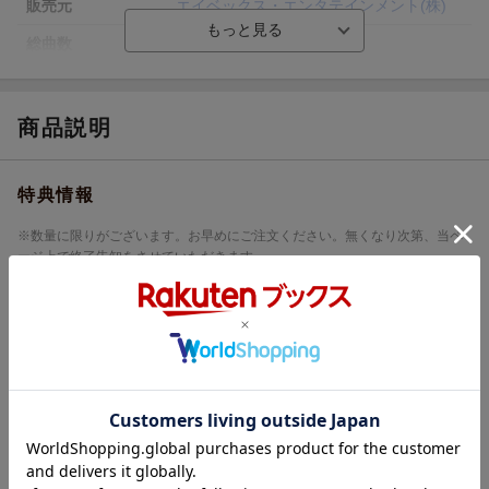
販売元
エイベックス・エンタテインメント(株)
総曲数
3(シングル)
収録時間
12分34秒
品番
AVCD-16895
商品説明
洋題
BE MYSELF
特典情報
※数量に限りがございます。お早めにご注文ください。無くなり次第、当ペ
ージ上で終了告知をさせていただきます。
条件あり特典
特典
※こちらの特典は終了しました
特典付き
※下記特典は終了いたしました。