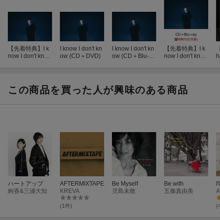
【先着特典】I k
I know I don't kn
I know I don't kn
【先着特典】I k
now I don't know
ow (CD＋DVD)
ow (CD＋Blu-ra
now I don't know
h
(内容未定)
y)
(CD＋Blu-ray)
(内容未定)
イ
この商品を買った人が興味のある商品
ハートアップ
AFTERMIXTAPE
Be Myself
Be with
I
絢香&三浦大知
KREVA
児島未散
五條真由美
A
(1件)
(