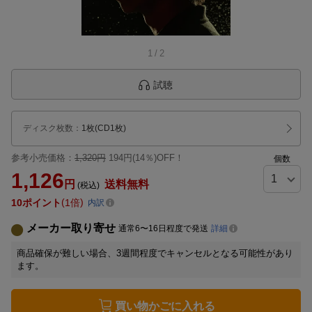
1
/
2
試聴
ディスク枚数
：
1枚(CD1枚)
参考小売価格：
1,320円
194円(14％)OFF！
個数
1,126
円
送料無料
(税込)
10
ポイント
1倍
内訳
メーカー取り寄せ
通常6〜16日程度で発送
詳細
商品確保が難しい場合、3週間程度でキャンセルとなる可能性があり
ます。
買い物かごに入れる