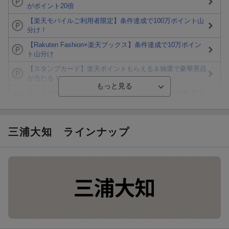
がポイント20倍
【楽天モバイルご利用者限定】条件達成で100万ポイント山
分け！
【Rakuten Fashion×楽天ブックス】条件達成で10万ポイン
ト山分け
【スタンプカード】楽天ポイントもらえる＆抽選で豪華景品
が当たる！
エントリー＆3,000円以上購入で無料データSIM（3GB/月プ
ラン）が当たる！
楽天モバイル紹介キャンペーンの拡散で300円OFFクーポン
進呈
三浦大知
ラインナップ
条件達成で楽天限定・宝塚歌劇 宙組貸切公演ペアチケット
が当たる
エントリー＆条件達成で『鬼滅の刃』オリジナルきんちゃく
袋が当たる！
【楽天24】日用品の楽天24と楽天ブックス買いまわりでク
ーポン★