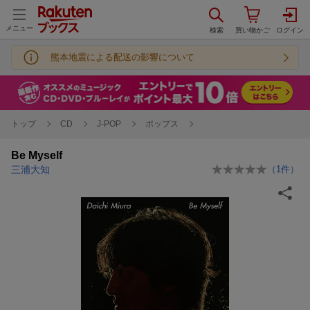
メニュー
熊本地震による配送の影響について
トップ
CD
J-POP
ポップス
Be Myself
三浦大知
（
1
件）