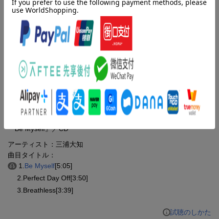
★先着特典
■【オリジナルステッカー（ジャケットサイズ）】
内容紹介
※数量に限りがございます。お早めにご注文ください。無くなり
三浦大知、通算23枚目となるシングル「Be Myself」リリース決
次第、当ページ上で終了告知をさせていただきます。
定！
収録曲
曲目タイトル：
[Disc1]
『Be Myself』／CD
アーティスト：三浦大知
曲目タイトル：
1.
Be Myself
[5:05]
2.Perfect Day Off[3:50]
3.Breathless[3:39]
試聴のしかた