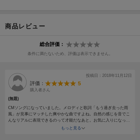
商品レビュー
総合評価：
条件に満たないため、評価は表示できません。
投稿日：2018年11月12日
5
評価：
購入者さん
(無題)
CMソングになっていました。メロディと歌詞「もう過ぎ去った雨
風」が見事にマッチした爽やかな曲ですよね。自然の感じを音でこ
んなリアルに表現できるのって才能だなあと。お気に入りになった
のでCD買ってしまいました。
もっと見る
ただひとつ面白い事が。
車のオーディオで聞こうと早速CDを入れたところ、いつものように