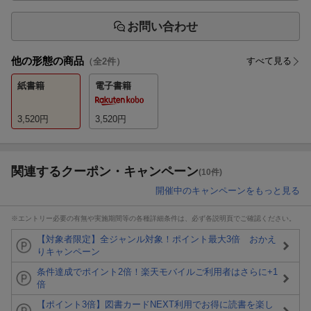
お問い合わせ
他の形態の商品
すべて見る
（全
2
件）
紙書籍
電子書籍
3,520
円
3,520
円
関連するクーポン・キャンペーン
(10件)
開催中のキャンペーンをもっと見る
※エントリー必要の有無や実施期間等の各種詳細条件は、必ず各説明頁でご確認ください。
【対象者限定】全ジャンル対象！ポイント最大3倍 おかえ
りキャンペーン
条件達成でポイント2倍！楽天モバイルご利用者はさらに+1
倍
【ポイント3倍】図書カードNEXT利用でお得に読書を楽し