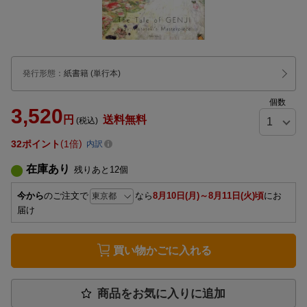
発行形態
：
紙書籍
(単行本)
個数
3,520
円
送料無料
(税込)
32
ポイント
1倍
内訳
在庫あり
残りあと
12
個
今から
のご注文で
なら
8月10日(月)～8月11日(火)頃
にお
届け
買い物かごに入れる
商品をお気に入りに追加