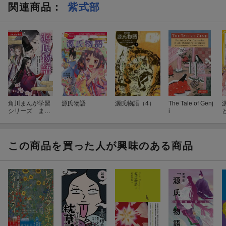
関連商品
：
紫式部
角川まんが学習
源氏物語
源氏物語（4）
The Tale of Genj
シリーズ まん
i
がで名作 源氏物
語
この商品を買った人が興味のある商品