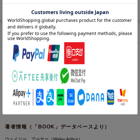
ISBN
9784865281989
商品説明
内容紹介（「BOOK」データベースより）
世界中で読まれたウェイリー版源氏物語を読みやすい日本語に再
翻訳（完訳・全４巻）。
目次（「BOOK」データベースより）
澪標／蓬生／関屋／絵合／松風／薄雲／朝顔／乙女／玉鬘／初音
〔ほか〕
著者情報（「BOOK」データベースより）
ウェイリー，アーサー（Waley,Arthur）