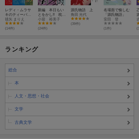
レディ・ムラサ
新編 本日もい
源氏物語 上
名場面で愉しむ
キのティーパー
とをかし!! 枕草
角田 光代
「源氏物語」
ティ らせん訳
毬矢 まりえ
子
小迎 裕美子
安田 登
「源氏物語」
(39件)
(14件)
(24件)
(1件)
(
ランキング
総合
本
人文・思想・社会
文学
古典文学