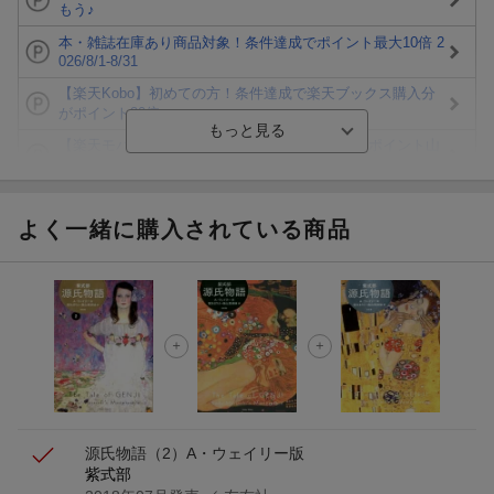
もう♪
本・雑誌在庫あり商品対象！条件達成でポイント最大10倍 2
026/8/1-8/31
【楽天Kobo】初めての方！条件達成で楽天ブックス購入分
がポイント20倍
【楽天モバイルご利用者限定】条件達成で100万ポイント山
分け！
【Rakuten Fashion×楽天ブックス】条件達成で10万ポイン
ト山分け
よく一緒に購入されている商品
【スタンプカード】楽天ポイントもらえる＆抽選で豪華景品
が当たる！
エントリー＆3,000円以上購入で無料データSIM（3GB/月プ
ラン）が当たる！
楽天モバイル紹介キャンペーンの拡散で300円OFFクーポン
進呈
源氏物語（2）
A・ウェイリー版
紫式部