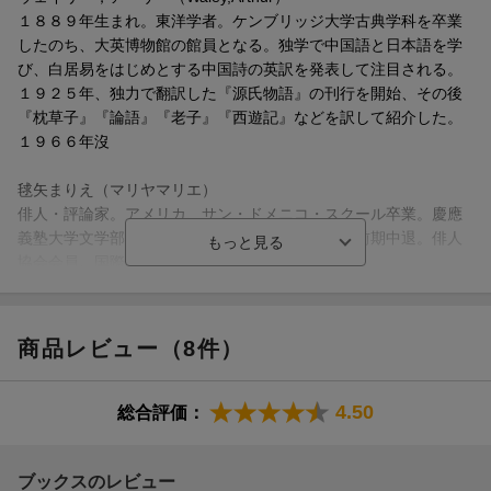
１８８９年生まれ。東洋学者。ケンブリッジ大学古典学科を卒業
したのち、大英博物館の館員となる。独学で中国語と日本語を学
び、白居易をはじめとする中国詩の英訳を発表して注目される。
１９２５年、独力で翻訳した『源氏物語』の刊行を開始、その後
『枕草子』『論語』『老子』『西遊記』などを訳して紹介した。
１９６６年沒
毬矢まりえ（マリヤマリエ）
俳人・評論家。アメリカ、サン・ドメニコ・スクール卒業。慶應
義塾大学文学部フランス文学科卒業、同博士課程前期中退。俳人
協会会員。国際俳句交流協会実行委員
森山恵（モリヤマメグミ）
詩人。聖心女子大学英語英文学科卒業、同大学院修了（本データ
商品レビュー（8件）
はこの書籍が刊行された当時に掲載されていたものです）
4.50
総合評価：
ブックスのレビュー