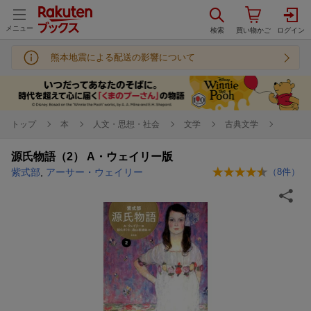
メニュー
熊本地震による配送の影響について
トップ
本
人文・思想・社会
文学
古典文学
源氏物語（2） A・ウェイリー版
紫式部
,
アーサー・ウェイリー
（
8
件）