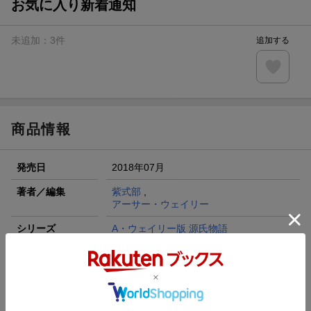
お気に入り新着通知
未追加：
3
件
追加する
商品情報
発売日
2018年07月
著者／編集
紫式部
,
アーサー・ウェイリー
シリーズ
A・ウェイリー版 源氏物語
出版社
左右社
発行形態
単行本
ページ数
701p