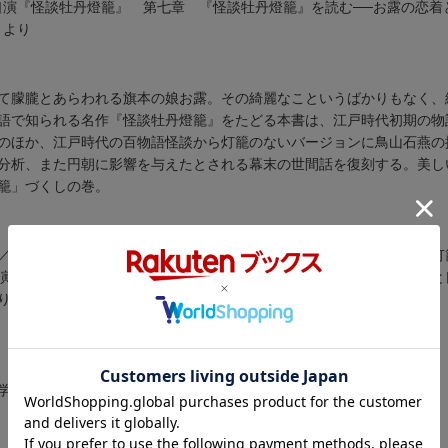
口演『怪談牡丹燈籠』 第七章 『怪談牡丹燈籠』を読む──お露の恋着
』より
て朦朧とあらわれる旗本の娘お露。その綺麗なこというばかりもなく、
語で知られる名作『怪談牡丹燈籠』をたどる本書は、江戸時代初期の物
のほか、江戸時代の百物語怪談から灯籠のないバージョンに鳥山石燕の
分析、また円朝に影響を与えたとされる幕末の世間話を復刻する。美し
籠」づくしの巻。
／第３章 「牡丹灯籠」の原話「牡丹灯記」／第４章 百物語の牡丹灯
演『怪談牡丹燈籠』／第７章 『怪談牡丹燈籠』を読むーお露の恋着と
り
学院比較文化研究科博士後期課程修了。法政大学教授