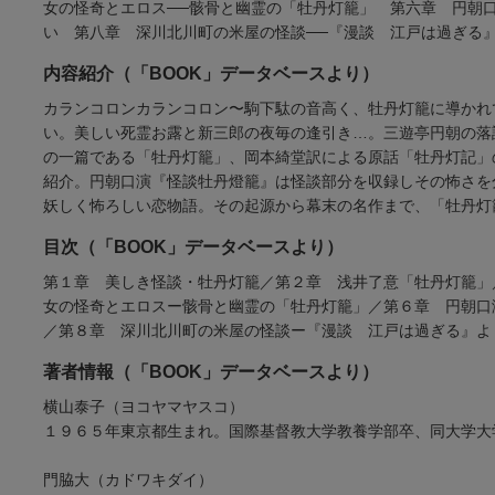
女の怪奇とエロス──骸骨と幽霊の「牡丹灯籠」 第六章 円朝
い 第八章 深川北川町の米屋の怪談──『漫談 江戸は過ぎる
内容紹介（「BOOK」データベースより）
カランコロンカランコロン〜駒下駄の音高く、牡丹灯籠に導かれ
い。美しい死霊お露と新三郎の夜毎の逢引き…。三遊亭円朝の落
の一篇である「牡丹灯籠」、岡本綺堂訳による原話「牡丹灯記」
紹介。円朝口演『怪談牡丹燈籠』は怪談部分を収録しその怖さを
妖しく怖ろしい恋物語。その起源から幕末の名作まで、「牡丹灯
目次（「BOOK」データベースより）
第１章 美しき怪談・牡丹灯籠／第２章 浅井了意「牡丹灯籠」
女の怪奇とエロスー骸骨と幽霊の「牡丹灯籠」／第６章 円朝口
／第８章 深川北川町の米屋の怪談ー『漫談 江戸は過ぎる』よ
著者情報（「BOOK」データベースより）
横山泰子（ヨコヤマヤスコ）
１９６５年東京都生まれ。国際基督教大学教養学部卒、同大学大
門脇大（カドワキダイ）