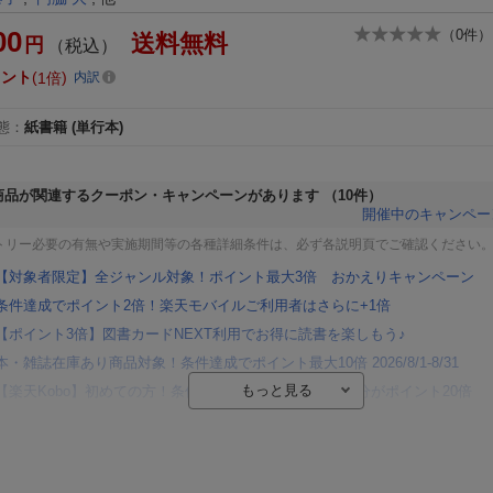
00
（
0
件）
送料無料
円
（税込）
イント
1倍
内訳
態
：
紙書籍
(単行本)
商品が関連するクーポン・キャンペーンがあります
（10件）
開催中のキャンペー
トリー必要の有無や実施期間等の各種詳細条件は、必ず各説明頁でご確認ください
【対象者限定】全ジャンル対象！ポイント最大3倍 おかえりキャンペーン
条件達成でポイント2倍！楽天モバイルご利用者はさらに+1倍
【ポイント3倍】図書カードNEXT利用でお得に読書を楽しもう♪
本・雑誌在庫あり商品対象！条件達成でポイント最大10倍 2026/8/1-8/31
【楽天Kobo】初めての方！条件達成で楽天ブックス購入分がポイント20倍
【楽天モバイルご利用者限定】条件達成で100万ポイント山分け！
【Rakuten Fashion×楽天ブックス】条件達成で10万ポイント山分け
【スタンプカード】楽天ポイントもらえる＆抽選で豪華景品が当たる！