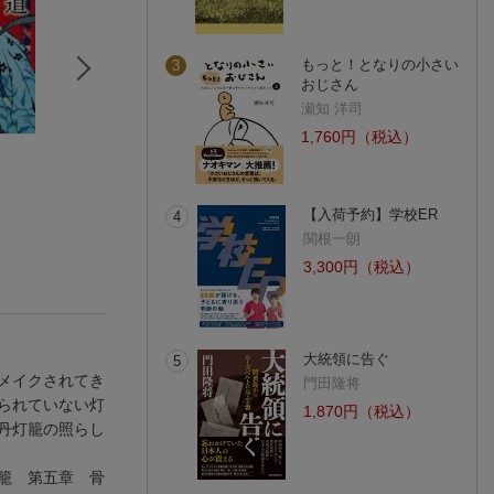
もっと！となりの小さい
3
おじさん
瀬知 洋司
1,760円（税込）
怪談牡丹燈籠・怪談
小説 牡丹灯籠
NHK落語名人選 
乳房榎
大橋 崇行
亭圓生 3 怪談牡
三遊亭 円朝
籠「伴蔵宅」/雪
三遊亭圓生[六代目
(3件)
川
(2件)
【入荷予約】学校ER
4
関根一朗
3,300円（税込）
大統領に告ぐ
5
メイクされてき
門田隆将
られていない灯
1,870円（税込）
丹灯籠の照らし
籠 第五章 骨