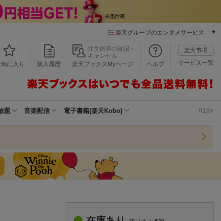
楽天グループのエンタメサービス
本/ゲーム/CD/DVD
注文内容の確認・
楽天市場
キャンセル
楽天ブックス
サービス一覧
お気に入り
購入履歴
楽天ブックスMyページ
ヘルプ
電子書籍
楽天Kobo
雑誌読み放題
楽天マガジン
放題
音楽配信
電子書籍(楽天Kobo)
R18+
音楽配信
楽天ミュージック
動画配信
楽天TV
動画配信ガイド
Rakuten PLAY
無料テレビ
Rチャンネル
チケット
在庫あり