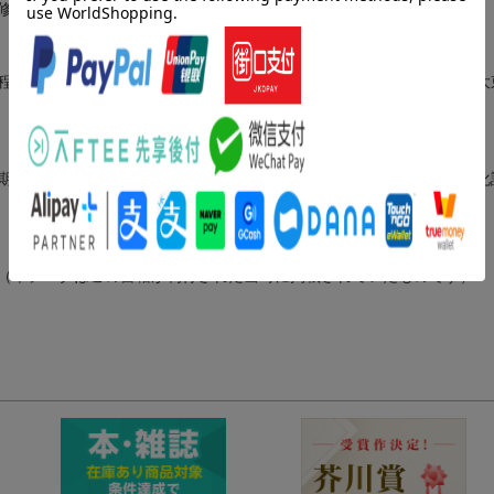
修了。専攻は日本近世文学。神戸星城高等学校ほか非常勤講師
程修了。博士（文学）。専門は日本近世文学、民俗学、比較文化論。大
期三年の課程退学後学位取得。博士（文学）。専門は宗教学、表象文化
（本データはこの書籍が刊行された当時に掲載されていたものです）