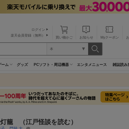
ログイン
楽天会員登録（無料）
買い物かご
お知らせ
Myクーポン
本
ゲーム
グッズ
PCソフト・周辺機器
エンタメニュース
雑誌読み
丹灯籠 （江戸怪談を読む）
泰子
,
門脇 大
, 他