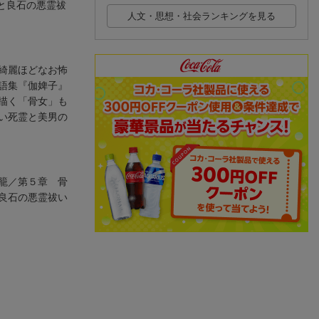
と良石の悪霊祓
人文・思想・社会ランキングを見る
綺麗ほどなお怖
語集『伽婢子』
描く「骨女」も
い死霊と美男の
籠／第５章 骨
良石の悪霊祓い