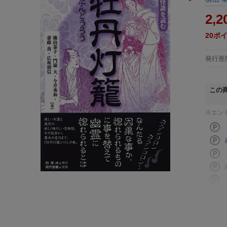
2,2
20
ポ
発行形
この
※エン