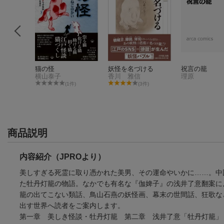
猫の怪
妖怪を名づける
祝言の籠
横山泰子
香川 雅信
理原
件)
(1件)
(3件)
商品説明
内容紹介（JPROより）
美しすぎる死霊に取り憑かれた美男、その運命やいかに……。中
た牡丹灯籠の物語。なかでも有名な『伽婢子』の浅井了意翻案に
籠の出てこない類話、鳥山石燕の妖怪画、幕末の世間話、狂歌な
出す世界へ読者をご案内します。
第一章 美しき怪談・牡丹灯籠 第二章 浅井了意「牡丹灯籠」