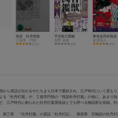
怪談 牡丹燈籠
予言獣大図鑑
東海道四谷怪談
三遊亭 円朝
長野 栄俊
金原瑞人
(27件)
(2件)
(3件)
国から原話が伝わるやたちまち日本で愛好され、江戸時代にいく度もリ
よる「牡丹灯籠」や、三遊亭円朝の『怪談牡丹灯籠』の他に、あまり知
ど、江戸時代に創られた牡丹灯籠系怪談とでも呼べる物語群を収録。牡
 第三章 「牡丹灯籠」の原話「牡丹灯記」 第四章 百物語の牡丹灯