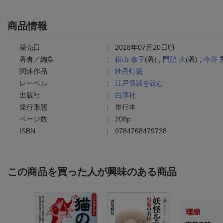
商品情報
発売日
：
2018年07月20日頃
著者／編集
：
横山 泰子
(著) ,
門脇 大
(著) ,
今井 
関連作品
：
牡丹灯籠
レーベル
：
江戸怪談を読む
出版社
：
白澤社
発行形態
：
単行本
ページ数
：
208p
ISBN
：
9784768479728
この商品を買った人が興味のある商品