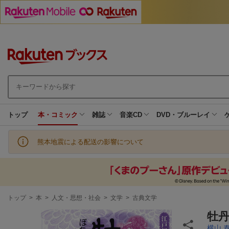
トップ
本・コミック
雑誌
音楽CD
DVD・ブルーレイ
熊本地震による配送の影響について
現
トップ
>
本
>
人文・思想・社会
>
文学
>
古典文学
在
地
牡
横山 