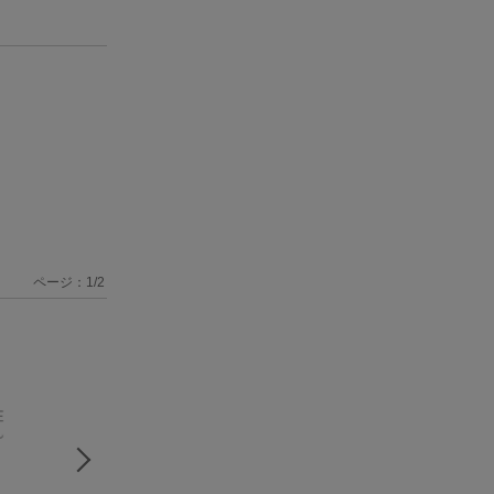
ページ：
1
/
2