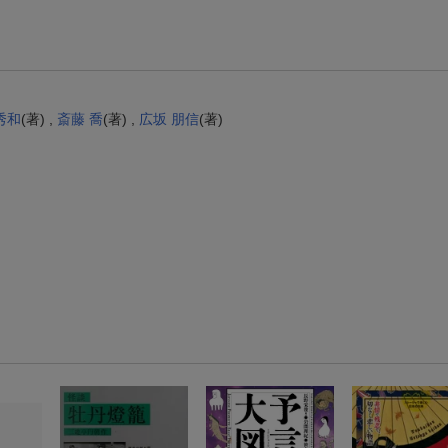
エントリー＆3,000円以上購入で無料データSIM（3GB/月プラン）が当たる！
楽天モバイル紹介キャンペーンの拡散で300円OFFクーポン進呈
秀和
(著) ,
斎藤 喬
(著) ,
広坂 朋信
(著)