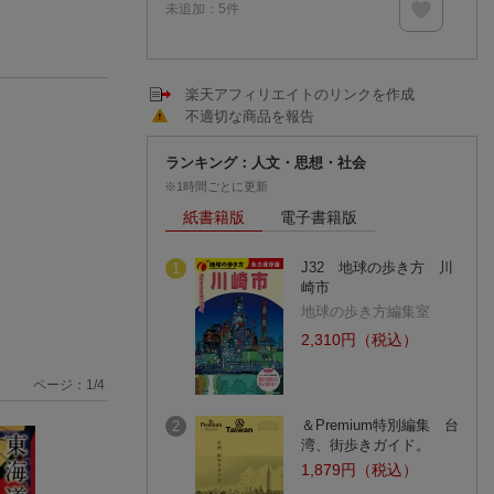
未追加：
5
件
楽天アフィリエイトのリンクを作成
不適切な商品を報告
ランキング：人文・思想・社会
※1時間ごとに更新
紙書籍版
電子書籍版
J32 地球の歩き方 川
1
崎市
地球の歩き方編集室
2,310円（税込）
ページ：
1
/
4
＆Premium特別編集 台
2
湾、街歩きガイド。
1,879円（税込）