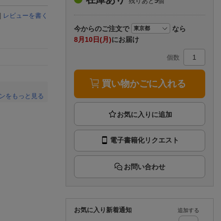
残りあと
5
個
楽天チケット
エンタメニュース
|
レビューを書く
推し楽
今から
のご注文で
なら
8月10日(月)
にお届け
個数
買い物かごに入れる
ンをもっと見る
。
電子書籍化リクエスト
お問い合わせ
お気に入り新着通知
追加する