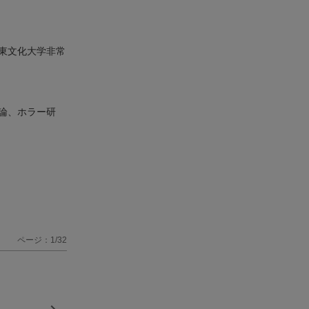
東文化大学非常
論、ホラー研
ページ：1/32