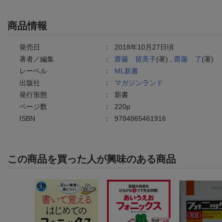
商品情報
発売日
：
2018年10月27日頃
著者／編集
：
齋藤 留美子
(著) ,
齋藤 了
(著)
レーベル
：
ML新書
出版社
：
マガジンランド
発行形態
：
新書
ページ数
：
220p
ISBN
：
9784865461916
この商品を買った人が興味のある商品