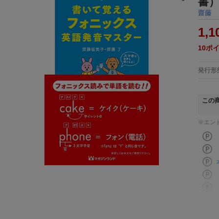
書
齋藤 
1,1
10
ポ
発行形
この
※エン