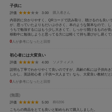
子供に
購入者さん
評価
3.00
内容的に分かりやすく、QRコードで読み取り、聴けるのも良い
が、思っていたよりもだいぶ小さく、本のような製本なので、し
うちで勉強するにはもう少し大きくて、しっかり開けるものが良
移動中に勉強しようと思ってる方には軽くて持ち運びがし易くて
0
人が参考になったと回答
初心者には大変良い
ソメティメス
評価
4.00
説明も丁寧でわかりやくて良いのですが、高齢の私には子供向き
しかし、英語初心者（子供〜大人まで）なら、大変良い教材だと
0
人が参考になったと回答
(無題)
柊0206
評価
5.00
こちらの商品をとても良いと勧められて購入しました。