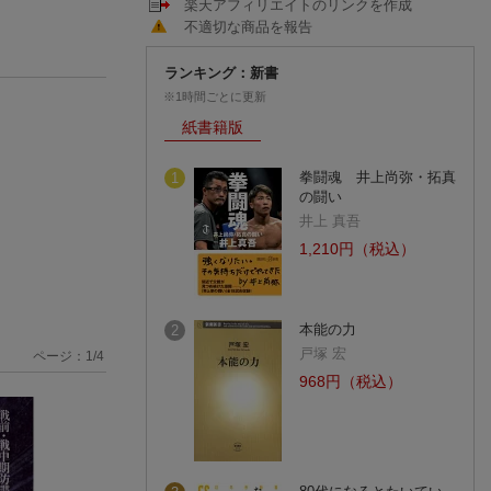
楽天アフィリエイトのリンクを作成
不適切な商品を報告
ランキング：新書
※1時間ごとに更新
紙書籍版
拳闘魂 井上尚弥・拓真
1
の闘い
井上 真吾
1,210円（税込）
本能の力
2
戸塚 宏
ページ：
1
/
4
968円（税込）