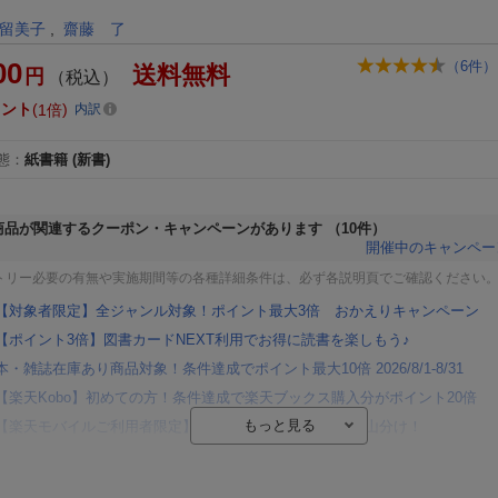
）
留美子
,
齋藤 了
00
（
6
件）
送料無料
円
（税込）
イント
1倍
内訳
態
：
紙書籍
(新書)
商品が関連するクーポン・キャンペーンがあります
（10件）
開催中のキャンペー
トリー必要の有無や実施期間等の各種詳細条件は、必ず各説明頁でご確認ください
【対象者限定】全ジャンル対象！ポイント最大3倍 おかえりキャンペーン
【ポイント3倍】図書カードNEXT利用でお得に読書を楽しもう♪
本・雑誌在庫あり商品対象！条件達成でポイント最大10倍 2026/8/1-8/31
【楽天Kobo】初めての方！条件達成で楽天ブックス購入分がポイント20倍
【楽天モバイルご利用者限定】条件達成で100万ポイント山分け！
【Rakuten Fashion×楽天ブックス】条件達成で10万ポイント山分け
【スタンプカード】楽天ポイントもらえる＆抽選で豪華景品が当たる！