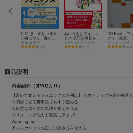
記
CD付き 正しい発音
あいうえおフォニッ
CD Book 
が身につく！書いて
クス 英語の母音をひ
クス〈発音〉
覚えるはじめてのフ
齋藤留美子
らがな5つで完全攻
スーパーファジー
ニングBook
ジュミック今
0件)
ォニックス
略！
(9件)
(16件)
(50件
商品説明
内容紹介（JPROより）
【書いて覚えるフォニックスの利点】 ☆ネイティブ英語の発音
☆初めて見る英単語でもすぐ読める
☆何度も書かずに単語が覚えられる
☆リスニング能力も確実にアップ!
Warming up
アルファベットの正しい読み方を覚える