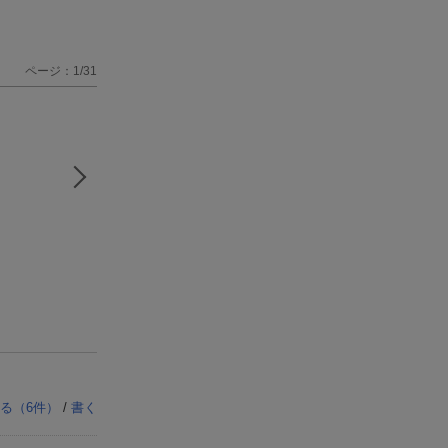
ページ：1/31
る（
6
件）
/
書く