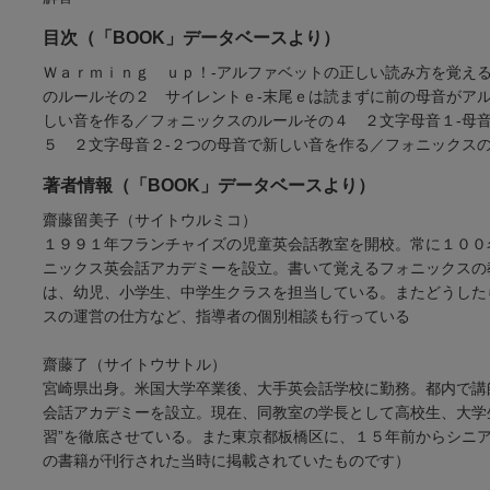
目次（「BOOK」データベースより）
Ｗａｒｍｉｎｇ ｕｐ！-アルファベットの正しい読み方を覚え
のルールその２ サイレントｅ-末尾ｅは読まずに前の母音がア
しい音を作る／フォニックスのルールその４ ２文字母音１-母
５ ２文字母音２-２つの母音で新しい音を作る／フォニックス
著者情報（「BOOK」データベースより）
齋藤留美子（サイトウルミコ）
１９９１年フランチャイズの児童英会話教室を開校。常に１００
ニックス英会話アカデミーを設立。書いて覚えるフォニックスの
は、幼児、小学生、中学生クラスを担当している。またどうした
スの運営の仕方など、指導者の個別相談も行っている
齋藤了（サイトウサトル）
宮崎県出身。米国大学卒業後、大手英会話学校に勤務。都内で講
会話アカデミーを設立。現在、同教室の学長として高校生、大学
習”を徹底させている。また東京都板橋区に、１５年前からシニ
の書籍が刊行された当時に掲載されていたものです）