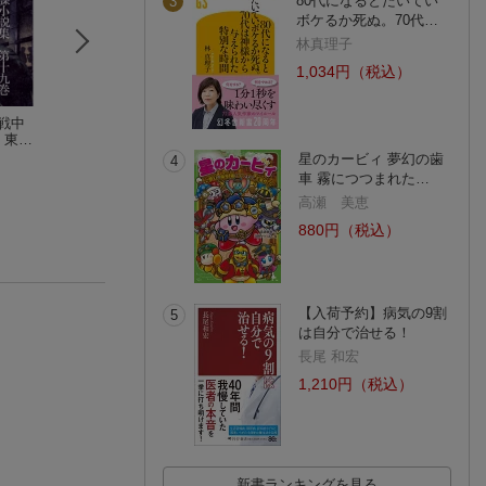
80代になるとたいてい
3
ボケるか死ぬ。70代…
林真理子
1,034円（税込）
戦中
外国語を話せるよう
最新版 書いて覚え
英語で人生が変わ
 東洋
になるしくみ
る楽しいフォニック
独学術 働きながら
門田 修平
ス
齋藤留美子
EIC（R） L&R T
Aki
星のカービィ 夢幻の歯
4
で満点を取った私
(11件)
(4件)
(12件)
車 霧につつまれた…
勉強法
高瀬 美恵
880円（税込）
【入荷予約】病気の9割
5
は自分で治せる！
長尾 和宏
1,210円（税込）
新書ランキングを見る