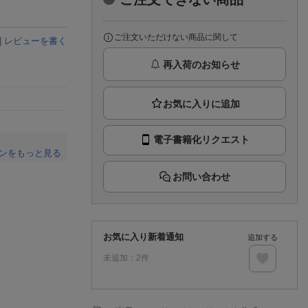
楽天チケット
エンタメニュース
推し楽
ご注文いただけない商品に関して
|
レビューを書く
再入荷のお知らせ
電子書籍化リクエスト
ンをもっと見る
。
お問い合わせ
お気に入り新着通知
追加する
未追加：
2
件