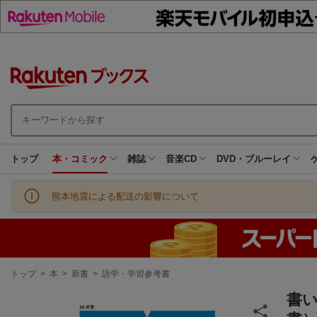
トップ
本・コミック
雑誌
音楽CD
DVD・ブルーレイ
熊本地震による配送の影響について
現
トップ
>
本
>
新書
>
語学・学習参考書
在
地
書