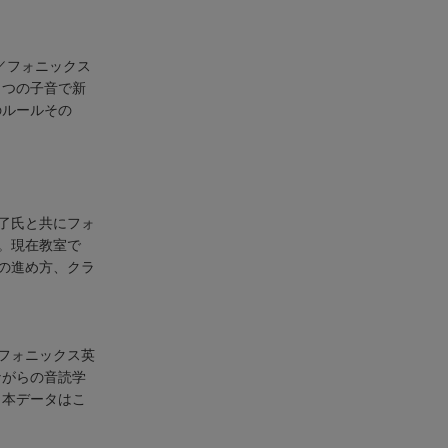
／フォニックス
２つの子音で新
のルールその
了氏と共にフォ
。現在教室で
の進め方、クラ
フォニックス英
ながらの音読学
（本データはこ