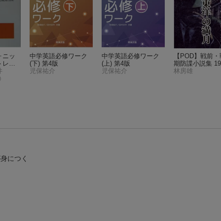
フォニッ
中学英語必修ワーク
中学英語必修ワーク
【POD】戦前・
トレー
(下) 第4版
(上) 第4版
期防諜小説集 19
井
児保祐介
児保祐介
の満月
林房雄
)
が身につく