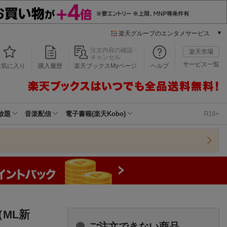
楽天グループのエンタメサービス
本/ゲーム/CD/DVD
注文内容の確認・
楽天市場
キャンセル
楽天ブックス
サービス一覧
お気に入り
購入履歴
楽天ブックスMyページ
ヘルプ
電子書籍
楽天Kobo
雑誌読み放題
楽天マガジン
放題
音楽配信
電子書籍(楽天Kobo)
R18+
音楽配信
楽天ミュージック
動画配信
楽天TV
動画配信ガイド
Rakuten PLAY
無料テレビ
Rチャンネル
ML新
チケット
ご注文できない商品