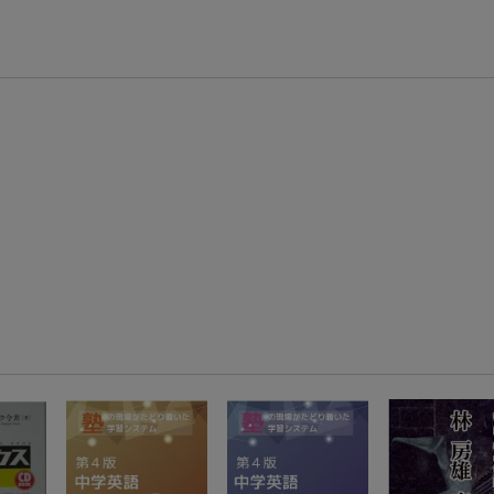
楽天モバイル紹介キャンペーンの拡散で300円OFFクーポン進呈
条件達成で楽天限定・宝塚歌劇 宙組貸切公演ペアチケットが当たる
エントリー＆条件達成で『鬼滅の刃』オリジナルきんちゃく袋が当たる！