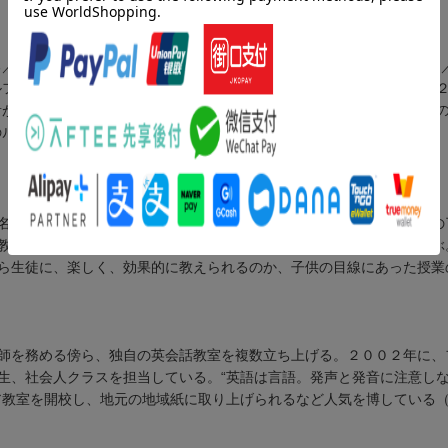
る／フォニックスのルールその１-アルファベット２６文字には音がある
ルファベット読みになる／フォニックスのルールその３ ２文字子音ー
音が２つ並ぶと、前の母音がアルファベット読みになる／フォニックス
のルールその６ ｒのついた母音／その他のルール／解答
名以上の生徒を維持し、東京管内でトップとなる。２００２年に、夫の
教科書を作成し、その独自の授業内容で、確実に力が付くと評判を呼ぶ
ら生徒に、楽しく、効果的に教えられるのか、子供の目線にあった授業
師を務める傍ら、独自の英会話教室を複数立ち上げる。２００２年に、
生、社会人クラスを担当している。“英語は言語。発声と発音に注意し
ア教室を開校し、地元の地域紙に取り上げられるなど人気を博している