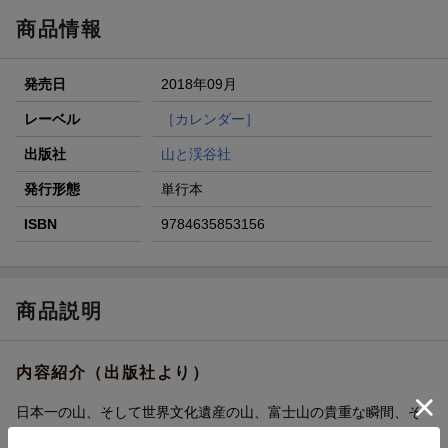
が当たる！
商品情報
エントリー＆3,000円以上購入で無料データSIM（3GB/月プ
ラン）が当たる！
発売日
2018年09月
楽天モバイル紹介キャンペーンの拡散で300円OFFクーポン
進呈
レーベル
［カレンダー］
条件達成で楽天限定・宝塚歌劇 宙組貸切公演ペアチケット
出版社
山と渓谷社
が当たる
発行形態
単行本
ISBN
9784635853156
商品説明
内容紹介（出版社より）
日本一の山、そして世界文化遺産の山、富士山の貴重な瞬間、そ
の姿を毎月堪能することができるカレンダーです。 富士山撮影の