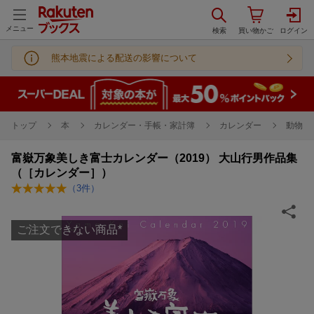
メニュー
熊本地震による配送の影響について
トップ
本
カレンダー・手帳・家計簿
カレンダー
動物・
富嶽万象美しき富士カレンダー（2019） 大山行男作品集
（［カレンダー］）
（
3
件）
ご注文できない商品
*