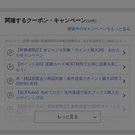
関連するクーポン・キャンペーン
(10件)
開催中のキャンペーンをもっと見る
※エントリー必要の有無や実施期間等の各種詳細条件は、必ず各説明頁でご確認ください。
【対象者限定】全ジャンル対象！ポイント最大3倍 おかえ
りキャンペーン
【ポイント3倍】図書カードNEXT利用でお得に読書を楽し
もう♪
本・雑誌在庫あり商品対象！条件達成でポイント最大10倍 2
026/8/1-8/31
【楽天Kobo】初めての方！条件達成で楽天ブックス購入分
がポイント20倍
【楽天モバイルご利用者限定】条件達成で100万ポイント山
分け！
【Rakuten Fashion×楽天ブックス】条件達成で10万ポイン
ト山分け
【スタンプカード】楽天ポイントもらえる＆抽選で豪華景品