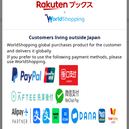
第一人者大山行男氏が、季節や時間ごとに変化するダイナミック
な富士山の姿を写し撮っています。 ※壁掛け：縦30cmX横38cm
商品レビュー（3件）
5.00
総合評価：
ブックスのレビュー（3件）
投稿日：2019年10月31日
5
評価：
makoron4599
ど定番
富士山が大好きで、使い続けて約20年。我が家のカレンダーはこれ
以外考えられません。写真も良い、使い勝手も良い。以前は書店で
購入してましたが、今は楽天で。