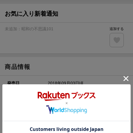
【スタンプカード】楽天ポイントもらえる＆抽選で豪華景品
が当たる！
お気に入り新着通知
エントリー＆3,000円以上購入で無料データSIM（3GB/月プ
ラン）が当たる！
未追加：
昭和の不思議101
追加する
楽天モバイル紹介キャンペーンの拡散で300円OFFクーポン
進呈
条件達成で楽天限定・宝塚歌劇 宙組貸切公演ペアチケット
が当たる
商品情報
発売日
2018年09月03日頃
シリーズ
昭和の不思議101
レーベル
ミリオンムック
発行元
ミリオン出版
発売元
大洋図書