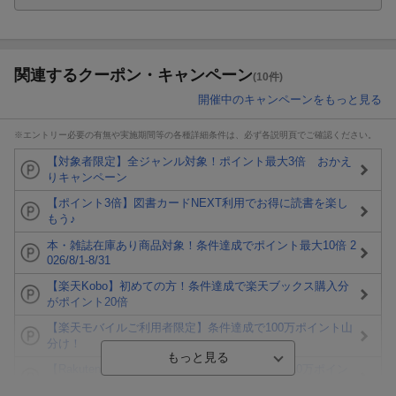
関連するクーポン・キャンペーン
(10件)
開催中のキャンペーンをもっと見る
※エントリー必要の有無や実施期間等の各種詳細条件は、必ず各説明頁でご確認ください。
【対象者限定】全ジャンル対象！ポイント最大3倍 おかえ
りキャンペーン
【ポイント3倍】図書カードNEXT利用でお得に読書を楽し
もう♪
本・雑誌在庫あり商品対象！条件達成でポイント最大10倍 2
026/8/1-8/31
【楽天Kobo】初めての方！条件達成で楽天ブックス購入分
がポイント20倍
【楽天モバイルご利用者限定】条件達成で100万ポイント山
分け！
【Rakuten Fashion×楽天ブックス】条件達成で10万ポイン
ト山分け