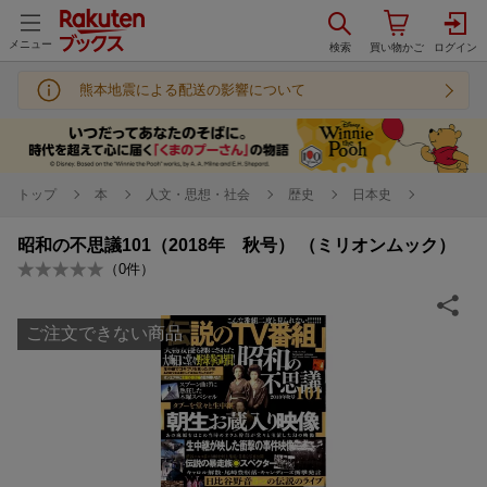
メニュー
熊本地震による配送の影響について
トップ
本
人文・思想・社会
歴史
日本史
昭和の不思議101（2018年 秋号） （ミリオンムック）
（
0
件）
ご注文できない商品