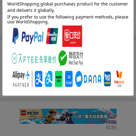
発行形態
ムックその他
ページ数
182p
ISBN
9784813026273
商品説明
内容紹介
本企画は、昭和に起きた不思議なエピソードの真相に迫ることを
コンセプトとして展開する実話誌となります。
[広告]