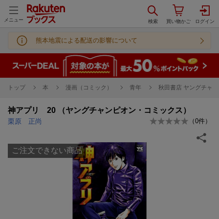
メニュー
熊本地震による配送の影響について
トップ
本
漫画（コミック）
青年
秋田書店 ヤングチャン
神アプリ 20 （ヤングチャンピオン・コミックス）
栗原 正尚
（
0
件）
ご注文できない商品