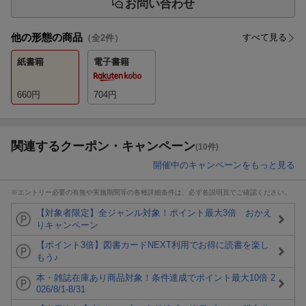
お問い合わせ
他の形態の商品
すべて見る
（全
2
件）
紙書籍
電子書籍
660
円
704
円
関連するクーポン・キャンペーン
(10件)
開催中のキャンペーンをもっと見る
※エントリー必要の有無や実施期間等の各種詳細条件は、必ず各説明頁でご確認ください。
【対象者限定】全ジャンル対象！ポイント最大3倍 おかえ
りキャンペーン
【ポイント3倍】図書カードNEXT利用でお得に読書を楽し
もう♪
本・雑誌在庫あり商品対象！条件達成でポイント最大10倍 2
026/8/1-8/31