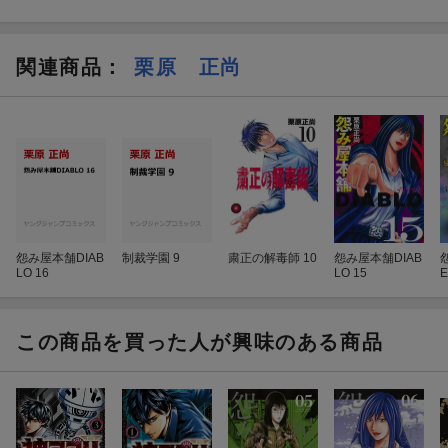
関連商品
：
栗原 正尚
怨み屋本舗DIAB
制裁学園 9
粛正の解毒師 10
怨み屋本舗DIAB
LO 16
LO 15
E
この商品を買った人が興味のある商品