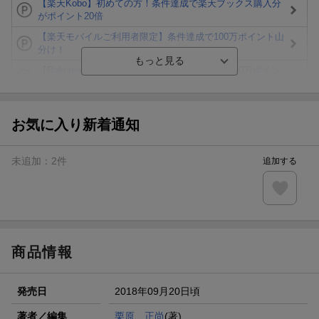
【楽天Kobo】初めての方！条件達成で楽天ブックス購入分
がポイント20倍
【楽天モバイルご利用者限定】条件達成で100万ポイント山
分け！
【Rakuten Fashion×楽天ブックス】条件達成で10万ポイン
ト山分け
【スタンプカード】楽天ポイントもらえる＆抽選で豪華景品
が当たる！
お気に入り新着通知
楽天モバイル紹介キャンペーンの拡散で300円OFFクーポン
進呈
未追加：
2
件
追加する
条件達成で楽天限定・宝塚歌劇 宙組貸切公演ペアチケット
が当たる
エントリー＆条件達成で『鬼滅の刃』オリジナルきんちゃく
袋が当たる！
商品情報
発売日
2018年09月20日頃
著者／編集
栗原 正尚
(著)