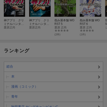
神アプリ クリ
神アプリ クリ
怨み屋本舗 WO
怨み屋本舗 WO
ミナルハンタ
ミナルハンタ
RST 5
RST 6
S
ー 3
栗原正尚
ー 1
栗原正尚
栗原 正尚
栗原 正尚
(2件)
(1件)
ランキング
総合
本
漫画（コミック）
青年
秋田書店 ヤングチャンピオンC