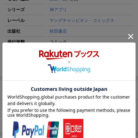
シリーズ
神アプリ
レーベル
ヤングチャンピオン・コミックス
出版社
秋田書店
発行形態
コミック
ページ数
192p
ISBN
9784253142557
商品説明
内容紹介（JPROより）
神アプリ 20