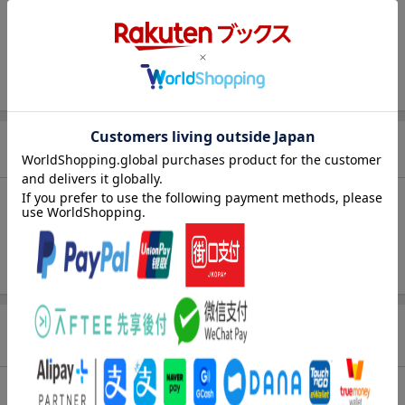
出版社
秋田書店
発行形態
コミック
ISBN
9784253152525
商品説明
内容紹介
用心棒として成長を続ける「最高のボンクラ」獅子戸丈一郎に再
びの大試練!! 規格外の怪物達を「弾き返せ」るか…!?
商品レビュー（2件）
総合評価：