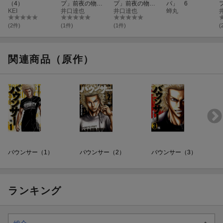
（4）
プ」前夜の物語
プ」前夜の物語
パ」 6
KEI
（24）
井口達也
（25）
井口達也
蝉丸
(2件)
(1件)
(1件)
(
関連商品（原作）
バウンサー（1）
バウンサー（2）
バウンサー（3）
ランキング