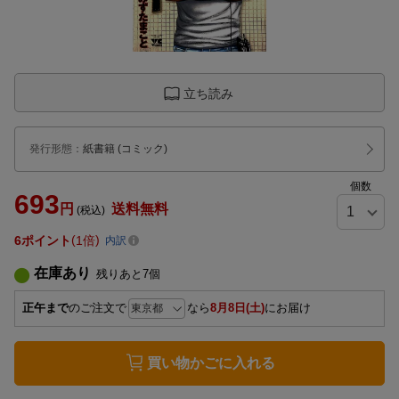
立ち読み
発行形態
：
紙書籍
(コミック)
個数
693
円
送料無料
(税込)
6
ポイント
1倍
内訳
在庫あり
残りあと
7
個
正午まで
のご注文で
なら
8月8日(土)
にお届け
買い物かごに入れる