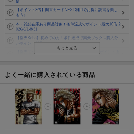
倍
【ポイント3倍】図書カードNEXT利用でお得に読書を楽し
もう♪
本・雑誌在庫あり商品対象！条件達成でポイント最大10倍 2
026/8/1-8/31
【楽天Kobo】初めての方！条件達成で楽天ブックス購入分
がポイント20倍
【楽天モバイルご利用者限定】条件達成で100万ポイント山
分け！
【Rakuten Fashion×楽天ブックス】条件達成で10万ポイン
ト山分け
よく一緒に購入されている商品
【スタンプカード】楽天ポイントもらえる＆抽選で豪華景品
が当たる！
エントリー＆3,000円以上購入で無料データSIM（3GB/月プ
ラン）が当たる！
楽天モバイル紹介キャンペーンの拡散で300円OFFクーポン
進呈