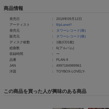
商品情報
発売日
：
2018年09月12日
アーティスト
：
8/pLanet!!
発売元
：
タワーレコード(株)
販売元
：
タワーレコード(株)
ディスク枚数
：
1枚(CD1枚)
総曲数
：
6(アルバム)
収録時間
：
ー
品番
：
PLAN-9
JAN
：
4997184989961
洋題
：
TOYBOX-LOVELY-
この商品を買った人が興味のある商品