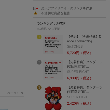
楽天アフィリエイトのリンクを作成
不適切な商品を報告
ランキング：J-POP
※1時間ごとに更新
【予約】【先着特典】D
1
ance Forever/マイ…
SixTONES
5,720円（税込）
【先着特典】ダンダーラ
2
(初回限定”超”…
SUPER EIGHT
6,930円（税込）
【先着特典】ダンダーラ
3
(初回限定”超”…
ページ：
1
/
4
SUPER EIGHT
2,420円（税込）