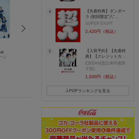
【先着特典】ダンダー
4
ラ (初回限定”八”…
SUPER EIGHT
2,420円（税込）
【入荷予約】【先着特
5
eat
Colorful Fight Beat
グッバイ・マイガー
エポック
典】【クレジットカ…
ーム
カラフルスクリーム
ル
RIP SLYME
なんちゃらアイドル loves 豊田道倫
(23件)
EBiDAN(恵比寿学園男
子部)
1,500円（税込）
J-POPランキングを見る