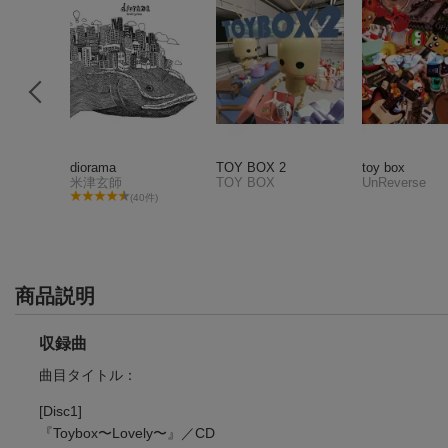
diorama
TOY BOX 2
toy box
米津玄師
TOY BOX
UnReverse
(40件)
商品説明
収録曲
曲目タイトル：
[Disc1]
『Toybox〜Lovely〜』／CD