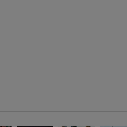
楽天モバイル紹介キャンペーンの拡散で300円OFFクーポン進呈
条件達成で楽天限定・宝塚歌劇 宙組貸切公演ペアチケットが当たる
エントリー＆条件達成で『鬼滅の刃』オリジナルきんちゃく袋が当たる！