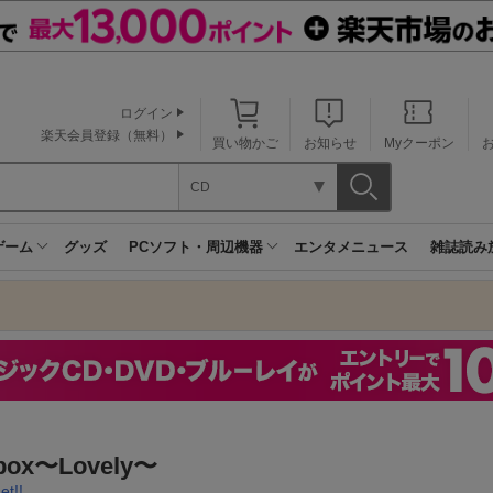
ログイン
楽天会員登録（無料）
買い物かご
お知らせ
Myクーポン
CD
ゲーム
グッズ
PCソフト・周辺機器
エンタメニュース
雑誌読み
box〜Lovely〜
et!!