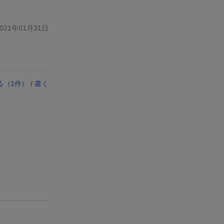
21年01月31日
る（
1
件）
/
書く