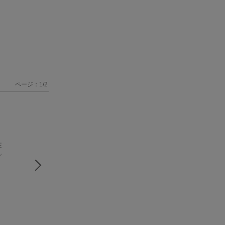
ページ：
1
/
2
ファンタジア
Precious Notes
Toybox〜Smile〜
8/pLanet!!
8/pLanet!!
8/pLanet!!