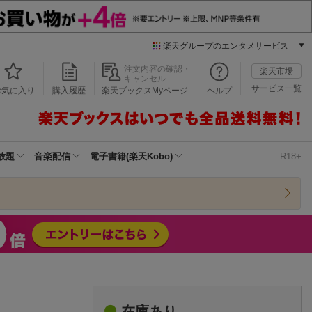
楽天グループのエンタメサービス
本/ゲーム/CD/DVD
注文内容の確認・
楽天市場
キャンセル
楽天ブックス
サービス一覧
お気に入り
購入履歴
楽天ブックスMyページ
ヘルプ
電子書籍
楽天Kobo
雑誌読み放題
楽天マガジン
放題
音楽配信
電子書籍(楽天Kobo)
R18+
音楽配信
楽天ミュージック
動画配信
楽天TV
動画配信ガイド
Rakuten PLAY
無料テレビ
Rチャンネル
チケット
在庫あり