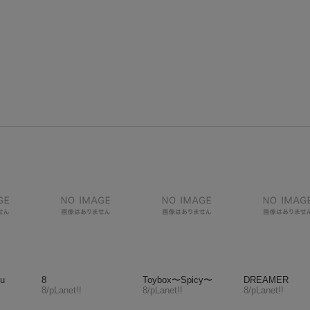
ou
8
Toybox〜Spicy〜
DREAMER
8/pLanet!!
8/pLanet!!
8/pLanet!!