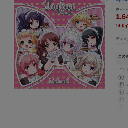
参考小
1,6
14
ポ
ディス
この
※エン