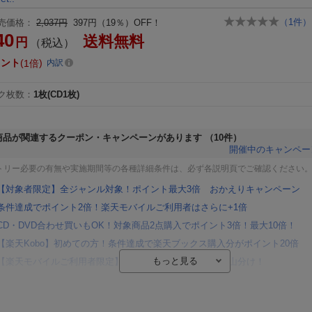
（
1
件）
売価格：
2,037円
397円（19％）OFF！
40
送料無料
円
（税込）
イント
1倍
内訳
ク枚数
：
1枚(CD1枚)
商品が関連するクーポン・キャンペーンがあります
（10件）
開催中のキャンペー
トリー必要の有無や実施期間等の各種詳細条件は、必ず各説明頁でご確認ください
【対象者限定】全ジャンル対象！ポイント最大3倍 おかえりキャンペーン
条件達成でポイント2倍！楽天モバイルご利用者はさらに+1倍
CD・DVD合わせ買いもOK！対象商品2点購入でポイント3倍！最大10倍！
【楽天Kobo】初めての方！条件達成で楽天ブックス購入分がポイント20倍
【楽天モバイルご利用者限定】条件達成で100万ポイント山分け！
【Rakuten Fashion×楽天ブックス】条件達成で10万ポイント山分け
【スタンプカード】楽天ポイントもらえる＆抽選で豪華景品が当たる！