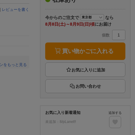
楽天チケット
エンタメニュース
|
レビューを書く
推し楽
今から
のご注文で
なら
8月8日(土)～8月9日(日)頃
にお届け
個数
買い物かごに入れる
ンをもっと見る
。
お問い合わせ
お気に入り新着通知
追加する
未追加：
8/pLanet!!