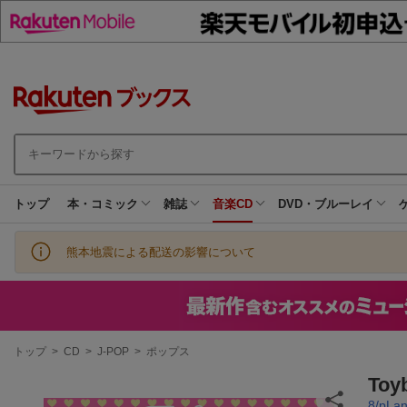
トップ
本・コミック
雑誌
音楽CD
DVD・ブルーレイ
熊本地震による配送の影響について
現
トップ
>
CD
>
J-POP
>
ポップス
在
地
Toy
8/pLan