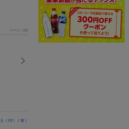
ページ：1/2
る（
1
件）
/
書く