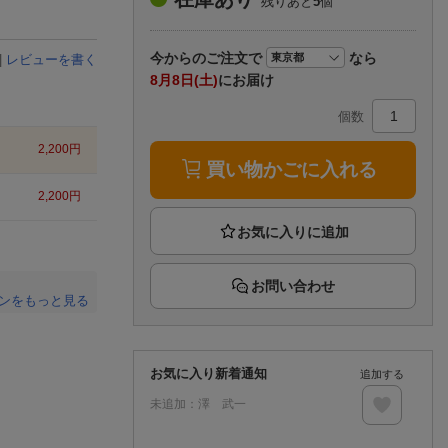
残りあと
5
個
楽天チケット
エンタメニュース
推し楽
今から
のご注文で
なら
|
レビューを書く
8月8日(土)
にお届け
個数
2,200
円
買い物かごに入れる
2,200
円
お問い合わせ
ンをもっと見る
。
お気に入り新着通知
追加する
未追加：
澤 武一