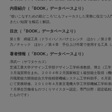
内容紹介（「BOOK」データベースより）
“使いこなすための勘どころ”にもフォーカスした実務に役立つ入
きたい知識”を幅広く解説。
目次（「BOOK」データベースより）
第１章 締緩工具（ドライバ／スパナとレンチ ほか）／第２章
力／チャック ほか）／第４章 手仕上げ作業で使用する工具（
著者情報（「BOOK」データベースより）
澤武一（サワタケカズ）
芝浦工業大学デザイン工学部デザイン工学科准教授。博士（工学
３月滋賀県生まれ。２００４年２月国家検定１級技能士取得（機
月職業能力開発総合大学校精密機械システム工学科助手。６月富
にて実務研修。２０１０年４月東京電機大学工学部機械工学科准
７月厚生労働省ものづくりマイスター認定。専門分野：固定砥粒
たものです）