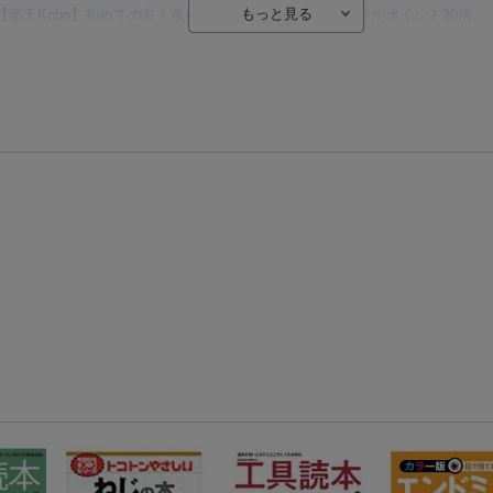
【楽天Kobo】初めての方！条件達成で楽天ブックス購入分がポイント20倍
【楽天モバイルご利用者限定】条件達成で100万ポイント山分け！
【Rakuten Fashion×楽天ブックス】条件達成で10万ポイント山分け
【スタンプカード】楽天ポイントもらえる＆抽選で豪華景品が当たる！
楽天モバイル紹介キャンペーンの拡散で300円OFFクーポン進呈
条件達成で楽天限定・宝塚歌劇 宙組貸切公演ペアチケットが当たる