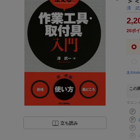
＞
澤 武
2,2
20
ポ
楽天Ko
この
※エン
立ち読み