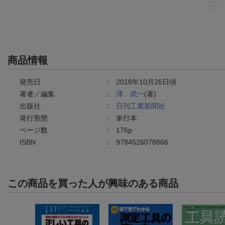
商品情報
発売日
：
2018年10月26日頃
著者／編集
：
澤 武一
(著)
出版社
：
日刊工業新聞社
発行形態
：
単行本
ページ数
：
176p
ISBN
：
9784526078866
この商品を買った人が興味のある商品