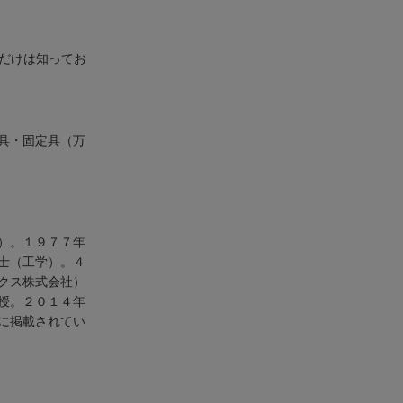
れだけは知ってお
具・固定具（万
）。１９７７年
士（工学）。４
クス株式会社）
授。２０１４年
に掲載されてい