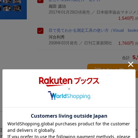
堀田 源治
2017年01月29日頃発売
／ 日本能率協会マネジメ
1,540
円
(
目で見てわかる測定工具の使い方
（Visual book
河合利秀
2008年03月発売
／ 日刊工業新聞社
1,760
円
(
5,
合計
3点とも買い物
正しい使い方」、「知っていると便利な使い方の勘どころ」を、写真や
で、正しい使い方を身につけることができる。