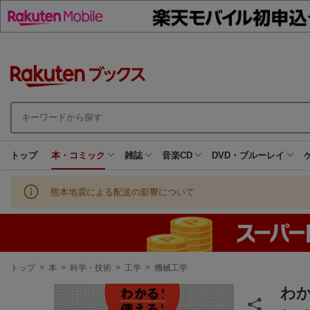
トップ
本・コミック
雑誌
音楽CD
DVD・ブルーレイ
熊本地震による配送の影響について
現
トップ
>
本
>
科学・技術
>
工学
>
機械工学
在
地
わ