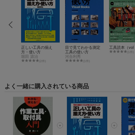
かる治
正しい工具の揃え
目で見てわかる測定
工具読本（vol
の使い方
方・使い方
工具の使い方
(1件)
堀田 源治
河合利秀
件)
(2件)
(1件)
よく一緒に購入されている商品