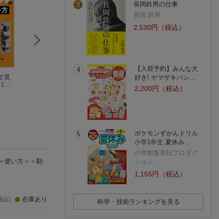
長岡鉄男の仕事
3
長岡 鉄男
2,530円（税込）
【入荷予約】みんな大
4
で見
わかる！使える！機
目で見てわかる手仕
工具読本 vol.10
好き! ヤマザキパン…
ドミル
械加工入門
上げ作業
2,200円（税込）
方
澤 武一
平田 宏一
(3件)
ポケモンずかんドリル
5
小学1年生 夏休み…
小学館集英社プロダク
＜使い方＞＜勘
ション
1,155円（税込）
在庫あり
税込)
科学・技術ランキングを見る