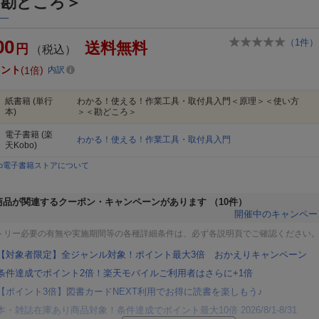
＜勘どころ＞
一
00
（
1
件）
送料無料
円
（税込）
イント
1倍
内訳
紙書籍
(単行
わかる！使える！作業工具・取付具入門＜原理＞＜使い方
本)
＞＜勘どころ＞
電子書籍
(楽
わかる！使える！作業工具・取付具入門
天Kobo)
bo電子書籍ストアについて
商品が関連するクーポン・キャンペーンがあります
（10件）
開催中のキャンペー
トリー必要の有無や実施期間等の各種詳細条件は、必ず各説明頁でご確認ください
【対象者限定】全ジャンル対象！ポイント最大3倍 おかえりキャンペーン
条件達成でポイント2倍！楽天モバイルご利用者はさらに+1倍
【ポイント3倍】図書カードNEXT利用でお得に読書を楽しもう♪
本・雑誌在庫あり商品対象！条件達成でポイント最大10倍 2026/8/1-8/31