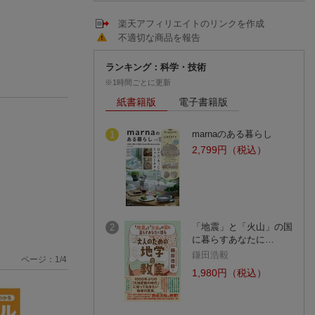
楽天アフィリエイトのリンクを作成
不適切な商品を報告
ランキング：科学・技術
※1時間ごとに更新
紙書籍版
電子書籍版
marnaのある暮らし
1
2,799円（税込）
「地震」と「火山」の国
2
に暮らすあなたに…
鎌田浩毅
ページ：
1
/
4
1,980円（税込）