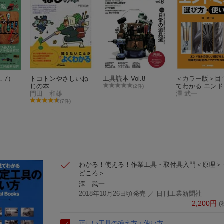
．7）
トコトンやさしいね
工具読本 Vol.8
＜カラー版＞目
じの本
てわかる エン
(2件)
門田 和雄
の選び方・使い
澤 武一
(7件)
わかる！使える！作業工具・取付具入門＜原理＞
どころ＞
澤 武一
2018年10月26日頃発売
／ 日刊工業新聞社
2,200
円
(
正しい工具の揃え方・使い方