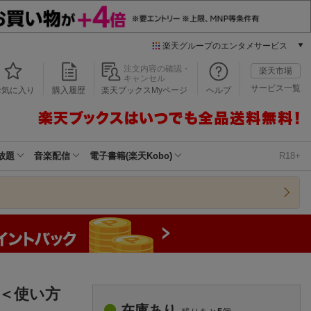
楽天グループのエンタメサービス
本/ゲーム/CD/DVD
注文内容の確認・
楽天市場
キャンセル
楽天ブックス
サービス一覧
お気に入り
購入履歴
楽天ブックスMyページ
ヘルプ
電子書籍
楽天Kobo
雑誌読み放題
楽天マガジン
放題
音楽配信
電子書籍(楽天Kobo)
R18+
音楽配信
楽天ミュージック
動画配信
楽天TV
動画配信ガイド
Rakuten PLAY
無料テレビ
Rチャンネル
＜使い方
チケット
在庫あり