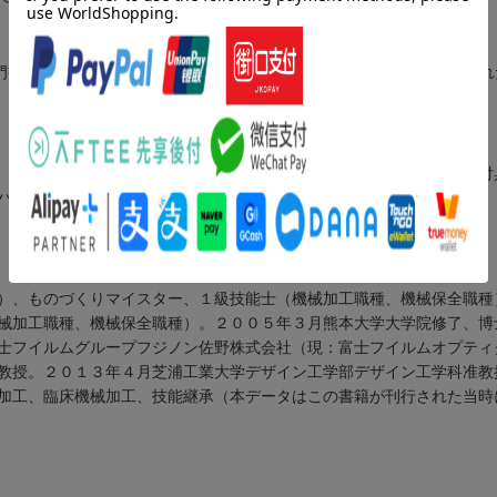
門書。「原理」「正しい使い方」「使いこなすための勘どころ」の“こ
 把握・切断工具（多機能工具／切断専用工具 ほか）／第３章 取付
ハンマ／やすり ほか）
）、ものづくりマイスター、１級技能士（機械加工職種、機械保全職種
械加工職種、機械保全職種）。２００５年３月熊本大学大学院修了、博
士フイルムグループフジノン佐野株式会社（現：富士フイルムオプティ
教授。２０１３年４月芝浦工業大学デザイン工学部デザイン工学科准教
加工、臨床機械加工、技能継承（本データはこの書籍が刊行された当時