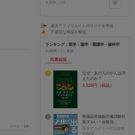
未追加：
2
件
楽天アフィリエイトのリンクを作成
不適切な商品を報告
ランキング：医学・薬学・看護学・歯科学
※1時間ごとに更新
紙書籍版
なぜ、あの人のがんは消
1
えたのか？
3,828円（税込）
医薬品登録販売者試験対
2
策ズルい！合格法…
ページ：
1
/
4
医学アカデミーYTL資格
戦略課