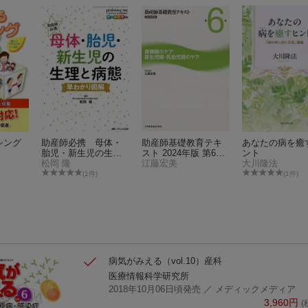
シング
助産師必携 母体・
助産師基礎教育テキ
あなたの病を癒
胎児・新生児の生理
スト 2024年版 第6巻
ント
と病態 早わかり図
松岡 隆
産褥期のケア／新生
江藤宏美
大川隆法
解
児期・乳幼児期のケ
(1件)
(1件)
ア
病気がみえる（vol.10）
産科
医療情報科学研究所
2018年10月06日頃発売
／ メディックメディア
3,960
円
(