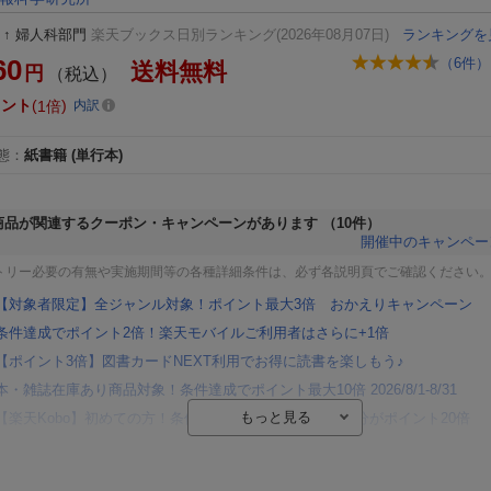
↑
婦人科部門
楽天ブックス日別ランキング(2026年08月07日)
ランキングを
60
（
6
件）
送料無料
円
（税込）
イント
1倍
内訳
態
：
紙書籍
(単行本)
商品が関連するクーポン・キャンペーンがあります
（10件）
開催中のキャンペー
トリー必要の有無や実施期間等の各種詳細条件は、必ず各説明頁でご確認ください
【対象者限定】全ジャンル対象！ポイント最大3倍 おかえりキャンペーン
条件達成でポイント2倍！楽天モバイルご利用者はさらに+1倍
【ポイント3倍】図書カードNEXT利用でお得に読書を楽しもう♪
本・雑誌在庫あり商品対象！条件達成でポイント最大10倍 2026/8/1-8/31
【楽天Kobo】初めての方！条件達成で楽天ブックス購入分がポイント20倍
【楽天モバイルご利用者限定】条件達成で100万ポイント山分け！
【Rakuten Fashion×楽天ブックス】条件達成で10万ポイント山分け