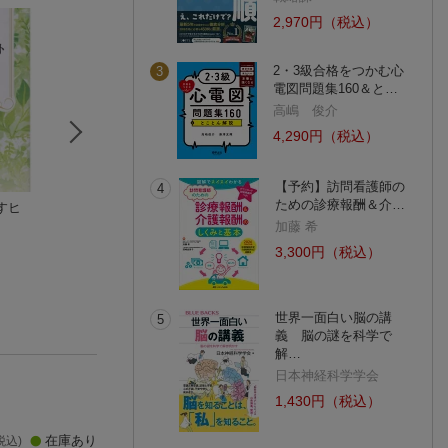
2,970円（税込）
2・3級合格をつかむ心
3
電図問題集160＆と…
高嶋 俊介
4,290円（税込）
【予約】訪問看護師の
4
ための診療報酬＆介…
すヒ
病気であって病気じ
血液型でわかる病気
きれいになりたい
ゃない
とケガのリスク
大村 美菜子
加藤 希
尾久 守侑
深瀬 浩一
(2件)
3,300円（税込）
(7件)
世界一面白い脳の講
5
義 脳の謎を科学で
解…
日本神経科学学会
1,430円（税込）
在庫あり
税込)