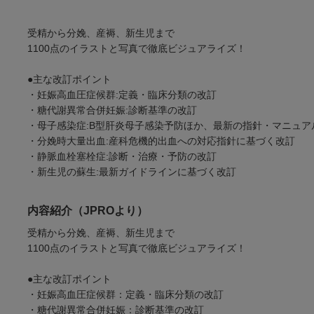
受精から分娩、産褥、新生児まで
1100点のイラストと写真で徹底ビジュアライズ！
●主な改訂ポイント
・妊娠高血圧症候群:定義・臨床分類の改訂
・糖代謝異常合併妊娠:診断基準の改訂
・母子感染症:B型肝炎母子感染予防ほか、最新の指針・マニュ
・分娩時大量出血:産科危機的出血への対応指針に基づく改訂
・静脈血栓塞栓症:診断・治療・予防の改訂
・新生児の蘇生:最新ガイドラインに基づく改訂
内容紹介（JPROより）
受精から分娩、産褥、新生児まで
1100点のイラストと写真で徹底ビジュアライズ！
●主な改訂ポイント
・妊娠高血圧症候群：定義・臨床分類の改訂
・糖代謝異常合併妊娠：診断基準の改訂