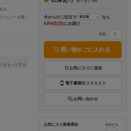
残りあと
3
個
楽天チケット
エンタメニュース
見る
推し楽
今から
のご注文で
なら
|
レビューを書く
8月9日(日)
にお届け
個数
買い物かごに入れる
ンをもっと見る
。
電子書籍化リクエスト
お問い合わせ
お気に入り新着通知
追加する