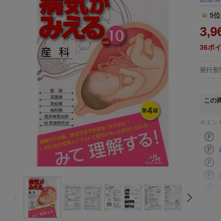
5位
3,9
36
ポ
発行形
この
※エン