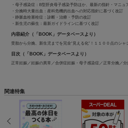
・母子感染症：B型肝炎母子感染予防ほか、最新の指針・マニュ
・分娩時大量出血：産科危機的出血への対応指針に基づく改訂
・静脈血栓塞栓症：診断・治療・予防の改訂
・新生児の蘇生：最新ガイドラインに基づく改訂
内容紹介（「BOOK」データベースより）
受胎から分娩、新生児までを完全“見える化”！１１００点のシ
目次（「BOOK」データベースより）
正常妊娠／妊娠の異常／合併症妊娠・母子感染症／正常分娩／分
関連特集