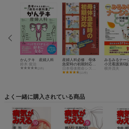
、病気を
かんテキ 産婦人科
産婦人科必修 母体
みるみるナー
鈴木 俊治
急変時の初期対応
小児看護第6版
第3版
日本母体救命システム普及協議会／京都産婦人科救急診療研究会
横井茂夫
(2件)
件)
(11件)
よく一緒に購入されている商品