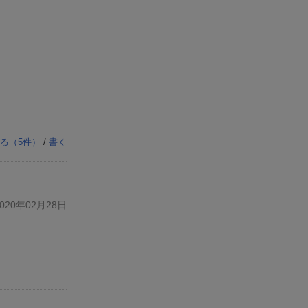
る（
5
件）
/
書く
20年02月28日