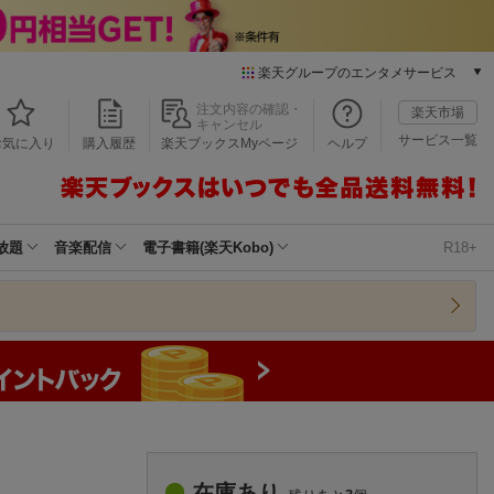
楽天グループのエンタメサービス
本/ゲーム/CD/DVD
注文内容の確認・
楽天市場
キャンセル
楽天ブックス
サービス一覧
お気に入り
購入履歴
楽天ブックスMyページ
ヘルプ
電子書籍
楽天Kobo
雑誌読み放題
楽天マガジン
放題
音楽配信
電子書籍(楽天Kobo)
R18+
音楽配信
楽天ミュージック
動画配信
楽天TV
動画配信ガイド
Rakuten PLAY
無料テレビ
Rチャンネル
チケット
在庫あり