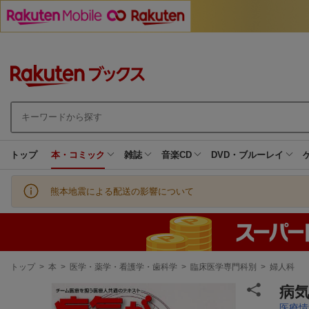
トップ
本・コミック
雑誌
音楽CD
DVD・ブルーレイ
熊本地震による配送の影響について
現
トップ
>
本
>
医学・薬学・看護学・歯科学
>
臨床医学専門科別
>
婦人科
在
地
病気
医療情