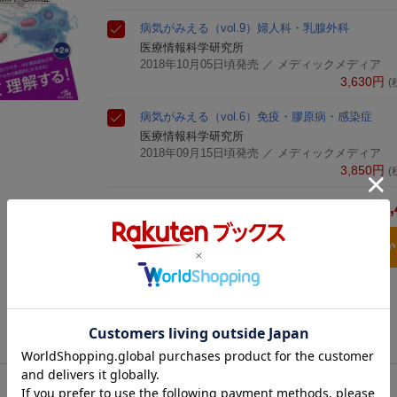
病気がみえる（vol.9）
婦人科・乳腺外科
医療情報科学研究所
2018年10月05日頃発売
／ メディックメディア
3,630
円
(
病気がみえる（vol.6）
免疫・膠原病・感染症
医療情報科学研究所
2018年09月15日頃発売
／ メディックメディア
3,850
円
(
11,
合計
3点とも買い物