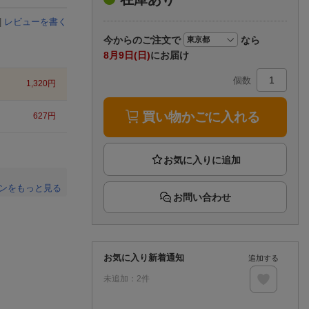
楽天チケット
エンタメニュース
|
レビューを書く
推し楽
今から
のご注文で
なら
8月9日(日)
にお届け
個数
1,320
円
買い物かごに入れる
627
円
ンをもっと見る
お問い合わせ
。
お気に入り新着通知
追加する
未追加：
2
件