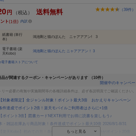
20
（
39
件）
送料無料
円
（税込）
イント
1倍
内訳
紙書籍
(単行
鴻池剛と猫のぽんた ニャアアアン! 3
本)
電子書籍
(楽
鴻池剛と猫のぽんた ニャアアアン！ 3
天Kobo)
bo電子書籍ストアについて
商品が関連するクーポン・キャンペーンがあります
（10件）
開催中のキャンペー
トリー必要の有無や実施期間等の各種詳細条件は、必ず各説明頁でご確認ください
【対象者限定】全ジャンル対象！ポイント最大3倍 おかえりキャンペーン
条件達成でポイント2倍！楽天モバイルご利用者はさらに+1倍
【ポイント3倍】図書カードNEXT利用でお得に読書を楽しもう♪
本・雑誌在庫あり商品対象！条件達成でポイント最大10倍 2026/8/1-8/31
【楽天Kobo】初めての方！条件達成で楽天ブックス購入分がポイント20倍