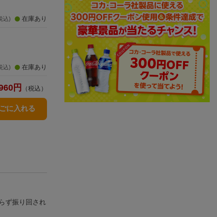
在庫あり
税込)
在庫あり
税込)
960
円
（税込）
かごに入れる
らず振り回され