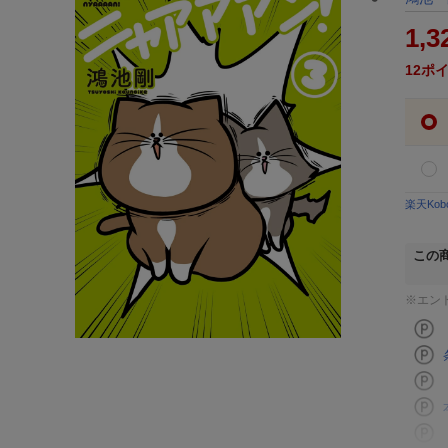
1,3
12
ポ
楽天Ko
この
※エン