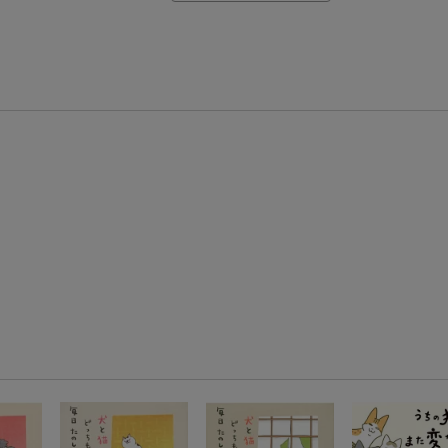
【楽天モバイルご利用者限定】条件達成で100万ポイント山分け！
【Rakuten Fashion×楽天ブックス】条件達成で10万ポイント山分け
【スタンプカード】楽天ポイントもらえる＆抽選で豪華景品が当たる！
エントリー＆3,000円以上購入で無料データSIM（3GB/月プラン）が当たる！
楽天モバイル紹介キャンペーンの拡散で300円OFFクーポン進呈
!