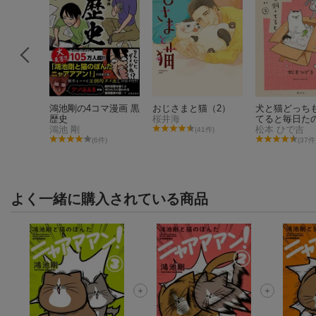
くるね
鴻池剛の4コマ漫画 黒
おじさまと猫（2）
犬と猫どっち
歴史
桜井海
てると毎日た
大和
鴻池 剛
（2）
松本 ひで吉
(41件)
件)
(6件)
(37件
よく一緒に購入されている商品