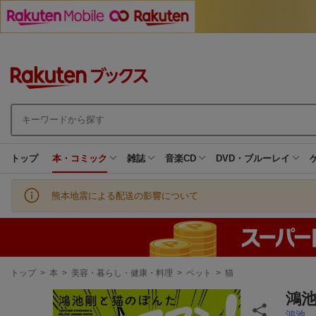
トップ
本・コミック
雑誌
音楽CD
DVD・ブルーレイ
熊本地震による配送の影響について
現
トップ
>
本
>
美容・暮らし・健康・料理
>
ペット
>
猫
在
地
鴻池
鴻池 