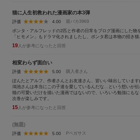
猫に人生初救われた漫画家の本3弾
親バカ3969
評価
4.00
ポンタ・アルフレッドの2匹と作者の日常をブログ漫画にした物
「ヒモメン」もドラマ化されましたし、ポンタ君は本物の招き猫
19
人が参考になったと回答
相変わらず面白い
購入者さん
評価
5.00
ぽんたとアルフ、作者さんとお友達さん、皆いい味出しています(
鴻池さんは本当にこの子達を愛しているんだな…という想いが伝
猫の可愛いだけを描いた漫画ではないので、いろいろ勉強にもな
次巻が楽しみです。
15
人が参考になったと回答
(無題)
Pペガサス
評価
5.00