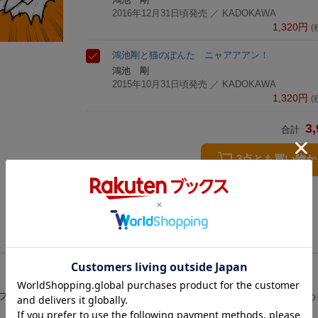
2016年12月31日頃発売
／ KADOKAWA
1,320
円
(
鴻池剛と猫のぽんた ニャアアアン！
鴻池 剛
2015年10月31日頃発売
／ KADOKAWA
1,320
円
(
3,
合計
3点とも買い物
フもすっかり慣れてきたけれど・・・！？自由きままな猫たちと相変わ