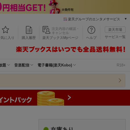
楽天グループのエンタメサービス
本/ゲーム/CD/DVD
注文内容の確認・
楽天市場
キャンセル
楽天ブックス
サービス一覧
お気に入り
購入履歴
楽天ブックスMyページ
ヘルプ
電子書籍
楽天Kobo
雑誌読み放題
楽天マガジン
放題
音楽配信
電子書籍(楽天Kobo)
R18+
音楽配信
楽天ミュージック
動画配信
楽天TV
動画配信ガイド
Rakuten PLAY
無料テレビ
Rチャンネル
チケット
在庫あり