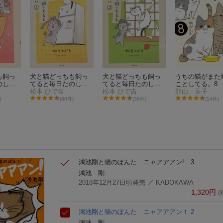
も飼っ
犬と猫どっちも飼っ
犬と猫どっちも飼っ
うちの猫がまた
のしい
てると毎日たのしい
てると毎日たのしい
ことしてる。8
（1）
松本 ひで吉
（3）
松本 ひで吉
卵山 玉子
)
(80件)
(36件)
(14件)
鴻池剛と猫のぽんた ニャアアアン! 3
鴻池 剛
2018年12月27日頃発売
／ KADOKAWA
1,320
円
(
鴻池剛と猫のぽんた ニャアアアン！ 2
鴻池 剛