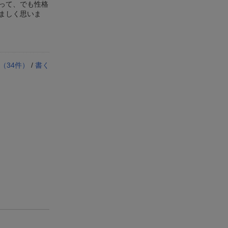
って、でも性格
ましく思いま
（
34
件）
/
書く