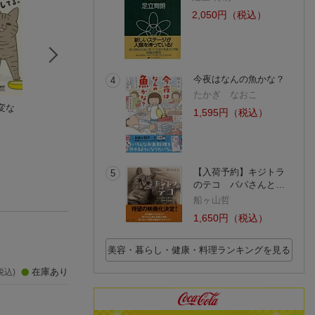
2,050円（税込）
今夜はなんの魚かな？
4
たかぎ なおこ
変な
野良猫ごんた、家猫
猫と私
うちの猫がまた変
1,595円（税込）
になる
椹野 道流
ことしてる。7
オイル富
卵山 玉子
(7件)
(14件)
(12件)
【入荷予約】キジトラ
5
のテコ パパさんと…
船ヶ山哲
1,650円（税込）
美容・暮らし・健康・料理ランキングを見る
在庫あり
税込)