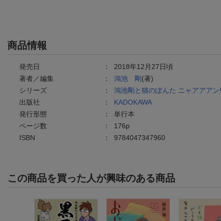
商品情報
発売日
：
2018年12月27日頃
著者／編集
：
鴻池 剛
(著)
シリーズ
：
鴻池剛と猫のぽんた ニャアアアン
出版社
：
KADOKAWA
発行形態
：
単行本
ページ数
：
176p
ISBN
：
9784047347960
この商品を買った人が興味のある商品