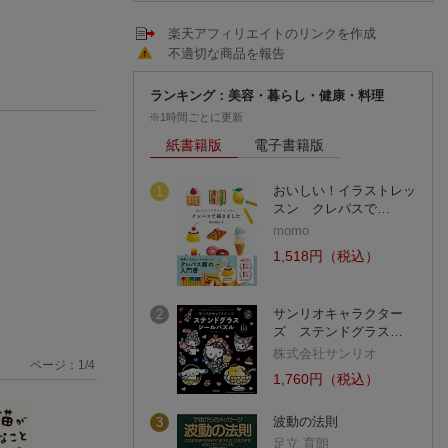
楽天アフィリエイトのリンクを作成
不適切な商品を報告
ランキング：美容・暮らし・健康・料理
※1時間ごとに更新
紙書籍版
電子書籍版
おいしい！イラストレッ
1
スン クレパスで…
momo
1,518円（税込）
サンリオキャラクター
2
ズ ステンドグラス…
株式会社サンリオ
ページ：
1
/
4
1,760円（税込）
波動の法則
3
足立 育朗