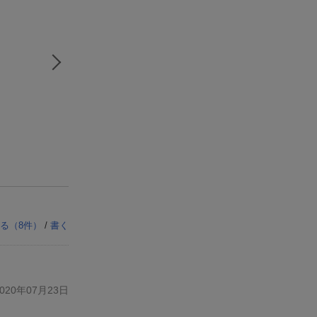
る（
8
件）
/
書く
20年07月23日