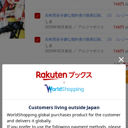
748
円
(
自称悪役令嬢な婚約者の観察記録。（2）
（レジー
しき
2019年08月発売
／ アルファポリス
748
円
(
自称悪役令嬢な婚約者の観察記録。（3）
（レジー
しき
2020年02月発売
／ アルファポリス
748
円
(
2,
合計
3点とも買い物