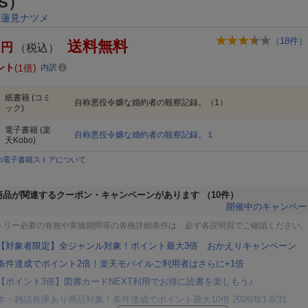
CS）
,
蓮見ナツメ
（
18
件）
送料無料
円
（税込）
ント
1倍
内訳
紙書籍
(コミ
自称悪役令嬢な婚約者の観察記録。（1）
ック)
電子書籍
(楽
自称悪役令嬢な婚約者の観察記録。１
天Kobo)
bo電子書籍ストアについて
商品が関連するクーポン・キャンペーンがあります
（10件）
開催中のキャンペー
トリー必要の有無や実施期間等の各種詳細条件は、必ず各説明頁でご確認ください
【対象者限定】全ジャンル対象！ポイント最大3倍 おかえりキャンペーン
条件達成でポイント2倍！楽天モバイルご利用者はさらに+1倍
【ポイント3倍】図書カードNEXT利用でお得に読書を楽しもう♪
本・雑誌在庫あり商品対象！条件達成でポイント最大10倍 2026/8/1-8/31