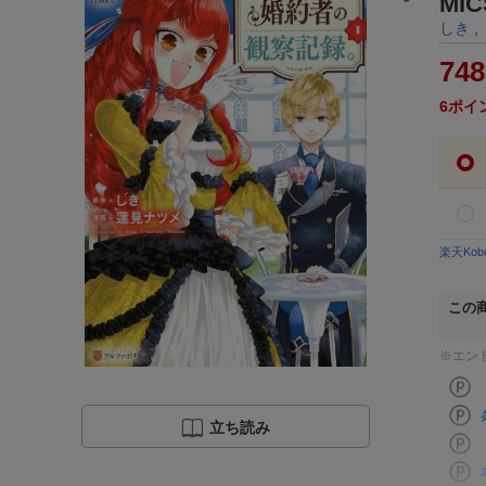
MI
しき
748
6
ポイ
楽天Ko
この
※エン
立ち読み