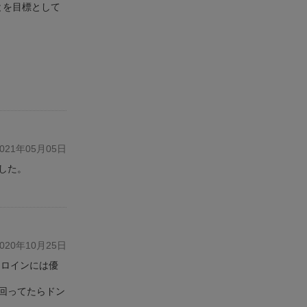
とを目標として
21年05月05日
した。
20年10月25日
ヒロインには優
回ってたらドン