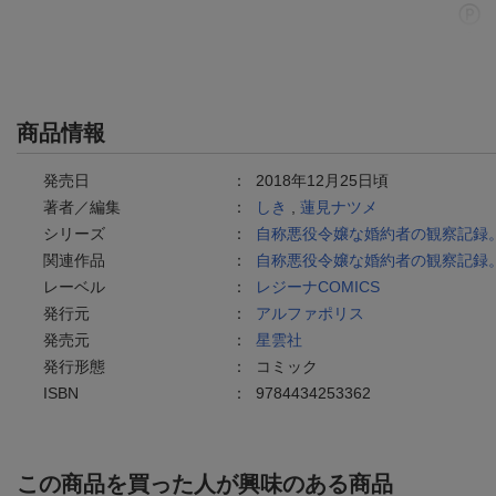
商品情報
発売日
：
2018年12月25日頃
著者／編集
：
しき
,
蓮見ナツメ
シリーズ
：
自称悪役令嬢な婚約者の観察記録
関連作品
：
自称悪役令嬢な婚約者の観察記録
レーベル
：
レジーナCOMICS
発行元
：
アルファポリス
発売元
：
星雲社
発行形態
：
コミック
ISBN
：
9784434253362
この商品を買った人が興味のある商品