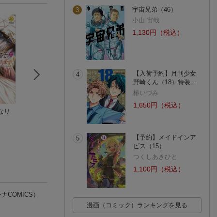
宇宙兄弟（46）
3
小山 宙哉
1,130円（税込）
【入荷予約】月刊少女
4
野崎くん（18）特装…
椿いづみ
1,650円（税込）
なり
今度は絶対に邪魔し
乙女ゲームの破滅フ
【楽天ブックス限
ませんっ！（3）
ラグしかない悪役令
先着特典】自称悪
空谷玲奈
嬢に転生してしまっ
ひだか なみ
令嬢な婚約者の観
富田美憂
た…6巻
記録。 Blu-ray B
(4件)
(11件)
【予約】メイドインア
5
【Blu-ray】(A5
ビス（15）
ファイングラフ)
つくしあきひと
1,100円（税込）
ナCOMICS）
漫画（コミック）ランキングを見る