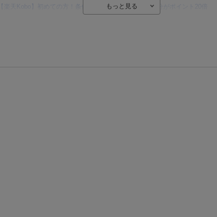
【楽天Kobo】初めての方！条件達成で楽天ブックス購入分がポイント20倍
【楽天モバイルご利用者限定】条件達成で100万ポイント山分け！
【Rakuten Fashion×楽天ブックス】条件達成で10万ポイント山分け
【スタンプカード】楽天ポイントもらえる＆抽選で豪華景品が当たる！
エントリー＆3,000円以上購入で無料データSIM（3GB/月プラン）が当たる！
楽天モバイル紹介キャンペーンの拡散で300円OFFクーポン進呈
。
。