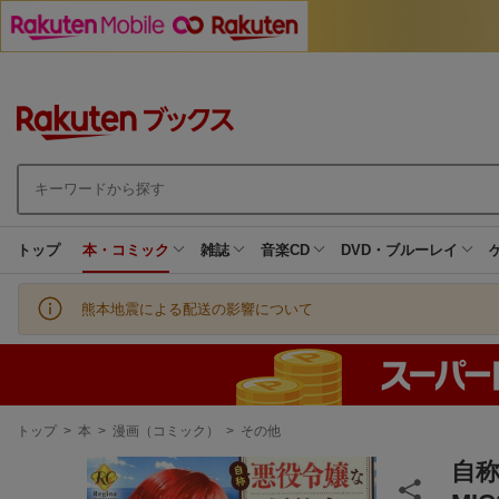
トップ
本・コミック
雑誌
音楽CD
DVD・ブルーレイ
熊本地震による配送の影響について
現
トップ
>
本
>
漫画（コミック）
>
その他
在
地
自称