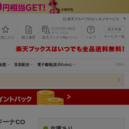
楽天グループのエンタメサービス
本/ゲーム/CD/DVD
注文内容の確認・
楽天市場
キャンセル
楽天ブックス
サービス一覧
お気に入り
購入履歴
楽天ブックスMyページ
ヘルプ
電子書籍
楽天Kobo
雑誌読み放題
楽天マガジン
放題
音楽配信
電子書籍(楽天Kobo)
R18+
音楽配信
楽天ミュージック
動画配信
楽天TV
動画配信ガイド
Rakuten PLAY
無料テレビ
Rチャンネル
ジーナCO
チケット
在庫あり