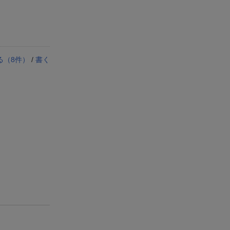
る（
8
件）
/
書く