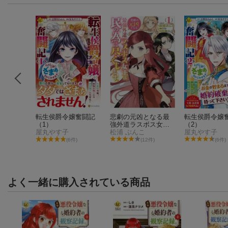
嬢奮闘記
転生侯爵令嬢奮闘記
悲劇の元凶となる最
転生侯爵令嬢
（1）
強外道ラスボス女王
（2）
屋丸やす子
は民の為に尽くしま
松浦 ぶんこ
屋丸やす子
す。 1巻
件)
(6件)
(12件)
(6件)
よく一緒に購入されている商品