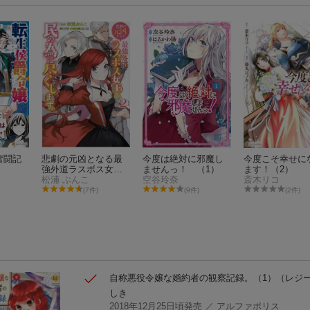
奮闘記
悲劇の元凶となる最
今度は絶対に邪魔し
今度こそ幸せに
強外道ラスボス女王
ませんっ！ （1）
ます！（2）
は民の為に尽くしま
松浦 ぶんこ
空谷玲奈
斎木リコ
す。 2巻
(7件)
(9件)
(2件)
自称悪役令嬢な婚約者の観察記録。（1）
（レジー
しき
2018年12月25日頃発売
／ アルファポリス