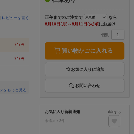
楽天チケット
エンタメニュース
推し楽
正午まで
のご注文で
なら
|
レビューを書く
8月10日(月)～8月11日(火)頃
にお届け
個数
748
円
買い物かごに入れる
748
円
お問い合わせ
ンをもっと見る
。
お気に入り新着通知
追加する
未追加：
3
件