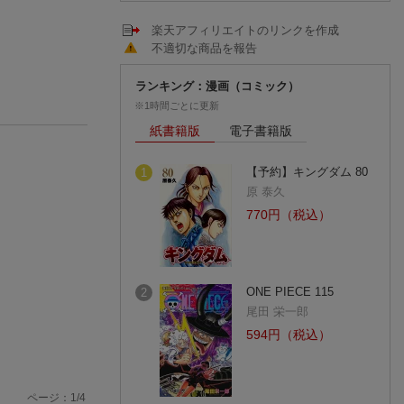
楽天アフィリエイトのリンクを作成
不適切な商品を報告
ランキング：漫画（コミック）
※1時間ごとに更新
紙書籍版
電子書籍版
【予約】キングダム 80
1
原 泰久
770円（税込）
ONE PIECE 115
2
尾田 栄一郎
594円（税込）
ページ：
1
/
4