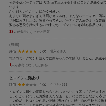
侯爵令嬢バーティアは､初対面で王太子セシルに自分が悪役令嬢
います。
が、何というか…とにかく可愛い。
あまりに頭がよすぎて退屈なセシルは、そんなバーティアに興味
学院に入学した後、突然やってきたバーティアの嵐のような告白
数ある悪役令嬢転生ものの中でも、ダントツのお勧め作品です。
13
人が参考になったと回答
(無題)
購入者さん
評価
5.00
電子コミックで少し読んで面白かったので購入しました。悪役令
1
人が参考になったと回答
ヒロインに難あり
うさち4311
評価
2.00
ヒロインは転生の事情をべらべらしゃべり、没落してみせますわ
しい）が、変わったお嬢さんだなぁ、と、にこにこしながら応じ
この作品、ヒロインが悪い意味で馬●です。転生前の年齢を加味す
引きですよ。子どもなら空想や夢のお話かな、で済みますけど。