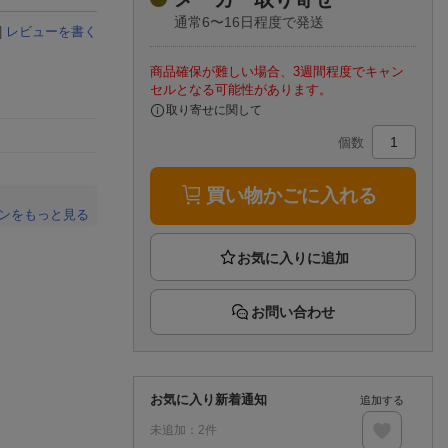
楽天チケット
通常6〜16日程度で発送
エンタメニュース
|
レビューを書く
推し楽
商品確保が難しい場合、3週間程度でキャン
セルとなる可能性があります。
取り寄せに関して
個数
買い物かごに入れる
ンをもっと見る
。
お問い合わせ
お気に入り新着通知
追加する
未追加：
2
件