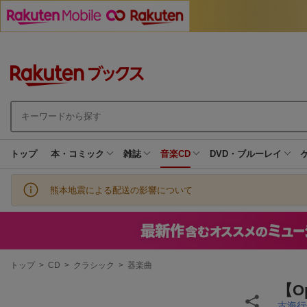
トップ
本・コミック
雑誌
音楽CD
DVD・ブルーレイ
熊本地震による配送の影響について
現
トップ
>
CD
>
クラシック
>
器楽曲
在
地
【O
古海行