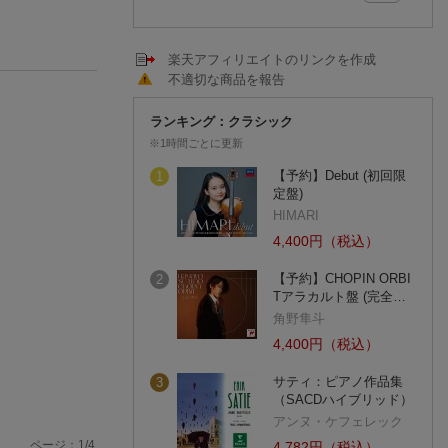
楽天アフィリエイトのリンクを作成
不適切な商品を報告
ランキング：クラシック
※1時間ごとに更新
【予約】Debut (初回限
1
定盤)
HIMARI
4,400円（税込）
【予約】CHOPIN ORBI
2
Tアラカルト盤 (完全…
角野隼斗
4,400円（税込）
サティ：ピアノ作品集
3
（SACDハイブリッド）
アンヌ・ケフェレック
ページ：
1
/
4
4,782円（税込）