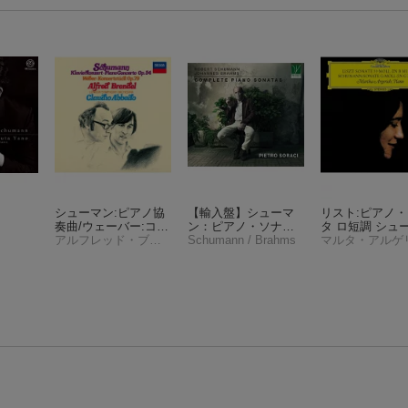
シューマン:ピアノ協
【輸入盤】シューマ
リスト:ピアノ
奏曲/ウェーバー:コン
ン：ピアノ・ソナタ
タ ロ短調 シュ
ツェルトシュテュッ
アルフレッド・ブレンデル
第1番、第2番、第3
Schumann / Brahms
ン:ピアノ・ソナ
ク
番、ブラームス：ピ
番
アノ・ソナタ第1番、
第2番、第3番 ピエ
トロ・ソラーチ（3C
D）