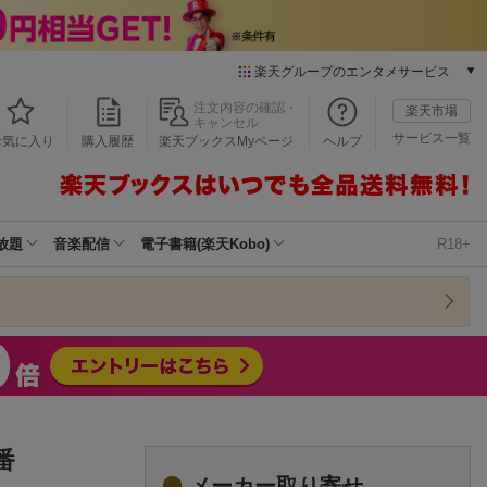
楽天グループのエンタメサービス
本/ゲーム/CD/DVD
注文内容の確認・
楽天市場
キャンセル
楽天ブックス
サービス一覧
お気に入り
購入履歴
楽天ブックスMyページ
ヘルプ
電子書籍
楽天Kobo
雑誌読み放題
楽天マガジン
放題
音楽配信
電子書籍(楽天Kobo)
R18+
音楽配信
楽天ミュージック
動画配信
楽天TV
動画配信ガイド
Rakuten PLAY
無料テレビ
Rチャンネル
番
チケット
メーカー取り寄せ