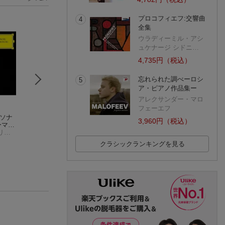
プロコフィエフ:交響曲
4
全集
ウラディーミル・アシ
ュケナージ シドニ…
4,735円（税込）
忘れられた調べーロシ
5
ア・ピアノ作品集ー
アレクサンダー・マロ
フェーエフ
・ソナ
ショパン:ピアノ・ソ
シューマン:ピアノ作
花の曲〜シューマ
3,960円（税込）
ーマ
ナタ第2番≪葬送行進
品集
ピアノ小品集
タ第2
マルタ・アルゲリッチ
曲付き≫・第3番 幻想
ヴラディーミル・アシュケナージ
スヴャトスラフ・リヒテル
ス
曲
クラシックランキングを見る