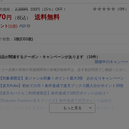
（
0
件）
売価格：
2,200円
330円（15％）OFF！
70
送料無料
円
（税込）
イント
1倍
内訳
ク枚数
：
1枚(CD1枚)
商品が関連するクーポン・キャンペーンがあります
（10件）
開催中のキャンペー
トリー必要の有無や実施期間等の各種詳細条件は、必ず各説明頁でご確認ください
【対象者限定】全ジャンル対象！ポイント最大3倍 おかえりキャンペーン
【楽天Kobo】初めての方！条件達成で楽天ブックス購入分がポイント20倍
【楽天モバイルご利用者限定】条件達成で100万ポイント山分け！
【Rakuten Fashion×楽天ブックス】条件達成で10万ポイント山分け
【スタンプカード】楽天ポイントもらえる＆抽選で豪華景品が当たる！
エントリー＆3,000円以上購入で無料データSIM（3GB/月プラン）が当たる！
楽天モバイル紹介キャンペーンの拡散で300円OFFクーポン進呈