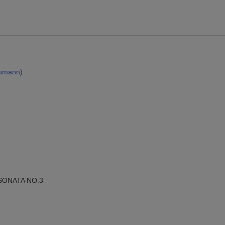
条件達成で楽天限定・宝塚歌劇 宙組貸切公演ペアチケットが当たる
エントリー＆条件達成で『鬼滅の刃』オリジナルきんちゃく袋が当たる！
【楽天24】日用品の楽天24と楽天ブックス買いまわりでクーポン★
umann)
SONATA NO.3