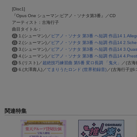
[Disc1]
『Opus One シューマン:ピアノ・ソナタ第3番』／CD
アーティスト：古海行子
曲目タイトル：
1.(シューマン)／
ピアノ・ソナタ 第3番 ヘ短調 作品14 1.Alleg
2.(シューマン)／
ピアノ・ソナタ 第3番 ヘ短調 作品14 2.Scher
3.(シューマン)／
ピアノ・ソナタ 第3番 ヘ短調 作品14 3.Quasi Varia
4.(シューマン)／
ピアノ・ソナタ 第3番 ヘ短調 作品14 4.Prestissi
5.(リスト)／
超絶技巧練習曲 第5番 変ロ長調 「鬼火」
／(古海行
6.(大澤壽人)／
てまりうたロンド (世界初録音)
／(古海行子)[6:3
関連特集