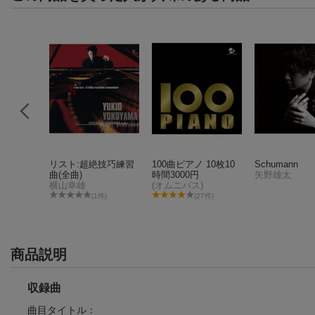
ピアノ五
リスト:超絶技巧練習
100曲ピアノ 10枚10
Schumann
アノ四重
曲(全曲)
時間3000円
矢野雄太
プレスラー、エマーソン弦楽四重奏団
横山幸雄
(オムニバス)
(1件)
(27件)
商品説明
収録曲
曲目タイトル：