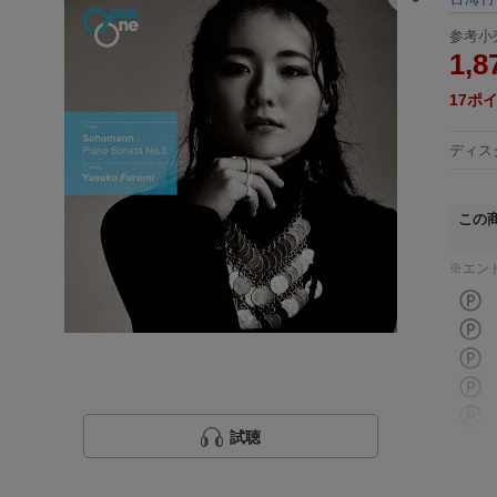
参考小
1,8
17
ポ
ディス
この
※エン
試聴