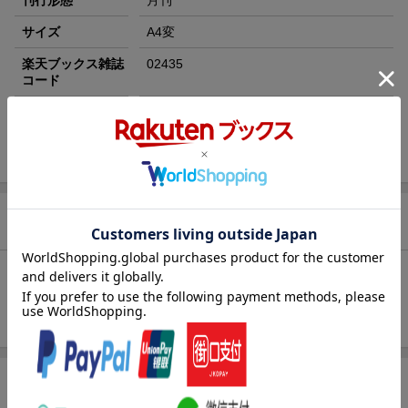
刊行形態
月刊
袋が当たる！
サイズ
A4変
楽天ブックス雑誌
02435
コード
JAN
4910024350295
バックナンバー
この雑誌の他の号を見る
商品説明
内容紹介
全てのエンスージャスト達へ
商品レビュー