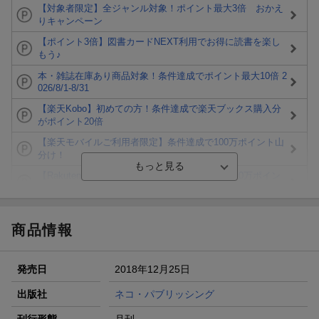
【対象者限定】全ジャンル対象！ポイント最大3倍 おかえ
りキャンペーン
【ポイント3倍】図書カードNEXT利用でお得に読書を楽し
もう♪
本・雑誌在庫あり商品対象！条件達成でポイント最大10倍 2
026/8/1-8/31
【楽天Kobo】初めての方！条件達成で楽天ブックス購入分
がポイント20倍
【楽天モバイルご利用者限定】条件達成で100万ポイント山
分け！
【Rakuten Fashion×楽天ブックス】条件達成で10万ポイン
ト山分け
【スタンプカード】楽天ポイントもらえる＆抽選で豪華景品
が当たる！
商品情報
楽天モバイル紹介キャンペーンの拡散で300円OFFクーポン
進呈
発売日
2018年12月25日
条件達成で楽天限定・宝塚歌劇 宙組貸切公演ペアチケット
が当たる
出版社
ネコ・パブリッシング
エントリー＆条件達成で『鬼滅の刃』オリジナルきんちゃく