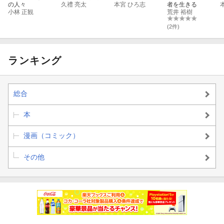
の人々
久禮 亮太
本宮 ひろ志
者を生きる
小林 正観
荒井 裕樹
(2件)
ランキング
総合
本
漫画（コミック）
その他