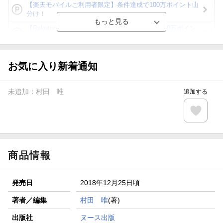
【楽天モバイルご利用者限定】条件達成で100万ポイント山
分け！
【Rakuten Fashion×楽天ブックス】条件達成で10万ポイン
ト山分け
【スタンプカード】楽天ポイントもらえる＆抽選で豪華景品
が当たる！
お気に入り新着通知
楽天モバイル紹介キャンペーンの拡散で300円OFFクーポン
進呈
未追加：
村田 唯
追加する
条件達成で楽天限定・宝塚歌劇 宙組貸切公演ペアチケット
が当たる
エントリー＆条件達成で『鬼滅の刃』オリジナルきんちゃく
袋が当たる！
商品情報
発売日
2018年12月25日頃
著者／編集
村田 唯
(著)
出版社
ヌース出版