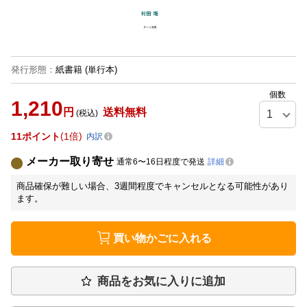
発行形態
：
紙書籍
(単行本)
個数
1,210
円
送料無料
(税込)
11
ポイント
1倍
内訳
メーカー取り寄せ
通常6〜16日程度で発送
詳細
商品確保が難しい場合、3週間程度でキャンセルとなる可能性があり
ます。
買い物かごに入れる
商品をお気に入りに追加