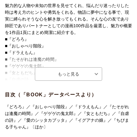
魅力的な人物や未知の世界を見せてくれ、悩んだり迷ったりした
時は考え方のヒントや勇気をくれる。物語に夢中になる事で、現
実に縛られそうな心を解き放ってもくれる。そんな心の友であり
師匠でありパートナーとしての漫画100作品を厳選し、魅力や概要
を1作品1頁にまとめ簡潔に紹介する。
■『どろろ』
■『おしゃべり階段』
■『ドラえもん』
■『たそがれは逢魔の時間』
■『ゲゲゲの鬼太郎』
■『女ともだち』
■『自虐の詩』
■『愛のシッタカブッタ』
■『イグアナの娘』
目次（「BOOK」データベースより）
■『ちびまる子ちゃん』
■『みんなで卒業をうたおう』
『どろろ』／『おしゃべり階段』／『ドラえもん』／『たそがれ
■『キャンディ キャンディ』
は逢魔の時間』／『ゲゲゲの鬼太郎』／『女ともだち』／『自虐
■『ガラスの仮面』
の詩』／『愛のシッタカブッタ』／『イグアナの娘』／『ちびま
■『脂肪と言う名の服を着て』
る子ちゃん』〔ほか〕
■『残酷な神が支配する』