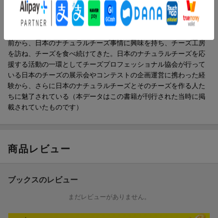
著者情報（「BOOK」データベースより）
●東北
弘前チーズ工房 カゼイフィーチョ・ダ・サスィーノ（青森県・弘
佐藤優子（サトウユウコ）
前市）
ＮＰＯ法人チーズプロフェッショナル協会常務理事。１５年ほど
●関東
前から、日本のナチュラルチーズ事情に興味を持ち、チーズ工房
那須高原今牧場 チーズ工房（栃木県・那須町）
を訪ね、チーズを食べ続けてきた。日本のナチュラルチーズを応
Vilmilk（群馬県・大泉町）
援する活動の一環としてチーズプロフェッショナル協会が行って
高秀牧場 チーズ工房（千葉県・いすみ市）
いる日本のチーズの展示会やコンテストの企画運営に携わった経
CHEESE STAND（東京都・渋谷区）
験から、さらに日本のナチュラルチーズとそのチーズを作る人た
●中部
ちに魅了されている（本データはこの書籍が刊行された当時に掲
Atelier de Fromage（長野県・東御市）
載されていたものです）
Bosqueso Cheese Lab.（長野県・佐久市）
H.I.F開田高原アイスクリーム工房（長野県・木曽町）
●中国
木次乳業（島根県・雲南市）
商品レビュー
三良坂フロマージュ（広島県・三次市）
●九州
Nakashima Farm（佐賀県・嬉野市）
ブックスのレビュー
ダイワファーム（宮崎県・小林市）
Let'sチーズテイスティング！
まだレビューがありません。
CHEESE INDEX