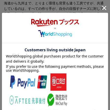
海道から九州まで、とりまく環境も背景も違う工房ですが、共通
しているのは、すべての作り手が、自分の目指すチーズに対して
真摯に向き合い、突き詰めていこうという姿勢が感じられ、作る
チーズにその人柄が表れていること。ミルクを生み出す動物、育
てる酪農家、ミルクの良さを存分に引き出すための努力を惜しま
ない作り手たち。そうした人と自然が作り出す、おいしい日本の
ナチュラルチーズの入門書です。
はじめに
日本のナチュラルチーズの基礎知識
内容紹介（「BOOK」データベースより）
チーズ＆チーズ工房案内
チーズのデータの見方
日本のナチュラルチーズの進化を感じさせる、２０の工房のスト
●北海道
ーリー。
ノースプレインファーム（北海道・興部町）
チーズ工房チカプ（北海道・根室市）
目次（「BOOK」データベースより）
鶴居村農畜産物加工施設 酪楽館（北海道・鶴居村）
共働学舎新得農場（北海道・新得町）
日本のナチュラルチーズの基礎知識／チーズ＆チーズ工房案内
十勝千年の森（ランラン・ファーム）（北海道・清水町）
（北海道／東北／関東／中部／中国／九州）／Ｌｅｔ’ｓチーズテ
ニセコチーズ工房（北海道・ニセコ町）
イスティング！
山田農場 チーズ工房（北海道・七飯町）
十勝品質事業協同組合（北海道・十勝）