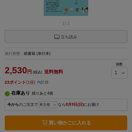
1
/
2
立ち読み
発行形態
：
紙書籍
(単行本)
個数
2,530
円
送料無料
(税込)
23
ポイント
1倍
内訳
在庫あり
残りあと
4
個
今から
のご注文で
なら
8月9日(日)
にお届け
買い物かごに入れる