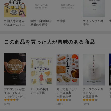
外国人患者さん
体性ー自律神経
生理学
エイジングの経
ウエルカム！な
反射の生理学
済学
医療者になるた
めの外来診療英
会話テキスト
この商品を買った人が興味のある商品
フロマジェが教
チーズの事典
知っておいしい
チーズのソムリ
える おいしい
チーズ王国
チーズ事典
エになる
チーズの新常識
ファビアン デグレ
本間るみ子
久保田敬子
(3件)
(3件)
(7件)