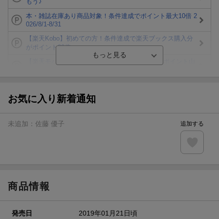
もう♪
本・雑誌在庫あり商品対象！条件達成でポイント最大10倍 2
026/8/1-8/31
【楽天Kobo】初めての方！条件達成で楽天ブックス購入分
がポイント20倍
【楽天モバイルご利用者限定】条件達成で100万ポイント山
分け！
【Rakuten Fashion×楽天ブックス】条件達成で10万ポイン
ト山分け
お気に入り新着通知
【スタンプカード】楽天ポイントもらえる＆抽選で豪華景品
が当たる！
未追加：
佐藤 優子
追加する
エントリー＆3,000円以上購入で無料データSIM（3GB/月プ
ラン）が当たる！
楽天モバイル紹介キャンペーンの拡散で300円OFFクーポン
進呈
商品情報
発売日
2019年01月21日頃