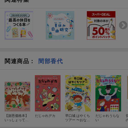
関連商品
：
間部香代
【謝恩価格本】
だじゃれデカ
早口城 はやくち
だじゃれうらな
いっしょって
ツアー 〜おなじ
い
いいね
みの 早口ことば