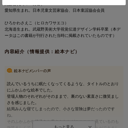
間部香代（マベカヨ）
愛知県生まれ。日本児童文芸家協会、日本童謡協会会員
ひろかわさえこ（ヒロカワサエコ）
北海道生まれ。武蔵野美術大学視覚伝達デザイン学科卒業（本デ
ータはこの書籍が刊行された当時に掲載されていたものです）
内容紹介（情報提供：絵本ナビ）
読んでいるうちに眠たくなってくるような、タイトルのとおり
にふかふかな絵本でした。
登場人物のそれぞれがそのままで、裏のない素直さに微笑まし
さを感じました。
結局みんな寝てしまったので、小さな冒険は夢だったのです
ね。
そのふかふかな様子をお母さんたちがニコニコと見ているのも
微笑ましくて、ふかふかな気持ちで読み終えることができまし