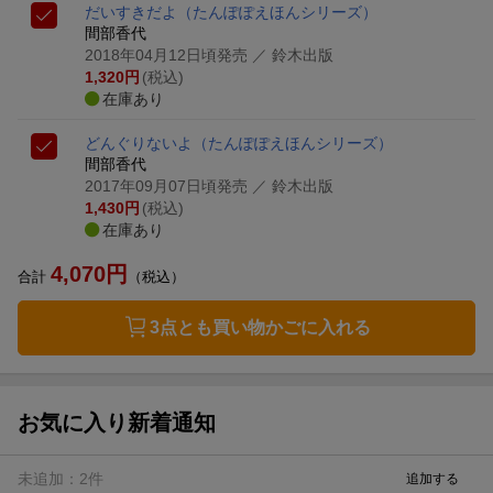
だいすきだよ
（たんぽぽえほんシリーズ）
間部香代
2018年04月12日頃発売
／ 鈴木出版
1,320
円
(税込)
在庫あり
どんぐりないよ
（たんぽぽえほんシリーズ）
間部香代
2017年09月07日頃発売
／ 鈴木出版
1,430
円
(税込)
在庫あり
4,070
円
合計
（税込）
3点とも買い物かごに入れる
お気に入り新着通知
未追加：
2
件
追加する