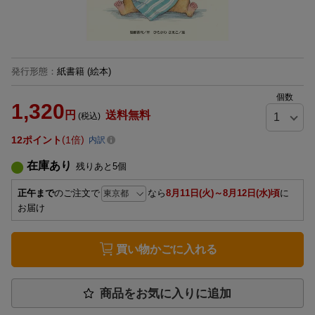
発行形態
：
紙書籍
(絵本)
個数
1,320
円
送料無料
(税込)
12
ポイント
1倍
内訳
在庫あり
残りあと
5
個
正午まで
のご注文で
なら
8月11日(火)～8月12日(水)頃
に
お届け
買い物かごに入れる
商品をお気に入りに追加