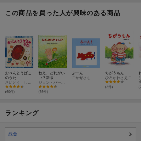
この商品を買った人が興味のある商品
おべんとうばこ
ねえ、どれがい
ぷーん！
ちがうもん
のうた
い？新版
こかぜさち
ひろかわさえこ
さいとう しのぶ
ジョン・バーニンガム
(3件)
(
(60件)
(66件)
ランキング
総合