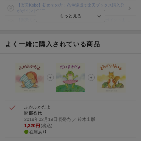
【楽天Kobo】初めての方！条件達成で楽天ブックス購入分
がポイント20倍
【楽天モバイルご利用者限定】条件達成で100万ポイント山
分け！
【Rakuten Fashion×楽天ブックス】条件達成で10万ポイン
ト山分け
よく一緒に購入されている商品
【スタンプカード】楽天ポイントもらえる＆抽選で豪華景品
が当たる！
エントリー＆3,000円以上購入で無料データSIM（3GB/月プ
ラン）が当たる！
楽天モバイル紹介キャンペーンの拡散で300円OFFクーポン
進呈
ふかふかだよ
間部香代
2019年02月19日頃発売
／ 鈴木出版
1,320
円
(税込)
在庫あり