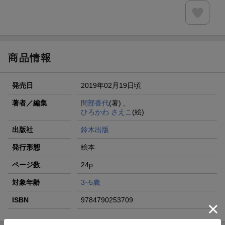
商品情報
発売日
2019年02月19日頃
著者／編集
間部香代
(著) ,
ひろかわ さえこ
(絵)
出版社
鈴木出版
発行形態
絵本
ページ数
24p
対象年齢
3~5歳
ISBN
9784790253709