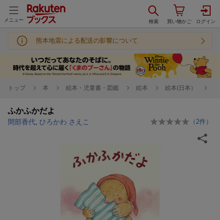
メニュー
熊本地震による配送の影響について
トップ
本
絵本・児童書・図鑑
絵本
絵本(日本）
ふかふかだよ
間部香代
,
ひろかわ さえこ
（
2
件）