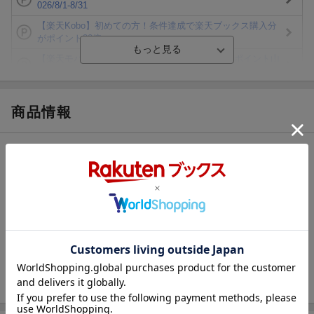
026/8/1-8/31
【楽天Kobo】初めての方！条件達成で楽天ブックス購入分
がポイント20倍
【楽天モバイルご利用者限定】条件達成で100万ポイント山
分け！
【Rakuten Fashion×楽天ブックス】条件達成で10万ポイン
ト山分け
商品情報
【スタンプカード】楽天ポイントもらえる＆抽選で豪華景品
が当たる！
発売日
2019年01月
エントリー＆3,000円以上購入で無料データSIM（3GB/月プ
ラン）が当たる！
レーベル
［バラエティ］
楽天モバイル紹介キャンペーンの拡散で300円OFFクーポン
発行元
開隆堂出版
進呈
発売元
開隆館出版販売
発行形態
カセット、ＣＤ等
ISBN
9784304051722