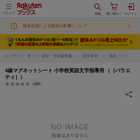
メニュー
熊本地震による配送の影響について
トップ
本
語学・学習参考書
語学学習
英語
4線マグネットシート 小学校英語文字指導用 （［バラエ
ティ］）
（
0
件）