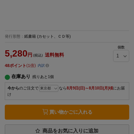
発行形態
：
紙書籍
(カセット、ＣＤ等)
個数
5,280
円
送料無料
(税込)
48
ポイント
1倍
内訳
在庫あり
残りあと
1
個
今から
のご注文で
なら
8月9日(日)～8月10日(月)頃
にお届
け
買い物かごに入れる
商品をお気に入りに追加