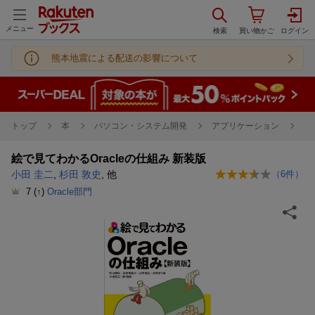
メニュー
熊本地震による配送の影響について
トップ
本
パソコン・システム開発
アプリケーション
Or
絵で見てわかるOracleの仕組み 新装版
小田 圭二
,
杉田 敦史
, 他
（
6
件）
7
(↑)
Oracle部門