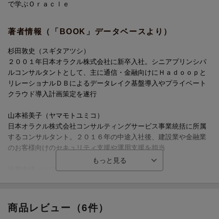
で学ぶＯｒａｃｌｅ
APPENDIX ユースケースで学ぶOracle
著者情報（「BOOK」データベースより）
杉田敦史（スギタアツシ）
２００１年日本オラクル株式会社に新卒入社。シニアプリンシパ
ルコンサルタントとして、主に通信・金融向けにＨａｄｏｏｐと
リレーショナルＤＢによるデータレイク基盤導入やプライベート
クラウド導入計画策定を遂行
山本裕美子（ヤマモトユミコ）
日本オラクル株式会社コンサルティングサービス事業統括に所属
するコンサルタント。２０１６年の中途入社後、建設業や金融業
のお客様向けのセキュリティ支援や運用支援を担当
辻井由佳（ツジイユカ）
日本オラクル株式会社コンサルティングサービス事業統括に所属
するコンサルタント。金融関係や電力関係の業界でＯｒａｃｌ
ｅ ＤＢ構築／設計支援を担当
商品レビュー（6件）