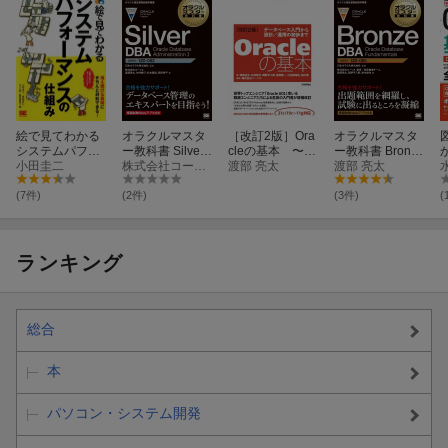
絵で見てわかる
オラクルマスタ
［改訂2版］Ora
オラクルマスタ
システムパフォ
ー教科書 Silver
cleの基本 〜デ
ー教科書 Bronze
か
ーマンスの仕組
小田圭二
DBA Oracle Dat
株式会社コーソル
ータベース入門
渡部 亮太
DBA Oracle Dat
渡部 亮太
み
abase Administr
から設計／運用
abase Fundame
ation I
の初歩まで
ntals
(7件)
(2件)
(3件)
(
ランキング
総合
本
パソコン・システム開発