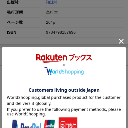
出版社
翔泳社
発行形態
単行本
ページ数
264p
ISBN
9784798157696
商品説明
内容紹介（JPROより）
2006年刊行後12年以上にわたるロングセラー『絵で見てわかるOr
acleの仕組み』の新装版です。コマンドや機能名などを暗記する
だけでは、Oracleデータベースの管理業務に関する実力は身につ
きません。本書では、Oracleデータベースのアーキチャクチャや
内部動作、基本動作について、ハードウェアやOSの動作と合わせ
てわかりやすく図解していきます。一見複雑に思えるアーキテク
チャや内部動作も、倉庫会社の仕組みなどに見立てて図解するこ