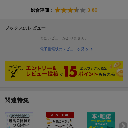
寺村涼（テラムラリョウ）
日本オラクル株式会社コンサルティングサービス事業統括に所属
3.80
総合評価：
するコンサルタント。新卒でオラクルに入社して、オラクル一筋
で業種問わず様々なプロジェクトを支援。最近はＯｒａｃｌｅ
Ｄａｔａ ＧｕａｒｄやＯｒａｃｌｅ ＧｏｌｄｅｎＧａｔｅと
ブックスのレビュー
いったＯｒａｃｌｅ Ｄａｔａｂａｓｅの可用性に関わるプロジ
まだレビューがありません。
ェクトを担当
電子書籍版のレビューを見る
小田圭二（オダケイジ）
日本オラクル株式会社コンサルティングサービス事業統活に所属
するディレクター（本データはこの書籍が刊行された当時に掲載
されていたものです）
関連特集