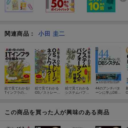
関連商品
：
小田 圭二
絵で見てわかるI
絵で見てわかる
絵で見てわかる
44のアンチパタ
Tインフラの仕
OS／ストレージ
システムパフォ
ーンに学ぶDBシ
組み 新装版
／ネットワーク
ーマンスの仕組
ステム
新装版
み
この商品を買った人が興味のある商品