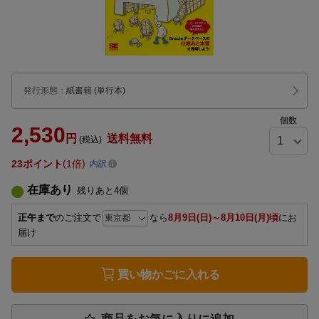
発行形態
：
紙書籍
(単行本)
個数
2,530
円
送料無料
(税込)
23
ポイント
1倍
内訳
在庫あり
残りあと
4
個
正午まで
のご注文で
なら
8月9日(日)～8月10日(月)頃
にお
届け
買い物かごに入れる