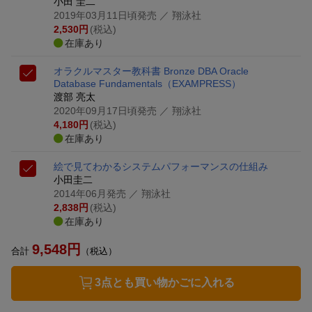
小田 圭二
2019年03月11日頃発売
／ 翔泳社
2,530
円
(税込)
在庫あり
オラクルマスター教科書 Bronze DBA Oracle
Database Fundamentals
（EXAMPRESS）
渡部 亮太
2020年09月17日頃発売
／ 翔泳社
4,180
円
(税込)
在庫あり
絵で見てわかるシステムパフォーマンスの仕組み
小田圭二
2014年06月発売
／ 翔泳社
2,838
円
(税込)
在庫あり
9,548
円
合計
（税込）
3点とも買い物かごに入れる