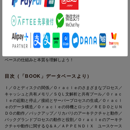
とで、頭の中でイメージしながら理解できます。
新装版では、内容のモダン化を図っているほか、コラムやコラム
やAPPENDIX（コマンドによる基本的なOracle操作を解説）を新
設。日常のOracle運用／管理業務に役立つだけでなく、応用力の
あるエンジニアになるための知識が身につく一冊です。
内容紹介（「BOOK」データベースより）
■章構成
アーキテクチャ、内部構成、基本原理など、Ｏｒａｃｌｅデータ
第1章 I/Oとディスクの関係
ベースの仕組みと本質を理解しよう！
第2章 Oracleのさまざまなプロセス
第3章 キャッシュと共有メモリ
目次（「BOOK」データベースより）
第4章 SQL文解析と共有プール
第5章 Oracleの起動と停止
Ｉ／Ｏとディスクの関係／Ｏｒａｃｌｅのさまざまなプロセス／
第6章 接続とサーバープロセスの生成
キャッシュと共有メモリ／ＳＱＬ文解析と共有プール／Ｏｒａｃ
第7章 Oracleのデータ構造
ｌｅの起動と停止／接続とサーバープロセスの生成／Ｏｒａｃｌ
第8章 Oracleの待機とロック
ｅのデータ構造／Ｏｒａｃｌｅの待機とロック／ＲＥＤＯとＵＮ
第9章 REDOとUNDOの動作
ＤＯの動作／バックアップ／リカバリのアーキテクチャと動作／
第10章 バックアップ／リカバリのアーキテクチャと動作
バックグランドプロセスの動作と役割／Ｏｒａｃｌｅのアーキテ
第11章 バックグラウンドプロセスの動作と役割
クチャや動作に関するＱ＆Ａ／ＡＰＰＥＮＤＩＸ ユースケース
第12章 Oracleのアーキテクチャや動作に関するQ＆A