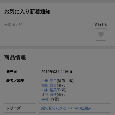
お気に入り新着通知
未追加：
6
件
追加する
商品情報
発売日
2019年03月11日頃
著者／編集
小田 圭二
(監修・著) ,
杉田 敦史
(著) ,
山本 裕美子
(著) ,
辻井 由佳
(著) ,
寺村 涼
(著)
シリーズ
絵で見てわかるOracleの仕組み