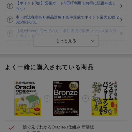
【ポイント3倍】図書カードNEXT利用でお得に読書を楽し
もう♪
本・雑誌在庫あり商品対象！条件達成でポイント最大10倍 2
026/8/1-8/31
【楽天Kobo】初めての方！条件達成で楽天ブックス購入分
がポイント20倍
【楽天モバイルご利用者限定】条件達成で100万ポイント山
分け！
【Rakuten Fashion×楽天ブックス】条件達成で10万ポイン
ト山分け
よく一緒に購入されている商品
【スタンプカード】楽天ポイントもらえる＆抽選で豪華景品
が当たる！
エントリー＆3,000円以上購入で無料データSIM（3GB/月プ
ラン）が当たる！
楽天モバイル紹介キャンペーンの拡散で300円OFFクーポン
進呈
絵で見てわかるOracleの仕組み 新装版