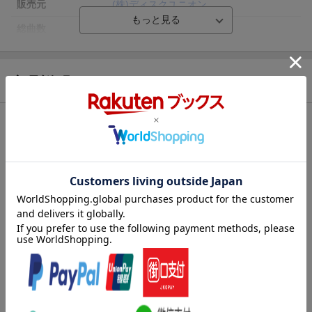
販売元
(株)ディスクユニオン
総曲数
9(アルバム)
収録時間
40分31秒
品番
CMRS-27
商品説明
洋題
OVERSEAS
収録曲
曲目タイトル：
[Disc1]
『オーヴァーシーズ』／CD
アーティスト：トミー・フラナガン・トリオ／トミー・フラナガ
ン／ウィルバー・リトル ほか
曲目タイトル：
1.
リラクシン・アット・カマリロ (mono)
[3:19]
2.
チェルシー・ブリッジ (テイク3) (mono)
[3:43]
3.
エクリプソ (mono)
[6:17]
4.
ビーツ・アップ (mono)
[4:20]