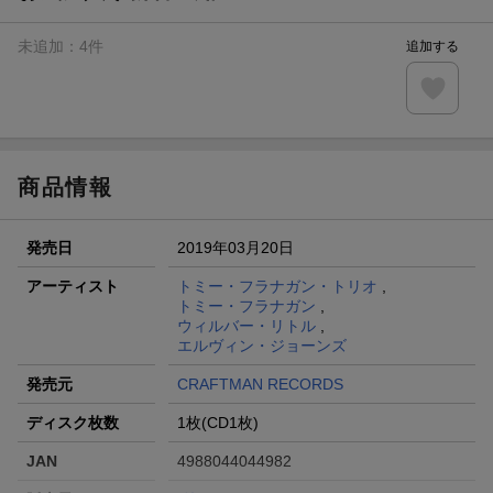
条件達成で楽天限定・宝塚歌劇 宙組貸切公演ペアチケット
が当たる
未追加：
4
件
追加する
エントリー＆条件達成で『鬼滅の刃』オリジナルきんちゃく
袋が当たる！
【楽天24】日用品の楽天24と楽天ブックス買いまわりでク
ーポン★
商品情報
発売日
2019年03月20日
アーティスト
トミー・フラナガン・トリオ
,
トミー・フラナガン
,
ウィルバー・リトル
,
エルヴィン・ジョーンズ
発売元
CRAFTMAN RECORDS
ディスク枚数
1枚(CD1枚)
JAN
4988044044982