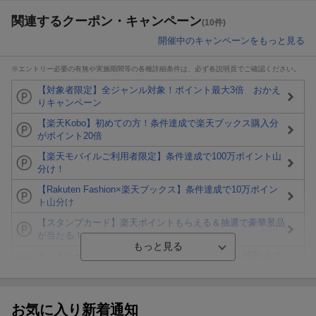
関連するクーポン・キャンペーン
(10件)
開催中のキャンペーンをもっと見る
※エントリー必要の有無や実施期間等の各種詳細条件は、必ず各説明頁でご確認ください。
【対象者限定】全ジャンル対象！ポイント最大3倍 おかえ
りキャンペーン
【楽天Kobo】初めての方！条件達成で楽天ブックス購入分
がポイント20倍
【楽天モバイルご利用者限定】条件達成で100万ポイント山
分け！
【Rakuten Fashion×楽天ブックス】条件達成で10万ポイン
ト山分け
【スタンプカード】楽天ポイントもらえる＆抽選で豪華景品
が当たる！
エントリー＆3,000円以上購入で無料データSIM（3GB/月プ
ラン）が当たる！
楽天モバイル紹介キャンペーンの拡散で300円OFFクーポン
進呈
お気に入り新着通知