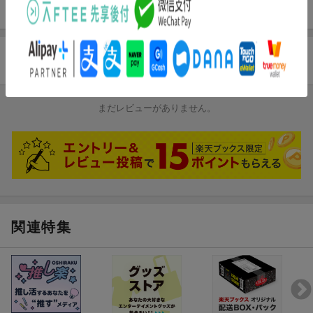
5.
スコール・ブラザース (mono)
[2:32]
6.
リトル・ロック (mono)
[7:03]
7.
ヴェルダンディ (テイク1) (mono)
[2:12]
8.
ダラーナ (テイク3) (mono)
[4:38]
商品レビュー
9.
ウィロー・ウィープ・フォー・ミー (テイク2) (mono)
[6:21]
まだレビューがありません。
試聴のしかた
関連特集