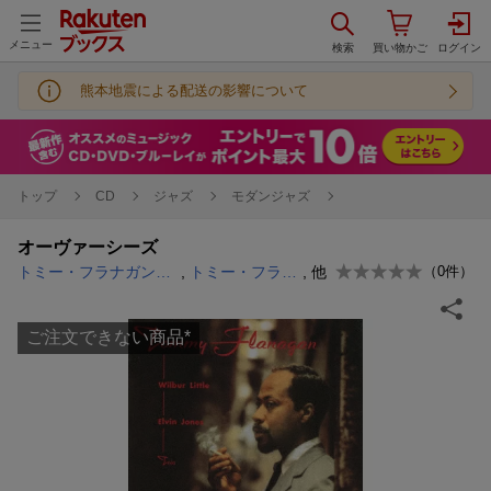
メニュー
熊本地震による配送の影響について
トップ
CD
ジャズ
モダンジャズ
オーヴァーシーズ
トミー・フラナガン・トリオ
,
トミー・フラナガン
, 他
（
0
件）
ご注文できない商品
*