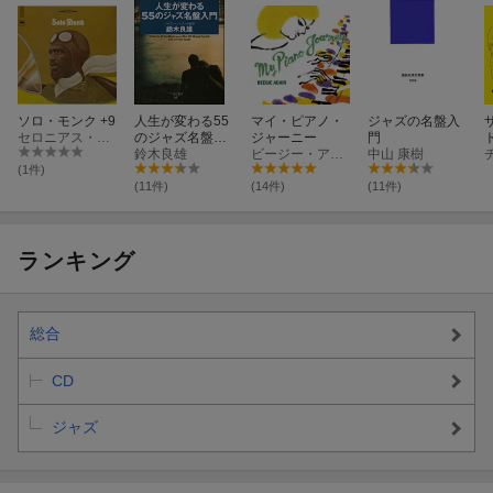
ソロ・モンク +9
人生が変わる55
マイ・ピアノ・
ジャズの名盤入
セロニアス・モンク
のジャズ名盤入
ジャーニー
門
門
鈴木良雄
ビージー・アデール
中山 康樹
(1件)
(11件)
(14件)
(11件)
ランキング
総合
CD
ジャズ