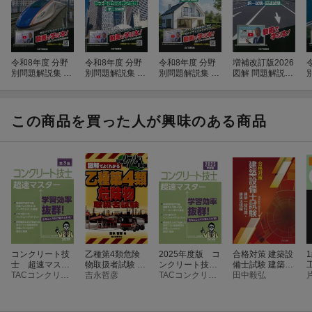
令和8年度 分野
令和8年度 分野
令和8年度 分野
増補改訂版2026
別問題解説集 1
別問題解説集 1
別問題解説集 2
図解 問題解説集
級電気工事施工
級建築施工管理
級建築施工管理
舗装診断士資格
管理技術検定試
技術検定試験 第
技術検定試験 第
試験 択一試験・
験 第二次検定
二次検定
二次検定
記述試験
この商品を買った人が興味のある商品
コンクリート技
乙種第4類危険
2025年度版 コ
合格対策 建築設
士 超速マスタ
物取扱者試験 平
ンクリート技士
備士試験 建築一
ー 第3版
TACコンクリート技士研究会
成27-28年版
吉永哲彦
超速マスター
TACコンクリート技士研究会
般知識・建築法
田中毅弘
規編