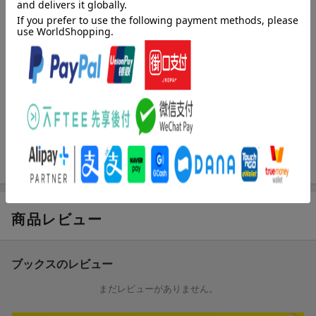
模試）第二巻／施工経験記述添削講座（読者限定の有料通信講
座））
著者情報（「BOOK」データベースより）
森野安信（モリノヤスノブ）
１９６３年京都大学卒業。１９６５年東京都入職。１９９１年建
設省中央建設業審議会専門委員。１９９８年東京都退職。１９９
９年ゲット研究所所長（本データはこの書籍が刊行された当時に
掲載されていたものです）
商品レビュー
ブックスのレビュー
まだレビューがありません。