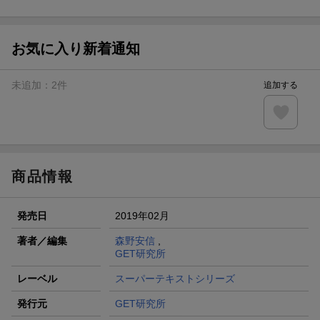
ト山分け
【スタンプカード】楽天ポイントもらえる＆抽選で豪華景品
が当たる！
お気に入り新着通知
楽天モバイル紹介キャンペーンの拡散で300円OFFクーポン
進呈
未追加：
2
件
追加する
条件達成で楽天限定・宝塚歌劇 宙組貸切公演ペアチケット
が当たる
エントリー＆条件達成で『鬼滅の刃』オリジナルきんちゃく
袋が当たる！
商品情報
発売日
2019年02月
著者／編集
森野安信
,
GET研究所
レーベル
スーパーテキストシリーズ
発行元
GET研究所