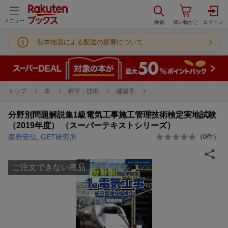
メニュー
熊本地震による配送の影響について
トップ
本
科学・技術
建築学
分野別問題解説集1級電気工事施工管理技術検定実地試験
（2019年度） （スーパーテキストシリーズ）
森野安信
,
GET研究所
（
0
件）
ご注文できない商品