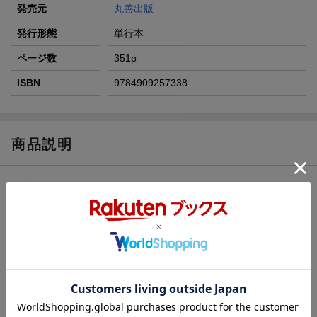
発売元
丸善出版
発行形態
単行本
ページ数
351p
ISBN
9784909257338
商品説明
内容紹介（「BOOK」データベースより）
４日間で攻略。動画で学ぶ本！過去１０年間全問集録。
目次（「BOOK」データベースより）
本編（施工経験記述／施工管理（品質・安全）／施工管理（ネッ
トワーク計算）／電気工事用語記述／電気法規）／攻略編（２０
１９年度虎の巻（精選模試）第一巻／２０１９年度虎の巻（精選