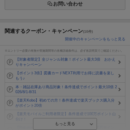
お問い合わせ
関連するクーポン・キャンペーン
(10件)
開催中のキャンペーンをもっと見る
※エントリー必要の有無や実施期間等の各種詳細条件は、必ず各説明頁でご確認ください。
【対象者限定】全ジャンル対象！ポイント最大3倍 おかえ
りキャンペーン
【ポイント3倍】図書カードNEXT利用でお得に読書を楽し
もう♪
本・雑誌在庫あり商品対象！条件達成でポイント最大10倍 2
026/8/1-8/31
【楽天Kobo】初めての方！条件達成で楽天ブックス購入分
がポイント20倍
【楽天モバイルご利用者限定】条件達成で100万ポイント山
分け！
【Rakuten Fashion×楽天ブックス】条件達成で10万ポイン