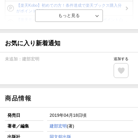
【楽天Kobo】初めての方！条件達成で楽天ブックス購入分
がポイント20倍
【楽天モバイルご利用者限定】条件達成で100万ポイント山
分け！
【Rakuten Fashion×楽天ブックス】条件達成で10万ポイン
ト山分け
お気に入り新着通知
【スタンプカード】楽天ポイントもらえる＆抽選で豪華景品
が当たる！
未追加：
建部宏明
追加する
エントリー＆3,000円以上購入で無料データSIM（3GB/月プ
ラン）が当たる！
楽天モバイル紹介キャンペーンの拡散で300円OFFクーポン
進呈
商品情報
発売日
2019年04月18日頃
著者／編集
建部宏明
(著)
出版社
同文舘出版