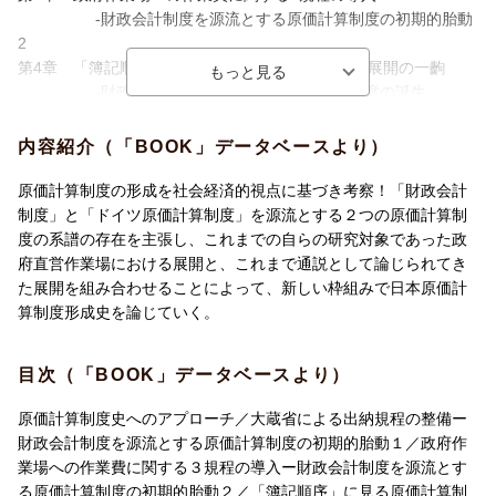
-財政会計制度を源流とする原価計算制度の初期的胎動
2
第4章 「簿記順序」に見る原価計算制度の初期的展開の一齣
-財政会計制度を源流とする原価計算制度の誕生
第5章 海軍工廠における原価計算制度の進展
-財政会計制度を源流とする原価計算制度の成長(海軍工
内容紹介（「BOOK」データベースより）
廠のケース)
第6章 鉄道工場における原価計算制度の進展
原価計算制度の形成を社会経済的視点に基づき考察！「財政会計
-財政会計制度を源流とする原価計算制度の成長(鉄道工
制度」と「ドイツ原価計算制度」を源流とする２つの原価計算制
場のケース)
度の系譜の存在を主張し、これまでの自らの研究対象であった政
第7章 海軍側からの国家総動員体制における原価計算制度の構築
府直営作業場における展開と、これまで通説として論じられてき
-財政会計制度を源流とする原価計算制度の成熟
た展開を組み合わせることによって、新しい枠組みで日本原価計
第8章 産業合理化運動とドイツ原価計算制度の移植
算制度形成史を論じていく。
-ドイツ原価計算制度を源流とする原価計算制度の誕
生・成長と成長
目次（「BOOK」データベースより）
第9章 陸軍側からの国家総動員体制における原価計算制度の構築
-ドイツ原価計算制度を源流とする原価計算制度の成熟
原価計算制度史へのアプローチ／大蔵省による出納規程の整備ー
第10章 概念フレームワークとしての「製造工業原価計算要綱」
財政会計制度を源流とする原価計算制度の初期的胎動１／政府作
-わが国統一原価計算制度の形成
業場への作業費に関する３規程の導入ー財政会計制度を源流とす
第11章 「原価計算基準」の制定と新たなる原価計算制度の形成
る原価計算制度の初期的胎動２／「簿記順序」に見る原価計算制