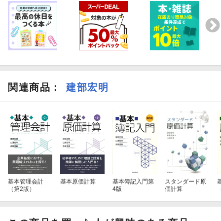
関連商品
：
建部宏明
基本管理会計
基本原価計算
基本簿記入門第
スタンダード原
（第2版）
4版
価計算