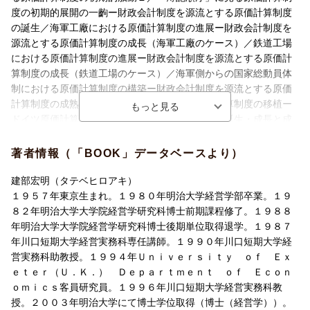
第12章 結論：わが国原価計算制度の形成過程
度の初期的展開の一齣ー財政会計制度を源流とする原価計算制度
の誕生／海軍工廠における原価計算制度の進展ー財政会計制度を
源流とする原価計算制度の成長（海軍工廠のケース）／鉄道工場
における原価計算制度の進展ー財政会計制度を源流とする原価計
算制度の成長（鉄道工場のケース）／海軍側からの国家総動員体
制における原価計算制度の構築ー財政会計制度を源流とする原価
計算制度の成熟／産業合理化運動とドイツ原価計算制度の移植ー
ドイツ原価計算制度を源流とする原価計算制度の誕生・成長と成
長／陸軍側からの国家総動員体制における原価計算制度の構築ー
ドイツ原価計算制度を源流とする原価計算制度の成熟／概念フレ
著者情報（「BOOK」データベースより）
ームワークとしての「製造工業原価計算要綱」-わが国統一原価計
算制度の形成／「原価計算基準」の制定と新たなる原価計算制度
建部宏明（タテベヒロアキ）
の形成／結論：わが国原価計算制度の形成過程
１９５７年東京生まれ。１９８０年明治大学経営学部卒業。１９
８２年明治大学大学院経営学研究科博士前期課程修了。１９８８
年明治大学大学院経営学研究科博士後期単位取得退学。１９８７
年川口短期大学経営実務科専任講師。１９９０年川口短期大学経
営実務科助教授。１９９４年Ｕｎｉｖｅｒｓｉｔｙ ｏｆ Ｅｘ
ｅｔｅｒ（Ｕ．Ｋ．） Ｄｅｐａｒｔｍｅｎｔ ｏｆ Ｅｃｏｎ
ｏｍｉｃｓ客員研究員。１９９６年川口短期大学経営実務科教
授。２００３年明治大学にて博士学位取得（博士（経営学））。