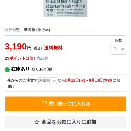
発行形態
：
紙書籍
(単行本)
個数
3,190
円
送料無料
(税込)
29
ポイント
1倍
内訳
在庫あり
残りあと
3
個
今から
のご注文で
なら
8月11日(火)～8月13日(木)頃
にお
届け
買い物かごに入れる
商品をお気に入りに追加