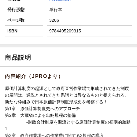
発行形態
単行本
ページ数
320p
ISBN
9784495209315
商品説明
内容紹介（JPROより）
原価計算制度の起源として政府直営作業場で形成されてきた制度
の展開は、通説とされてきた系譜とは異なるものと捉えられる。
新たな枠組みで日本原価計算制度形成史を考察する！
第1章 原価計算制度史へのアプローチ
第2章 大蔵省による出納規程の整備
-財政会計制度を源流とする原価計算制度の初期的胎動
1
第3章 政府作業場への作業費に関する3規程の導入