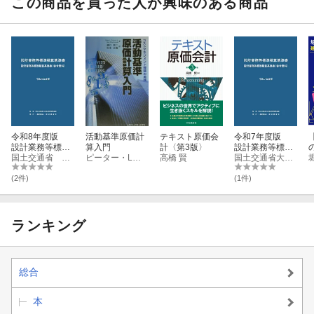
この商品を買った人が興味のある商品
令和8年度版
活動基準原価計
テキスト原価会
令和7年度版
設計業務等標準
算入門
計〈第3版〉
設計業務等標準
積算基準書
国土交通省 大臣官房技術調査課
ピーター・L．グリーコ
高橋 賢
積算基準書
国土交通省大臣官房技術調査課
(2件)
(1件)
ランキング
総合
本