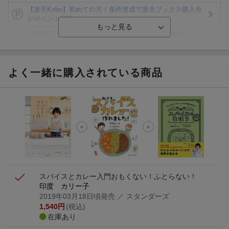
【楽天Kobo】初めての方！条件達成で楽天ブックス購入分
がポイント20倍
【楽天モバイルご利用者限定】条件達成で100万ポイント山
分け！
【Rakuten Fashion×楽天ブックス】条件達成で10万ポイン
ト山分け
よく一緒に購入されている商品
【スタンプカード】楽天ポイントもらえる＆抽選で豪華景品
が当たる！
エントリー＆3,000円以上購入で無料データSIM（3GB/月プ
ラン）が当たる！
楽天モバイル紹介キャンペーンの拡散で300円OFFクーポン
進呈
スパイスとカレー入門
おもくない！ふとらない！
印度 カリー子
2019年03月18日頃発売
／ スタンダーズ
1,540
円
(税込)
在庫あり