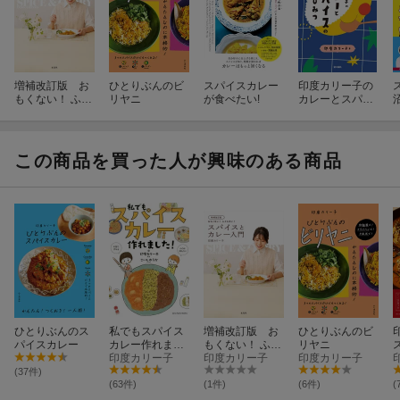
増補改訂版 お
ひとりぶんのビ
スパイスカレー
印度カリー子の
もくない！ ふと
リヤニ
が食べたい!
カレーとスパイ
らない！ スパイ
スのひみつ
スとカレー入門
この商品を買った人が興味のある商品
ひとりぶんのス
私でもスパイス
増補改訂版 お
ひとりぶんのビ
パイスカレー
カレー作れまし
もくない！ ふと
リヤニ
た！
印度カリー子
らない！ スパイ
印度カリー子
印度カリー子
スとカレー入門
(37件)
(63件)
(1件)
(6件)
(