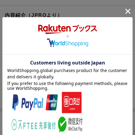
内容紹介（JPROより）
テレビ、ラジオ、雑誌、ネットで話題沸騰!
現役女子大生カレー研究家が教える
大さじいっぱいの油だけで作れる
かんたん、ヘルシーなレシピ59
「スパイスさえあれば、だれでも簡単にカレーは作れる! 」
都内の大学に通いながら、自身のブログで連日カレーレシピを公
開、
自らネットショップ「印度カリー子のスパイスショップ」も運営
する、
各メディアで大人気のカレー研究家・印度カリー子、初のレシピ
集!
油をなるべく使わない独特のスタイルから、
コリアンダー、クミン、ターメリックの3つのスパイスをメイン
商品レビュー（13件）
に、
「オイル少なめの肉のカレー」「体に優しい魚介のカレー」