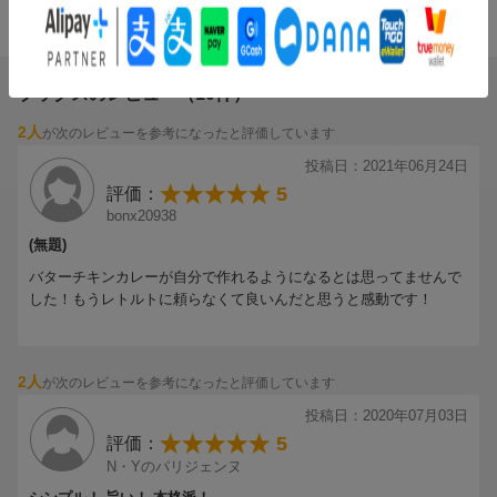
「美容・健康に効く野菜のカレー」「スパイスで作れるサイドメ
4.54
総合評価：
ニュー&デザート」のレシピを、
詳細な手順ときれいな写真でたっぷりとご紹介。
ブックスのレビュー（10件）
「東京カリ~番長」水野仁輔氏との特別対談や、
2人
が次のレビューを参考になったと評価しています
「カレーで美人になれる?」などのとっておきコラムも満載、
スパイスやカレー初心者でも楽しめる一冊です。
投稿日：2021年06月24日
5
評価：
bonx20938
(無題)
バターチキンカレーが自分で作れるようになるとは思ってませんで
した！もうレトルトに頼らなくて良いんだと思うと感動です！
2人
が次のレビューを参考になったと評価しています
投稿日：2020年07月03日
5
評価：
N・Yのパリジェンヌ