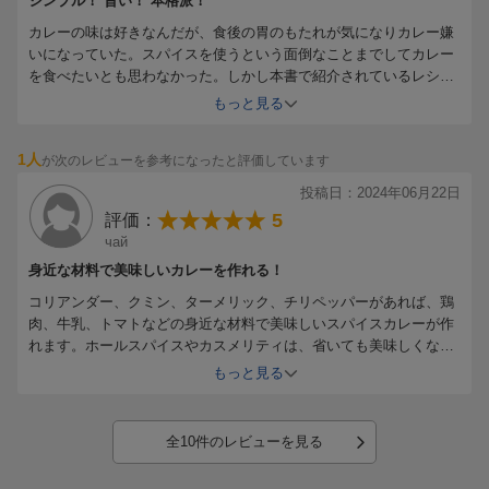
シンプル！ 旨い！ 本格派！
カレーの味は好きなんだが、食後の胃のもたれが気になりカレー嫌
いになっていた。スパイスを使うという面倒なことまでしてカレー
を食べたいとも思わなかった。しかし本書で紹介されているレシピ
ではスパイスは３種類でもＯＫ！ おまけに脂肪分は食用油を大匙１
もっと見る
杯（４人前）のみ。作り方も非常にシンプル。試しに作ってみる
と、とてもおいしい。本格カレーの味。おまけに、食後は胃腸がす
1人
が次のレビューを参考になったと評価しています
っきり。そりゃそうだ。スパイスは漢方薬の原料でもあるし、胃腸
の働きを良くする作用もある。今までは夏にカレーを食べるなん
投稿日：2024年06月22日
て、正気ではないと思っていた。しかし、今こそ声を大にして言い
5
評価：
たい。「夏こそ手作りカレーだ！！」
чай
身近な材料で美味しいカレーを作れる！
コリアンダー、クミン、ターメリック、チリペッパーがあれば、鶏
肉、牛乳、トマトなどの身近な材料で美味しいスパイスカレーが作
れます。ホールスパイスやカスメリティは、省いても美味しくなり
ました。各レシピごとにスパイスの分量や種類が違うので、様々な
もっと見る
カレーを楽しめます。ブルーベリーラッシー、マンゴーラッシー、
クルフィーも作りました。どれも美味しくできました。著者の1作
目なだけあって、ナン、バスマティライス、チャパティー、ポリヤ
全10件のレビューを見る
ル、アチャールなど、メニューが充実していてお得感があります。