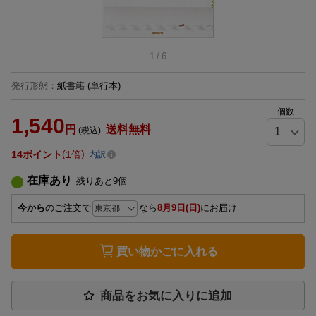
1
/
6
発行形態
：
紙書籍
(単行本)
個数
1,540
円
送料無料
(税込)
14
ポイント
1倍
内訳
在庫あり
残りあと
9
個
今から
のご注文で
なら
8月9日(日)
にお届け
買い物かごに入れる
商品をお気に入りに追加