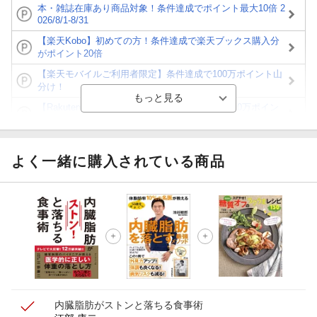
本・雑誌在庫あり商品対象！条件達成でポイント最大10倍 2
026/8/1-8/31
【楽天Kobo】初めての方！条件達成で楽天ブックス購入分
がポイント20倍
【楽天モバイルご利用者限定】条件達成で100万ポイント山
分け！
【Rakuten Fashion×楽天ブックス】条件達成で10万ポイン
ト山分け
【スタンプカード】楽天ポイントもらえる＆抽選で豪華景品
が当たる！
よく一緒に購入されている商品
エントリー＆3,000円以上購入で無料データSIM（3GB/月プ
ラン）が当たる！
楽天モバイル紹介キャンペーンの拡散で300円OFFクーポン
進呈
条件達成で楽天限定・宝塚歌劇 宙組貸切公演ペアチケット
が当たる
内臓脂肪がストンと落ちる食事術