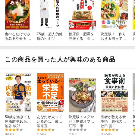
食べるだけでみ
75歳・超人的健
糖尿病・肥満を
決定版！ 作り
るみるやせる 魔
康のヒミツ
克服する 高雄
おき＆帰ってす
法のダイエット
病院の「糖質制
ぐでき！糖質オ
みそ汁
限」給食
フのやせる！ラ
クうまレシピ35
0
0
この商品を買った人が興味のある商品
50歳を過ぎても
あなたが太って
決定版！スグや
医者が教える食
体脂肪率10％の
いるのは、栄養
せ！糖質オフの
事術 最強の教
名医が教える
池谷 敏郎
不足のせい 慈
濱裕宣
ラクうまレシピ
江部 康ニ
科書
牧田 善二
内臓脂肪を落と
恵医大病院栄養
150
(53件)
(10件)
(1件)
(340件)
(