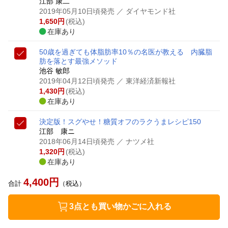
江部 康二
2019年05月10日頃発売
／ ダイヤモンド社
1,650
円
(税込)
在庫あり
50歳を過ぎても体脂肪率10％の名医が教える 内臓脂
肪を落とす最強メソッド
池谷 敏郎
2019年04月12日頃発売
／ 東洋経済新報社
1,430
円
(税込)
在庫あり
決定版！スグやせ！糖質オフのラクうまレシピ150
江部 康ニ
2018年06月14日頃発売
／ ナツメ社
1,320
円
(税込)
在庫あり
4,400
円
合計
（税込）
3点とも買い物かごに入れる