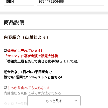
ISBN
9784478106488
商品説明
内容紹介（出版社より）
◎
爆発的に売れています!
『金スマ』に著者出演で話題大沸騰
「番組史上最も楽して痩せる食事術! 」
として紹介
朝食抜き、1日2食の半日断食で
誰でも1週間で2〜3kgストンと落ちる!
◎
しっかり食べても太らない!
内臓脂肪を劇的に減らす方法がわかる
☆カロリー制限はしなくてOK