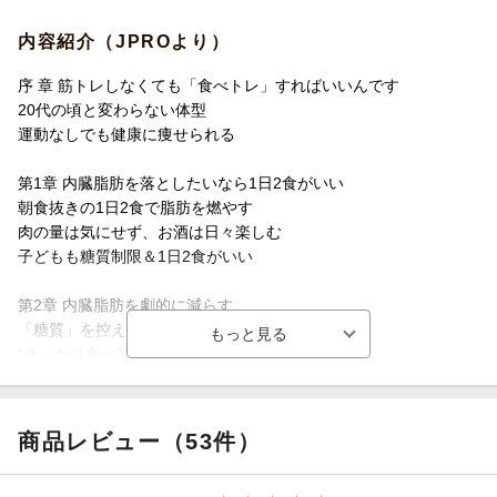
☆糖質を減らすだけ
☆脂質は摂っても太らない
内容紹介（JPROより）
☆1日3食は正しくない
☆果物・野菜ジュースはキケン
序 章 筋トレしなくても「食べトレ」すればいいんです
20代の頃と変わらない体型
◎
ぽっこりお腹がみるみる凹み、スリムな体型と健康を一生キー
運動なしでも健康に痩せられる
プ!
私は医師の江部康二と申します。1950年生まれです。
第1章 内臓脂肪を落としたいなら1日2食がいい
身長167cm・体重57kgは、20代の頃とほぼ変わりありません。
朝食抜きの1日2食で脂肪を燃やす
肉の量は気にせず、お酒は日々楽しむ
☆身長は年をとっても縮んでいません
子どもも糖質制限＆1日2食がいい
☆歯は全部残っていて虫歯も歯周病もありません
☆視力もよく『広辞苑』の小さな文字も裸眼で読めます
第2章 内臓脂肪を劇的に減らす
☆聴力の低下もありません
「糖質」を控えるだけ
☆毎日7時間睡眠で夜中に尿意で目覚めることもありません
“うっかり食べ”に要注意！
☆定期的に飲んでいる薬もなければサプリメントとも無縁です
「果物・野菜100％ジュース」は危険
☆コレステロール値も中性脂肪値も基準値内です
☆いまも朝勃ち(夜間陰茎勃起現象)します
第3章 内臓脂肪がストンと落ちる食事術
商品レビュー（53件）
和食店ではこう食べる
「朝勃ち」
なんていうと下品に思われるかもしれませんが、
牛丼店でも大丈夫
動脈硬化や内臓疾患、うつ病などのバロメーターにもなりますか