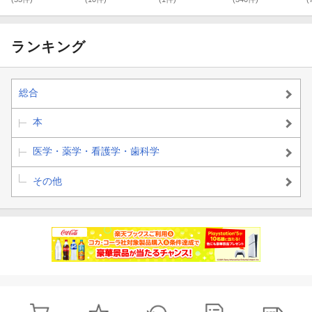
す最強メソッド
士の正しくヤセ
る食べ方
ランキング
総合
本
医学・薬学・看護学・歯科学
その他