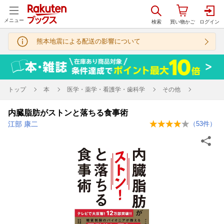
メニュー
熊本地震による配送の影響について
トップ
本
医学・薬学・看護学・歯科学
その他
内臓脂肪がストンと落ちる食事術
江部 康二
（
53
件）