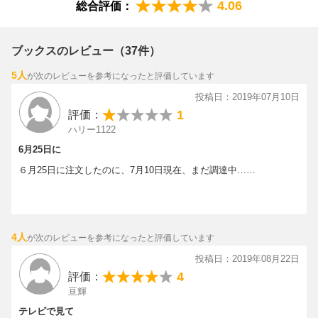
自宅では「鍋」がおすすめ
4.06
総合評価：
ら、
バカにしてはいけません
。
第4章 脂質は摂っても太らない
母校・京都大学医学部
の同窓会に出席すると、同窓生の医師たち
体脂肪のもとは「糖質」
ブックスのレビュー（37件）
の多くは何かしら持病を抱えていて、
「脂質」を摂っても体脂肪にならない
定期的に薬やサプリメントを飲んでいます。
5人
が次のレビューを参考になったと評価しています
内臓脂肪は「中年以降」に増えやすい
そんな同窓生からは
、「なんで江部だけ、そんなに元気なん
投稿日：2019年07月10日
だ？」
と驚かれますが、
第5章 糖質は必須じゃない
1
評価：
その秘密は本書で詳しく紹介している
糖質制限と1日2食の半日断
内臓脂肪を燃焼しやすい体になる
ハリー1122
食からなる「食べトレ」
にあります。
肉はたくさん食べていい
6月25日に
「カゼを引いたらお粥」は間違い
私の運動らしい運動といえば、1~2週間に1度程度の趣味のテニ
６月25日に注文したのに、7月10日現在、まだ調達中……
ス。
第6章 「食べトレ」で“糖質病”とサヨナラ
あとは、日頃からよく歩くように心掛けているくらいです。
糖質過多が生活習慣病を招く
70代なのに冒頭に述べたように
“超健康体"を維持
できているの
生活習慣病型のがんも“糖質病”
は、
4人
が次のレビューを参考になったと評価しています
52歳から実践している「食べトレ」のおかげなのです。
投稿日：2019年08月22日
4
評価：
私はメタボと糖尿病が発覚した52歳で糖質制限を始めましたが、
亘輝
そこから
半年で体重10kg減
。
学生時代の体重に戻って、その後、体重はいまに至るまで
17年間
テレビで見て