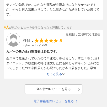
ほぼ変わっていません
。
テレビの効果でか、なかなか商品が在庫ありにならなかったです
が、やっと購入出来たりして、母は読みながら納得していた感じで
「運動なんて、まっぴらごめんだ! 」
、それでも結構です。
す。
ひもじくなるようなカロリー制限は必要ありませんし、
お腹いっ
ぱい食べてもいい
です。
4人
が次のレビューを参考になったと評価しています
筋トレもジョギングも、しなくていい
です。
糖質制限と1日2食の“半日断食"の組み合わせで、
最初の1週間で体
投稿日：2019年06月25日
重2~3kgがストンと落ちて
、
5
評価：
その後、適正体重になったところでずっとキープ。
cyberfactory1999
ポッコリお腹は、気づけば見事に凹んでしまいます。そして、
も
カバーの裏の食品糖質表は必見です。
う二度と太りません
。
金スマで放送されていたので早速取り寄せました。前に「巻くだけ
ダイエット」の放送回の時は注文したにも関わらずキャンセルにな
そのことは、70代にして20代の頃の体重をキープしている私自身
ってしまったので今回届くか心配でしたが本日届きました。早速読
が実証しています。
ませて頂きましたが糖質を抑える事で体質改善につながる等今まで
もっと見る
気軽に取っていた食品に糖質が相当量含まれている事などいろいろ
◎
本書のカバー裏側をご覧ください。
と参考になりました。カバーの裏の食品糖質表は老眼の自分には
食品が含む糖質量の一覧表を掲載しています。
少々見づらいですが電子書籍版にはない物なので書籍で購入できて
全37件のレビューを見る
これを参考に日々の食事で糖質を控えて、内臓脂肪をストンと落
よかったです。
とし、万病を未然に防ぐ健康的な生活を送ってください!
電子書籍版のレビューを見る