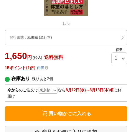
1
/
6
発行形態
：
紙書籍
(単行本)
個数
1,650
円
送料無料
(税込)
15
ポイント
1倍
内訳
在庫あり
残りあと
2
個
今から
のご注文で
なら
8月12日(水)～8月13日(木)頃
にお
届け
買い物かごに入れる