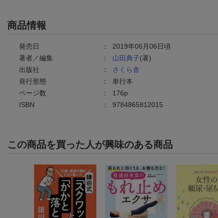
商品情報
発売日
：
2019年06月06日頃
著者／編集
：
山田典子
(著)
出版社
：
さくら舎
発行形態
：
単行本
ページ数
：
176p
ISBN
：
9784865812015
この商品を買った人が興味のある商品