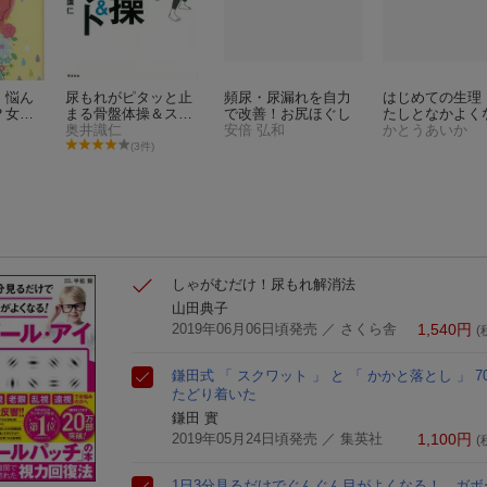
】悩ん
尿もれがピタッと止
頻尿・尿漏れを自力
はじめての生理
？女性
まる骨盤体操＆スク
で改善！お尻ほぐし
たしとなかよく
れ
ワット
奥井識仁
安倍 弘和
絵本
かとうあいか
(3件)
しゃがむだけ！尿もれ解消法
山田典子
2019年06月06日頃発売
／ さくら舎
1,540
円
(
鎌田式 「 スクワット 」 と 「 かかと落とし 」 
たどり着いた
鎌田 實
2019年05月24日頃発売
／ 集英社
1,100
円
(
1日3分見るだけでぐんぐん目がよくなる！ ガボ