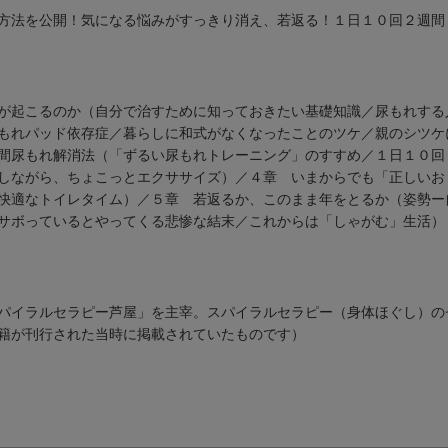
方法を公開！気になる悩みがすっきり消え、若返る！１日１０回２週間
が起こるのか（自分で治すために知っておきたい基礎知識／尿もれする
もれパッド依存症／暮らしに和式がなくなったことのツケ／親のシツケ
間尿もれ解消法（「ずるい尿もれトレーニング」のすすめ／１日１０回
しながら、ちょこっとエクササイズ）／４章 いまからでも「正しいお
快適なトイレタイム）／５章 若返るか、このまま年をとるか（姿勢ー
サボっているとやってくる悲惨な結末／これからは「しゃがむ」生活）
パイラルセラピー芦屋」を主宰。スパイラルセラピー（身体ほぐし）の
籍が刊行された当時に掲載されていたものです）