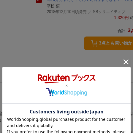
平松 類
2018年12月10日頃発売
／ SBクリエイティブ
1,320
円
(
3,
合計
3点とも買い物
急に走ったら……「あっ！」尿もれ！という女性が増えている。週1回
）。
！整体を専門にしている著者自身も尿もれを体験。そのとき2週間で治