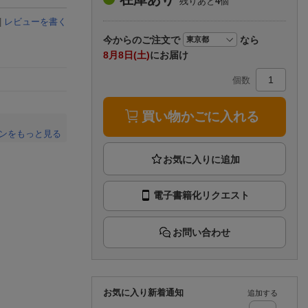
残りあと
4
個
楽天チケット
エンタメニュース
|
レビューを書く
推し楽
今から
のご注文で
なら
8月8日(土)
にお届け
個数
買い物かごに入れる
ンをもっと見る
。
電子書籍化リクエスト
お問い合わせ
お気に入り新着通知
追加する