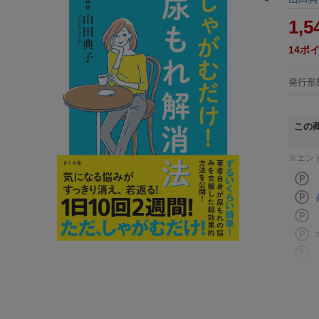
1,5
14
ポ
発行形
この
※エン