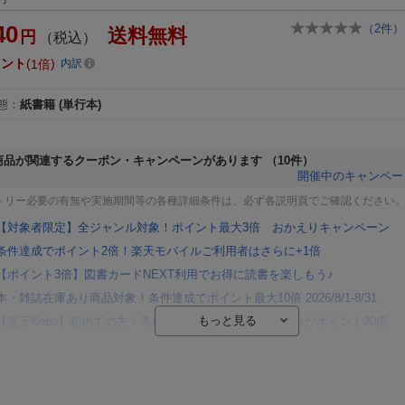
40
（
2
件）
送料無料
円
（税込）
イント
1倍
内訳
態
：
紙書籍
(単行本)
商品が関連するクーポン・キャンペーンがあります
（10件）
開催中のキャンペー
トリー必要の有無や実施期間等の各種詳細条件は、必ず各説明頁でご確認ください
【対象者限定】全ジャンル対象！ポイント最大3倍 おかえりキャンペーン
条件達成でポイント2倍！楽天モバイルご利用者はさらに+1倍
【ポイント3倍】図書カードNEXT利用でお得に読書を楽しもう♪
本・雑誌在庫あり商品対象！条件達成でポイント最大10倍 2026/8/1-8/31
【楽天Kobo】初めての方！条件達成で楽天ブックス購入分がポイント20倍
【楽天モバイルご利用者限定】条件達成で100万ポイント山分け！
【Rakuten Fashion×楽天ブックス】条件達成で10万ポイント山分け
【スタンプカード】楽天ポイントもらえる＆抽選で豪華景品が当たる！