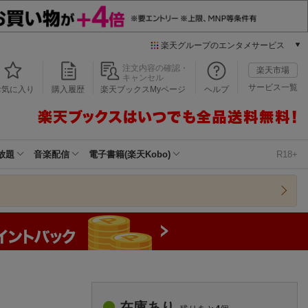
楽天グループのエンタメサービス
本/ゲーム/CD/DVD
注文内容の確認・
楽天市場
キャンセル
楽天ブックス
サービス一覧
お気に入り
購入履歴
楽天ブックスMyページ
ヘルプ
電子書籍
楽天Kobo
雑誌読み放題
楽天マガジン
放題
音楽配信
電子書籍(楽天Kobo)
R18+
音楽配信
楽天ミュージック
動画配信
楽天TV
動画配信ガイド
Rakuten PLAY
無料テレビ
Rチャンネル
チケット
在庫あり