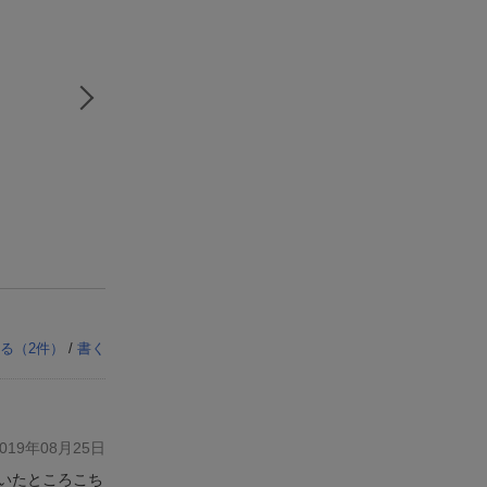
る（
2
件）
/
書く
19年08月25日
いたところこち