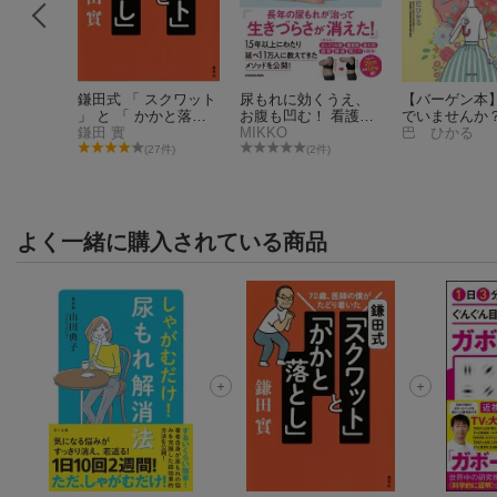
れ 自力
鎌田式 「 スクワット
尿もれに効くうえ、
【バーゲン本
尿器科の
」 と 「 かかと落と
お腹も凹む！ 看護師
でいませんか
える 最
5名
し 」 70歳、医師の僕
鎌田 實
考案のもれ止めエク
MIKKO
の頻尿・尿も
巴 ひかる
全
がたどり着いた
サ
4件)
(27件)
(2件)
よく一緒に購入されている商品