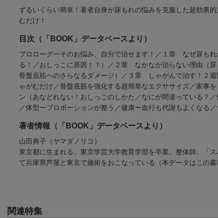
ずるいくらい簡単！著者自身が尿もれの悩みを克服した超効果的
むだけ！
目次（「BOOK」データベースより）
プロローグーそのお悩み、自分で治せます！／１章 なぜ尿もれ
る！／おしっこに原因！？）／２章 なかなか治らない理由（尿
骨盤底筋へのさらなるダメージ）／３章 しゃがんで治す！２週
ゃがむだけ／骨盤底筋を強化する超簡単なエクササイズ／家事を
ン（あなどれない！おしっこのしかた／なにが間違っている？／
／体型ープロポーションが整う／健康ー血行も代謝もよくなる／
著者情報（「BOOK」データベースより）
山田典子（ヤマダノリコ）
東京都に生まれる。東京学芸大学教育学部を卒業。整体師。「ス
て兵庫県芦屋と東京で施術をおこなっている（本データはこの書
関連特集