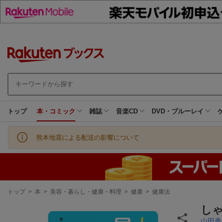
トップ
本・コミック
雑誌
音楽CD
DVD・ブルーレイ
熊本地震による配送の影響について
現
トップ
>
本
>
美容・暮らし・健康・料理
>
健康
>
健康法
在
地
し
山田典