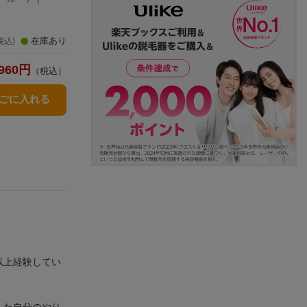
在庫あり
税込)
960
円
（税込）
かごに入れる
以上経験してい
した自分のやり