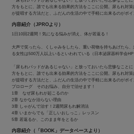
方をもとに、誰でも出来る効果的方法をここに公開。尿もれ対策
が提唱する方法だと、ふだんの生活の中で手軽に出来るのがポイ
内容紹介（JPROより）
1日10回2週間！気になる悩みが消え、体が若返る！
大声で笑ったら、くしゃみをしたら、重い荷物を持ちあげたら、
る女性は500万人以上いるといわれている（日本泌尿器科学会HP
「尿もれパッドがあるじゃない」と放っておいたら悲惨なことに
方をもとに、誰でも出来る効果的方法をここに公開。尿もれ対策
が提唱する方法だと、ふだんの生活の中で手軽に出来るのがポイ
プロローグ そのお悩み、自分で治せます！
1章 なぜ尿もれが起こるのか
2章 なかなか治らない理由
3章 しゃがんで治す！2週間尿もれ解消法
4章 いまからでも「正しいおしっこ」レッスン
5章 若返るか、このまま年をとるか
内容紹介（「BOOK」データベースより）