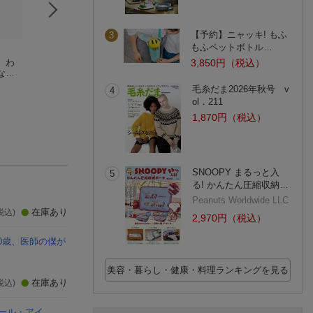
【予約】ニャッキ! もふ
3
もふペットボトル…
 わ
おしっこの本
尿もれ、下腹ぽっこ
尿トレ
3,850円（税込）
なる
大河原 節子
り解消！骨盤底筋の
山西友典
使い方
(2件)
毛糸だま2026年秋号 v
4
ol．211
1,870円（税込）
SNOOPY まるっと入
5
る! かんたん圧縮収納…
Peanuts Worldwide LLC
在庫あり
税込)
2,970円（税込）
70歳、医師の僕が
美容・暮らし・健康・料理ランキングを見る
在庫あり
税込)
ール・アイ