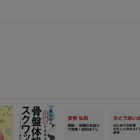
楽天モバイル紹介キャンペーンの拡散で300円OFFクーポン進呈
条件達成で楽天限定・宝塚歌劇 宙組貸切公演ペアチケットが当たる