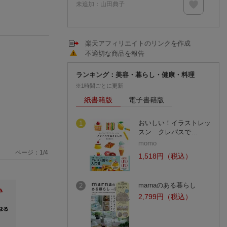
未追加：
山田典子
楽天アフィリエイトのリンクを作成
不適切な商品を報告
ランキング：美容・暮らし・健康・料理
※1時間ごとに更新
紙書籍版
電子書籍版
おいしい！イラストレッ
1
スン クレパスで…
momo
ページ：
1
/
4
1,518円（税込）
marnaのある暮らし
2
2,799円（税込）