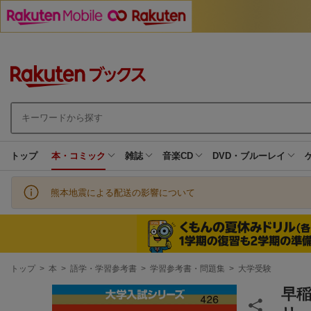
トップ
本・コミック
雑誌
音楽CD
DVD・ブルーレイ
熊本地震による配送の影響について
現
トップ
>
本
>
語学・学習参考書
>
学習参考書・問題集
>
大学受験
在
地
早稲