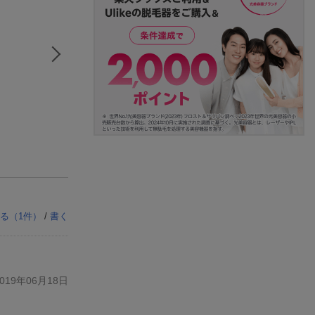
る（
1
件）
/
書く
19年06月18日