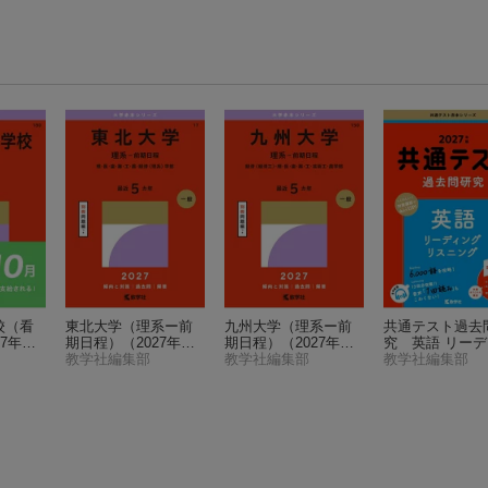
校（看
東北大学（理系ー前
九州大学（理系ー前
共通テスト過去
27年版
期日程）
（2027年版
期日程）
（2027年版
究 英語 リー
ーズ）
大学赤本シリーズ）
教学社編集部
大学赤本シリーズ）
教学社編集部
グ／リスニング
教学社編集部
7年版 共通テ
本シリーズ）