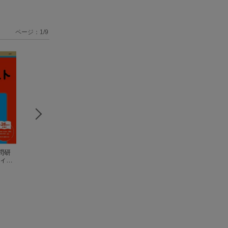
ページ：
1
/
9
問研
名古屋大学（理系）
立教大学（文系学部
共通テスト過去問
ディン
（2027年版大学赤本
ー一般入試）
（2027
究 数学1，A／2
（202
シリーズ）
教学社編集部
年版大学赤本シリー
教学社編集部
B，C
教学社編集部
（2027年版
スト赤
ズ）
通テスト赤本シリ
ズ）