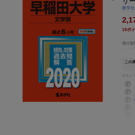
リ
教学社
2,1
19
ポ
発行形
この
※エン