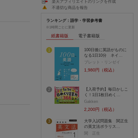
楽天アフィリエイトのリンクを作成
不適切な商品を報告
ランキング：語学・学習参考書
※1時間ごとに更新
紙書籍版
電子書籍版
100日後に英語がものに
1
なる1日10分 ネイ…
ブレット・リンゼイ
1,980円（税込）
【入荷予約】毎日かしこ
2
く！1日1枚日めく…
Gakken
2,200円（税込）
大学入試問題集 関正生
3
の英文法ポラリス…
関 正生