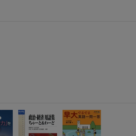
エントリー＆3,000円以上購入で無料データSIM（3GB/月プラン）が当たる！
楽天モバイル紹介キャンペーンの拡散で300円OFFクーポン進呈
条件達成で楽天限定・宝塚歌劇 宙組貸切公演ペアチケットが当たる