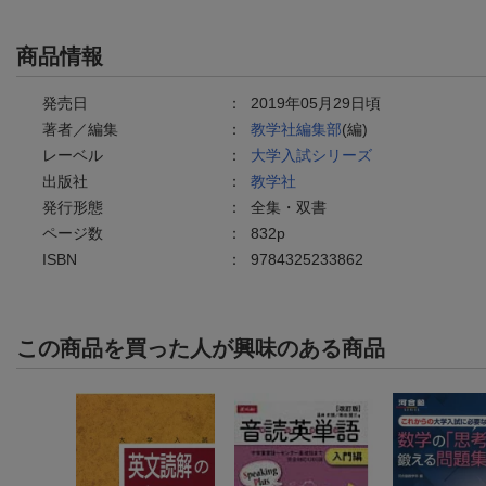
商品情報
発売日
：
2019年05月29日頃
著者／編集
：
教学社編集部
(編)
レーベル
：
大学入試シリーズ
出版社
：
教学社
発行形態
：
全集・双書
ページ数
：
832p
ISBN
：
9784325233862
この商品を買った人が興味のある商品