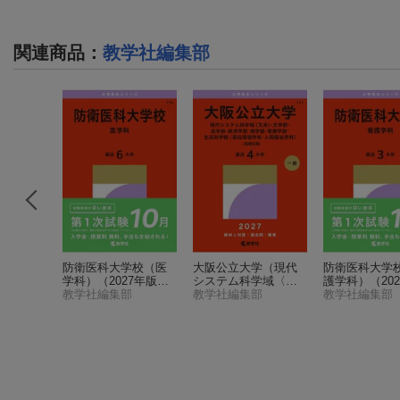
関連商品
：
教学社編集部
学（理工
防衛医科大学校（医
大阪公立大学（現代
防衛医科大学
27年版大
学科）
（2027年版大
システム科学域〈文
護学科）
（20
ーズ）
部
学赤本シリーズ）
教学社編集部
系〉・文学部・法学
教学社編集部
大学赤本シリ
教学社編集部
部・経済学部・商学
部・看護学部・生活
科学部〈居住環境学
科・人間福祉学科〉-
前期日程）
（2027年
版大学赤本シリー
ズ）