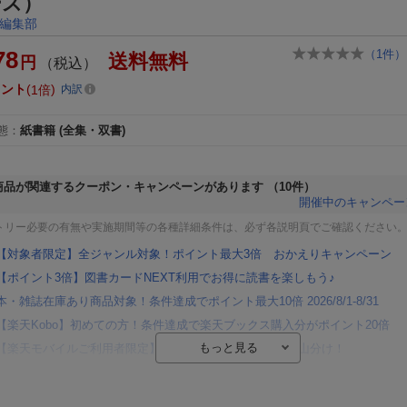
ーズ）
編集部
78
（
1
件）
送料無料
円
（税込）
イント
1倍
内訳
態
：
紙書籍
(全集・双書)
商品が関連するクーポン・キャンペーンがあります
（10件）
開催中のキャンペー
トリー必要の有無や実施期間等の各種詳細条件は、必ず各説明頁でご確認ください
【対象者限定】全ジャンル対象！ポイント最大3倍 おかえりキャンペーン
【ポイント3倍】図書カードNEXT利用でお得に読書を楽しもう♪
本・雑誌在庫あり商品対象！条件達成でポイント最大10倍 2026/8/1-8/31
【楽天Kobo】初めての方！条件達成で楽天ブックス購入分がポイント20倍
【楽天モバイルご利用者限定】条件達成で100万ポイント山分け！
【Rakuten Fashion×楽天ブックス】条件達成で10万ポイント山分け
【スタンプカード】楽天ポイントもらえる＆抽選で豪華景品が当たる！