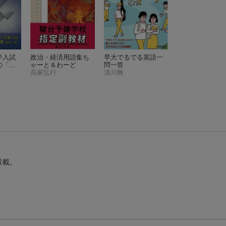
学入試
政治・経済用語集ち
早大でるでる英語一
の「思
ゃーと＆わーど
問一答
る問題
高家弘行
清川舞
収載。
学入試
政治・経済用語集ち
早大でるでる英語一
の「思
ゃーと＆わーど
問一答
る問題
高家弘行
清川舞