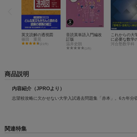
英文読解の透視図
音読英単語入門編改
これからの大
篠田 重晃
訂版
に必要な数学
温井史朗
考力」を鍛え
河合塾数学科
(21件)
集
(1件)
商品説明
内容紹介（JPROより）
志望校攻略に欠かせない大学入試過去問題集「赤本」。6カ年分
英文読解の透視図
音読英単語入門編改
これからの大
篠田 重晃
訂版
に必要な数学
温井史朗
考力」を鍛え
河合塾数学科
(21件)
関連特集
集
(1件)