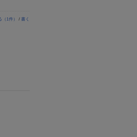
る（
1
件）
/
書く