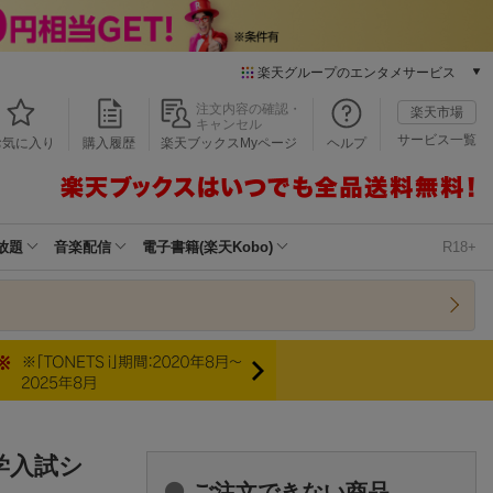
楽天グループのエンタメサービス
本/ゲーム/CD/DVD
注文内容の確認・
楽天市場
キャンセル
楽天ブックス
サービス一覧
お気に入り
購入履歴
楽天ブックスMyページ
ヘルプ
電子書籍
楽天Kobo
雑誌読み放題
楽天マガジン
放題
音楽配信
電子書籍(楽天Kobo)
R18+
音楽配信
楽天ミュージック
動画配信
楽天TV
動画配信ガイド
Rakuten PLAY
無料テレビ
Rチャンネル
大学入試シ
チケット
ご注文できない商品