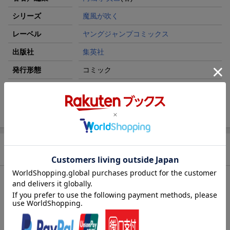
シリーズ
魔風が吹く
レーベル
ヤングジャンプコミックス
出版社
集英社
発行形態
コミック
ページ数
192p
ISBN
9784088913407
商品説明
内容紹介（JPROより）
旧友と“番頭"の意外な関係──!?
番頭と敵対勢力の争いに巻き込まれた堺と、番頭を追う上遠野。
旧友・キムタケの妹、そして(元?)彼女の愛梨まで巻き込まれ…