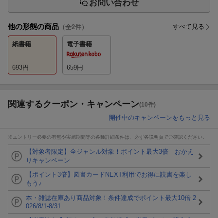
お問い合わせ
他の形態の商品
すべて見る
（全
2
件）
紙書籍
電子書籍
693
円
659
円
関連するクーポン・キャンペーン
(10件)
開催中のキャンペーンをもっと見る
※エントリー必要の有無や実施期間等の各種詳細条件は、必ず各説明頁でご確認ください。
【対象者限定】全ジャンル対象！ポイント最大3倍 おかえ
りキャンペーン
【ポイント3倍】図書カードNEXT利用でお得に読書を楽し
もう♪
本・雑誌在庫あり商品対象！条件達成でポイント最大10倍 2
026/8/1-8/31