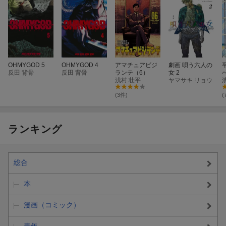
OHMYGOD 5
OHMYGOD 4
アマチュアビジ
劇画 唄う六人の
反田 背骨
反田 背骨
ランテ（6）
女 2
浅村 壮平
ヤマサキ リョウ
(3件)
(
ランキング
総合
本
漫画（コミック）