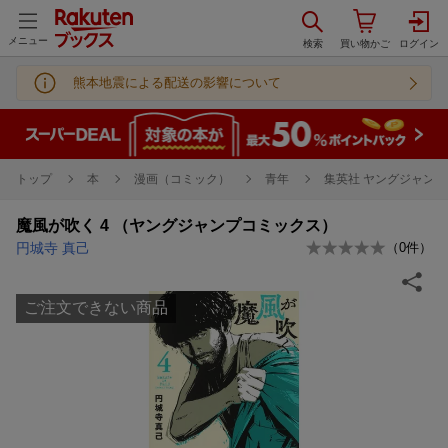
メニュー
熊本地震による配送の影響について
トップ
本
漫画（コミック）
青年
集英社 ヤングジャンプ
魔風が吹く 4 （ヤングジャンプコミックス）
円城寺 真己
（
0
件）
ご注文できない商品