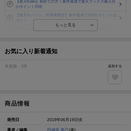
【楽天Kobo】初めての方！条件達成で楽天ブックス購入分
がポイント20倍
【楽天モバイルご利用者限定】条件達成で100万ポイント山
分け！
【Rakuten Fashion×楽天ブックス】条件達成で10万ポイン
ト山分け
【スタンプカード】楽天ポイントもらえる＆抽選で豪華景品
が当たる！
お気に入り新着通知
エントリー＆3,000円以上購入で無料データSIM（3GB/月プ
ラン）が当たる！
未追加：
2
件
追加する
楽天モバイル紹介キャンペーンの拡散で300円OFFクーポン
進呈
条件達成で楽天限定・宝塚歌劇 宙組貸切公演ペアチケット
が当たる
商品情報
発売日
2019年06月19日頃
著者／編集
円城寺 真己
(著)