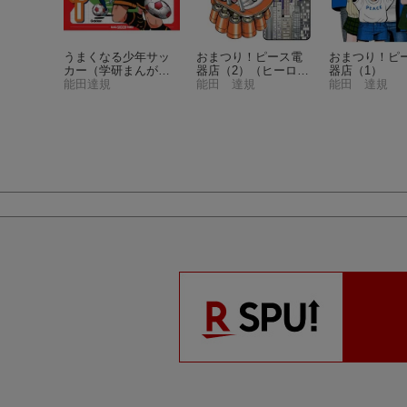
ピース電
うまくなる少年サッ
おまつり！ピース電
おまつり！ピ
巻）
（少
カー
（学研まんが入
器店（2）
（ヒーロー
器店（1）
オンコミ
門シリーズNEO）
能田達規
ズコミックス）
能田 達規
能田 達規