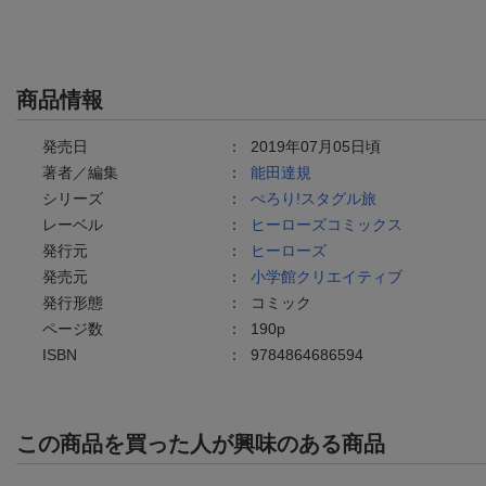
商品情報
発売日
：
2019年07月05日頃
著者／編集
：
能田達規
シリーズ
：
ぺろり!スタグル旅
レーベル
：
ヒーローズコミックス
発行元
：
ヒーローズ
発売元
：
小学館クリエイティブ
発行形態
：
コミック
ページ数
：
190p
ISBN
：
9784864686594
この商品を買った人が興味のある商品