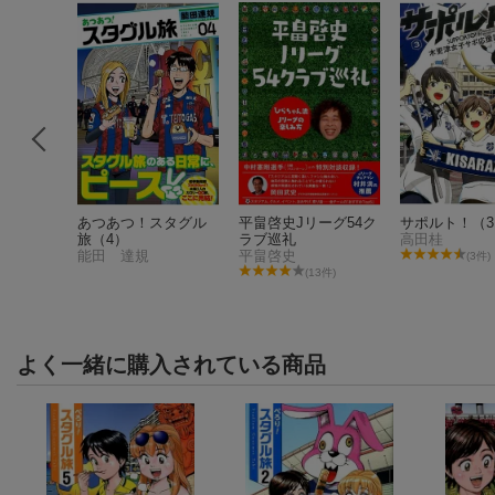
ル（1）
あつあつ！スタグル
平畠啓史Jリーグ54ク
サポルト！（3
旅（4）
ラブ巡礼
高田桂
能田 達規
平畠啓史
件)
(3件)
(13件)
よく一緒に購入されている商品