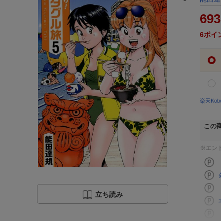
693
6
ポイ
楽天Ko
この
※エン
立ち読み