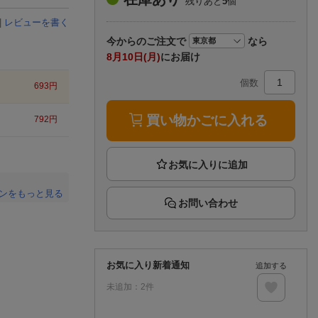
残りあと
5
個
楽天チケット
エンタメニュース
|
レビューを書く
推し楽
今から
のご注文で
なら
8月10日(月)
にお届け
個数
693
円
買い物かごに入れる
792
円
ンをもっと見る
お問い合わせ
。
お気に入り新着通知
追加する
未追加：
2
件