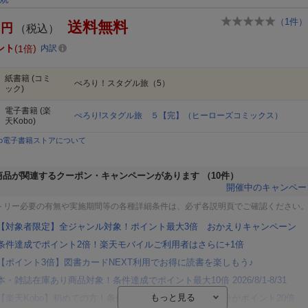
（
1
件）
送料無料
円
（税込）
ント
1倍
内訳
紙書籍
(コミ
ぺろり！スタグル旅（5）
ック)
電子書籍
(楽
ぺろり!スタグル旅 ５【完】（ヒーローズコミックス）
天Kobo)
bo電子書籍ストアについて
商品が関連するクーポン・キャンペーンがあります
（10件）
開催中のキャンペー
トリー必要の有無や実施期間等の各種詳細条件は、必ず各説明頁でご確認ください
【対象者限定】全ジャンル対象！ポイント最大3倍 おかえりキャンペーン
条件達成でポイント2倍！楽天モバイルご利用者はさらに+1倍
【ポイント3倍】図書カードNEXT利用でお得に読書を楽しもう♪
本・雑誌在庫あり商品対象！条件達成でポイント最大10倍 2026/8/1-8/31
【楽天Kobo】初めての方！条件達成で楽天ブックス購入分がポイント20倍