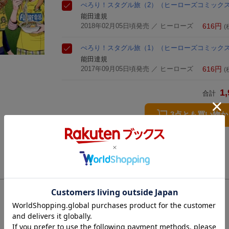
ぺろり！スタグル旅（2）
（ヒーローズコミック
能田達規
2018年02月05日頃発売
／ ヒーローズ
616
円
(
ぺろり！スタグル旅（1）
（ヒーローズコミック
能田達規
2017年09月05日頃発売
／ ヒーローズ
616
円
(
1,
合計
3点とも買い物