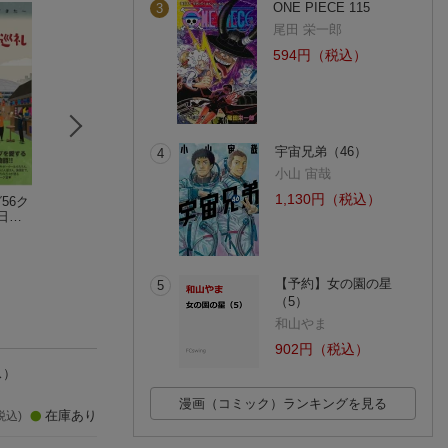
ONE PIECE 115
3
尾田 栄一郎
594円（税込）
宇宙兄弟（46）
4
小山 宙哉
1,130円（税込）
56ク
スタグル大百科
アトムザ・ビギニン
となりのトロル（
 日本
グ（10）
中山ユキジ
(1件)
てき
手塚治虫
(1件)
(1件)
【予約】女の園の星
5
（5）
和山やま
902円（税込）
ス）
漫画（コミック）ランキングを見る
在庫あり
税込)