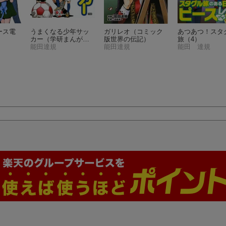
ース電
うまくなる少年サッ
ガリレオ
（コミック
あつあつ！スタ
カー
（学研まんが入
版世界の伝記）
旅（4）
門シリーズ）
能田達規
能田達規
能田 達規