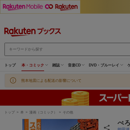
トップ
本・コミック
雑誌
音楽CD
DVD・ブルーレイ
熊本地震による配送の影響について
現
トップ
>
本
>
漫画（コミック）
>
その他
在
地
ぺ
能田達