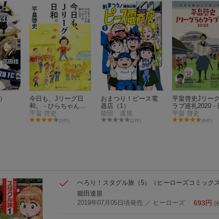
）
今日も、Jリーグ日
おまつり！ピース電
平畠啓史Jリーグ
和。 - ひらちゃん流
器店（1）
ラブ巡礼2020 -
マニアックなサッカ
平畠 啓史
能田 達規
全国56人に会っ
平畠 啓史
ーの楽しみ方 -
た -
(3件)
(2件)
(6件)
ぺろり！スタグル旅（5）
（ヒーローズコミック
能田達規
2019年07月05日頃発売
／ ヒーローズ
693
円
(