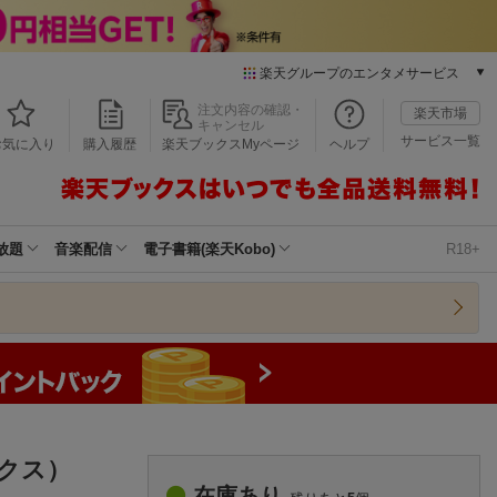
楽天グループのエンタメサービス
本/ゲーム/CD/DVD
注文内容の確認・
楽天市場
キャンセル
楽天ブックス
サービス一覧
お気に入り
購入履歴
楽天ブックスMyページ
ヘルプ
電子書籍
楽天Kobo
雑誌読み放題
楽天マガジン
放題
音楽配信
電子書籍(楽天Kobo)
R18+
音楽配信
楽天ミュージック
動画配信
楽天TV
動画配信ガイド
Rakuten PLAY
無料テレビ
Rチャンネル
クス）
チケット
在庫あり