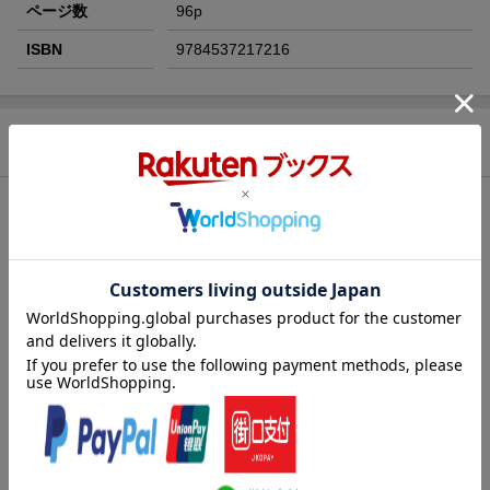
ページ数
96p
ISBN
9784537217216
商品説明
内容紹介（JPROより）
フェルトを縫い合わせて作る小さなぬいぐるみのお守りです。世
界各地に伝わる、運気を上げるものや、身を守ってくれるものか
ら、神話の世界のモチーフで御利益があると言われる動物まで、
たくさんの世界のお守りを作ることができます。またフェルトの
縫い目や表面には独特の美しい刺繍を施し、単なるフェルトの人
形ではない趣を醸し出しています。掲載予定の主な世界のお守り
は、ココペリ人形、アンク、ドリームキャッチャー、ナザールボ
ンジュウ、ベニテングダケ、ノーム、ダーラヘスト、エケコ人
形、シャムロックなど。