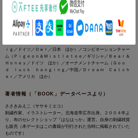
定番のお守りチャーム
メッセージチャーム
コンビネーションチャーム
オーナメントチャーム
目次（「BOOK」データベースより）
道具と材料
定番のお守りチャーム（Ｄａｌａｈ¨ａｓｔ／スウェーデン／Ｓｈ
図案の写し方
ａｍｒｏｃｋ／アイルランド ほか）／メッセージチャーム（Ｐ
刺繍とパーツ付け
ｉｇ／ドイツ／Ｏｗｌ／日本 ほか）／コンビネーションチャー
紐付け
ム（Ｐｉｇｅｏｎ＆Ｍｉｓｔｌｅｔｏｅ／ギリシャ／Ｂｅａｒ＆
綿入れ
Ｈｏｎｅｙ／ドイツ ほか）／オーナメントチャーム（Ｇｏｏ
ブランケット・ステッチ
ｄ ｌｕｃｋ ｈａｎｇｉｎｇ／中国／Ｄｒｅａｍ Ｃａｔｃｈ
刺繍の紹介
ｅｒ／アメリカ ほか）
図案の見方
著者情報（「BOOK」データベースより）
ささきみえこ（ササキミエコ）
刺繍作家、イラストレーター。北海道帯広市出身。２００４年よ
り、布のセレクトショップ『はなはっか』運営。自身の刺繍雑貨
も販売（本データはこの書籍が刊行された当時に掲載されていた
ものです）