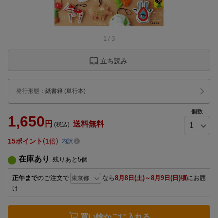
1
/
3
立ち読み
発行形態
：
紙書籍
(単行本)
個数
1,650
円
送料無料
(税込)
15
ポイント
1倍
内訳
在庫あり
残りあと
5
個
正午まで
のご注文で
なら
8月8日(土)～8月9日(日)頃
にお届
け
買い物かごに入れる