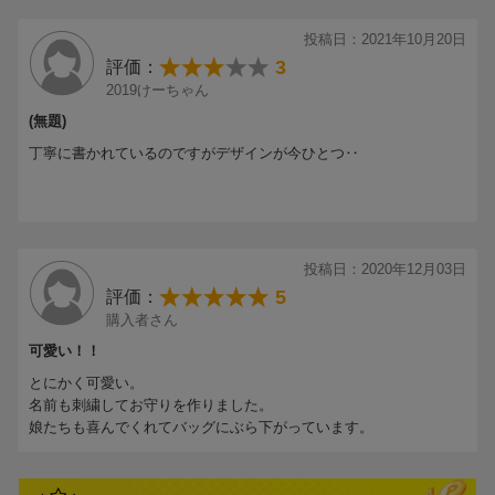
れており、大人でも身に付けられるような美しいデザインです。
.
投稿日：2021年10月20日
初めてのお守りには、やはり黒猫を選びました。
3
評価：
リボンや文字などの刺繍は苦戦しましたが、猫への想いを一針ずつ
2019けーちゃん
込めながら縫いました。
.
(無題)
ベルギーで行われている猫祭りでは、道化師たちが落とした黒猫の
丁寧に書かれているのですがデザインが今ひとつ‥
ぬいぐるみを拾うと幸運がもたらされるという言い伝えがあり、黒
の招き猫には魔除けの意味があるほか、ヨーロッパ地方では幸運の
象徴とされているそうです。
.
背面に綴られている文字「Toi toi toi」は、ドイツ語で「うまくいく
投稿日：2020年12月03日
よ！」とのこと。
5
評価：
.
取り急ぎ作成し、猫の日に間に合ったので良かったです。
購入者さん
通院用のキャリーバッグにぶら下げる予定です。
可愛い！！
.
とにかく可愛い。
残りのお守りも、これから作るのが楽しみです。
名前も刺繍してお守りを作りました。
ドリームキャッチャーなどは、猫のおもちゃ代わりにしようかと考
娘たちも喜んでくれてバッグにぶら下がっています。
えています。
.
自分だけのオリジナルお守りが手軽に作れるのでオススメです♪