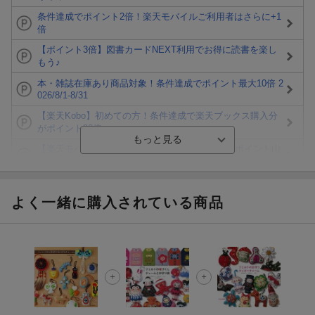
条件達成でポイント2倍！楽天モバイルご利用者はさらに+1
倍
【ポイント3倍】図書カードNEXT利用でお得に読書を楽し
もう♪
本・雑誌在庫あり商品対象！条件達成でポイント最大10倍 2
026/8/1-8/31
【楽天Kobo】初めての方！条件達成で楽天ブックス購入分
がポイント20倍
【楽天モバイルご利用者限定】条件達成で100万ポイント山
分け！
【Rakuten Fashion×楽天ブックス】条件達成で10万ポイン
ト山分け
よく一緒に購入されている商品
【スタンプカード】楽天ポイントもらえる＆抽選で豪華景品
が当たる！
楽天モバイル紹介キャンペーンの拡散で300円OFFクーポン
進呈
条件達成で楽天限定・宝塚歌劇 宙組貸切公演ペアチケット
が当たる