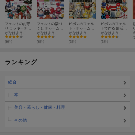
フェルトのお守
フェルトの福づ
ピポンのフェル
ピポンのフェル
り ラッキーチャ
くし チャームと
ト・チャーム
トで作る 部活応
ーム
がなはようこ・辻岡ピギー：ピポン
お守り袋
がなはようこ・辻岡ピギー：ピポン
ワンコ・ニャン
がなはようこ：ピポン
援チャーム
がなはようこ：ピポン
コ・インコ
(
(9件)
(6件)
(3件)
(3件)
ランキング
総合
本
美容・暮らし・健康・料理
その他