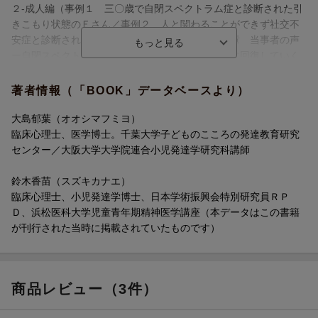
２-成人編（事例１ 三〇歳で自閉スペクトラム症と診断された引
きこもり状態のＥさん／事例２ 人と関わることができず社交不
安症と診断された二四歳のＦさん ほか）／第５章 当事者の声
ー自閉スペクトラム症とどう付き合い、どのように回復していく
か（Ｋさん（三〇代女性）／Ｍさん（二〇代男性））
著者情報（「BOOK」データベースより）
大島郁葉（オオシマフミヨ）
臨床心理士、医学博士。千葉大学子どものこころの発達教育研究
センター／大阪大学大学院連合小児発達学研究科講師
鈴木香苗（スズキカナエ）
臨床心理士、小児発達学博士、日本学術振興会特別研究員ＲＰ
Ｄ、浜松医科大学児童青年期精神医学講座（本データはこの書籍
が刊行された当時に掲載されていたものです）
商品レビュー（3件）