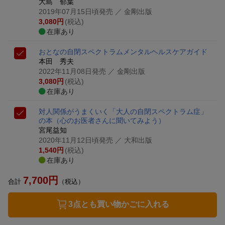
大島 郁葉
2019年07月15日頃発売
／ 金剛出版
3,080
円
(税込)
在庫あり
おとなの自閉スペクトラム
メンタルヘルスケアガイド
本田 秀夫
2022年11月08日発売
／ 金剛出版
3,080
円
(税込)
在庫あり
対人関係がうまくいく「大人の自閉スペクトラム症」
の本
（心のお医者さんに聞いてみよう）
宮尾益知
2020年11月12日頃発売
／ 大和出版
1,540
円
(税込)
在庫あり
7,700
円
合計
（税込）
3点とも買い物かごに入れる