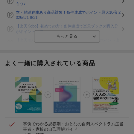
もう♪
本・雑誌在庫あり商品対象！条件達成でポイント最大10倍 2
026/8/1-8/31
【楽天Kobo】初めての方！条件達成で楽天ブックス購入分
がポイント20倍
【楽天モバイルご利用者限定】条件達成で100万ポイント山
分け！
【Rakuten Fashion×楽天ブックス】条件達成で10万ポイン
ト山分け
よく一緒に購入されている商品
【スタンプカード】楽天ポイントもらえる＆抽選で豪華景品
が当たる！
楽天モバイル紹介キャンペーンの拡散で300円OFFクーポン
進呈
条件達成で楽天限定・宝塚歌劇 宙組貸切公演ペアチケット
が当たる
事例でわかる思春期・おとなの自閉スペクトラム症
当
事者・家族の自己理解ガイド