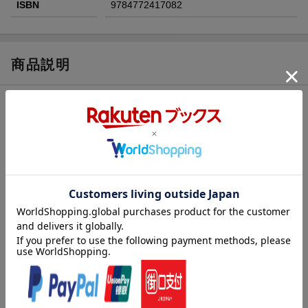
ISBN
9784772417082
商品説明
内容紹介（JPROより）
おとなになるまで診断もアセスメントもされなかった自閉スペク
トラム症の人たちは、何を知る必要があるのか？ そしてどのよ
うなサポートを必要としているのか？ 自閉スペクトラム症のア
セスメントや診断プロセスのわかりやすい解説、コミュニケーシ
ョンや感覚に関する自閉特性との上手な付き合い方、自閉スペク
トラム症をもつ人たちの年齢別ケースレポート、そして当事者の
声を通じて、当事者と家族の知りたい気持ちにしっかり応えてい
く。どのように自分と家族の「自閉スペクトラム症」を理解して
いけばよいのかを伝える自己理解ガイド。本田秀夫推薦（信州大
学教授・精神科医）！
第1章 思春期以降の自閉スペクトラム症を理解する
第2章 自閉スペクトラム症と自閉特性を理解する