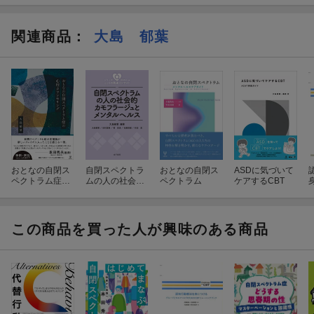
関連商品
：
大島 郁葉
おとなの自閉ス
自閉スペクトラ
おとなの自閉ス
ASDに気づいて
ペクトラム症の
ムの人の社会的
ペクトラム
ケアするCBT
心理カウンセリ
カモフラージュ
ング
とメンタルヘル
ス
この商品を買った人が興味のある商品