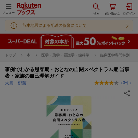
メニュー
熊本地震による配送の影響について
トップ
本
医学・薬学・看護学・歯科学
臨床医学専門科別
事例でわかる思春期・おとなの自閉スペクトラム症 当事
者・家族の自己理解ガイド
大島 郁葉
（
3
件）