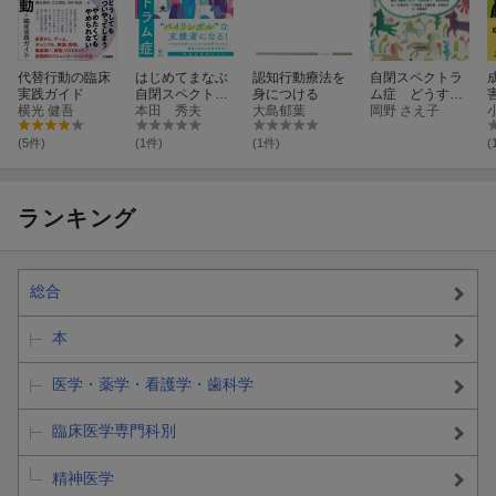
代替行動の臨床
はじめてまなぶ
認知行動療法を
自閉スペクトラ
実践ガイド
自閉スペクトラ
身につける
ム症 どうする
横光 健吾
ム症
本田 秀夫
大島郁葉
思春期の性
岡野 さえ子
(5件)
(1件)
(1件)
(
ランキング
総合
本
医学・薬学・看護学・歯科学
臨床医学専門科別
精神医学