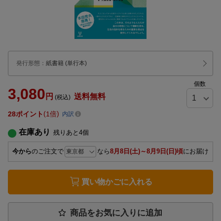
発行形態
：
紙書籍
(単行本)
個数
3,080
円
送料無料
(税込)
28
ポイント
1倍
内訳
在庫あり
残りあと
4
個
今から
のご注文で
なら
8月8日(土)～8月9日(日)頃
にお届け
買い物かごに入れる
商品をお気に入りに追加