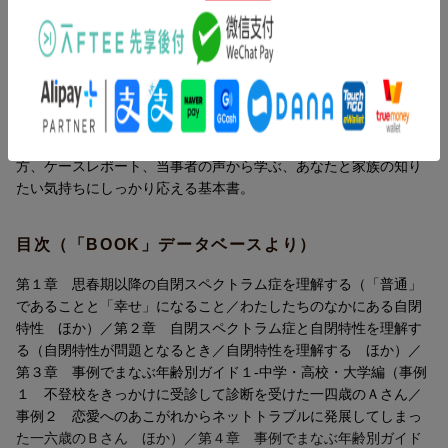
第3章 事例でまなぶ年齢別ガイド1-中学・高校・大学編
第4章 事例でまなぶ年齢別ガイド2-成人編
内容紹介（「BOOK」データベースより）
第5章 当事者の声
コラム1：普通の呪縛（椎名明大）
おとなになるまで診断もアセスメントもされなかった自閉スペク
コラム2：ADHDとその特性について（松澤大輔）
トラム症の人たちは、何を知る必要があるのか？そしてどのよう
コラム3：適応と不適応（白石真生）
なサポートを必要としているのか？自閉スペクトラム症のアセス
コラム4：ASDにとって遠くて近い、おとなのADHDとは？（金澤
メントや診断プロセスの解説、自分の特性との上手な付き合い
潤一郎）
方、ケースレポート、当事者の声から学ぶ、あなたと家族の知り
たい気持ちにしっかり応える基本書。
目次（「BOOK」データベースより）
第１章 思春期以降の自閉スペクトラム症を理解する（「普通」
であることと「幸せ」になること／わたしたちのなかにある自閉
特性 ほか）／第２章 自閉スペクトラム症と自閉特性を理解す
る（自閉特性が問題となるとき／自閉特性を理解する ほか）／
第３章 事例でまなぶ年齢別ガイド１-中学・高校・大学編（事例
１ 不登校をきっかけに受診して診断を受けた一四歳のＡさん／
事例２ 恋愛へのあこがれからネットトラブルに発展してしまっ
た一六歳のＢさん ほか）／第４章 事例でまなぶ年齢別ガイド