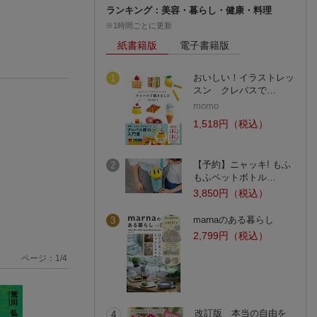
ランキング：美容・暮らし・健康・料理
※1時間ごとに更新
紙書籍版
電子書籍版
おいしい！イラストレッ
1
スン クレパスで…
momo
1,518円（税込）
【予約】ニャッキ! もふ
2
もふペットボトル…
3,850円（税込）
marnaのある暮らし
3
2,799円（税込）
ページ：
1
/
4
改訂版 本当の自由を
4