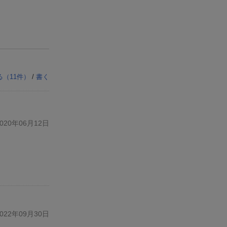
る（
11
件）
/
書く
20年06月12日
22年09月30日