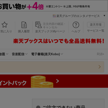
楽天グループのエンタメサービス
本/ゲーム/CD/DVD
注文内容の確認・
楽天市場
キャンセル
楽天ブックス
サービス一覧
お気に入り
購入履歴
楽天ブックスMyページ
ヘルプ
電子書籍
楽天Kobo
雑誌読み放題
楽天マガジン
放題
音楽配信
電子書籍(楽天Kobo)
R18+
音楽配信
楽天ミュージック
動画配信
楽天TV
動画配信ガイド
Rakuten PLAY
無料テレビ
Rチャンネル
チケット
ご注文できない商品