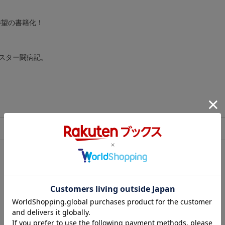
待望の書籍化！
スター闘病記。