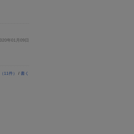
20年01月09日
（
11
件）
/
書く