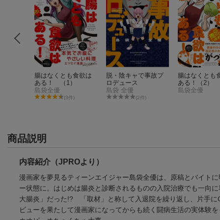
腸はなくとも食欲は
脱・陰キャで事故プ
腸はなくとも
ある！ （1）
ロデュース
ある！（2）
島袋全優
島袋 全優
島袋全優
7件)
(3件)
(2件)
商品説明
内容紹介（JPROより）
漫画家を夢見るティーンエイジャー島袋全優は、原稿とバイトに
ー状態に。はじめは腸炎と診断されるものの入院治療でも一向に
大腸炎」だった!? 「取材」と称して入退院を繰り返し、片手
ビューを果たして漫画家になってからも続く闘病生活の実体験を