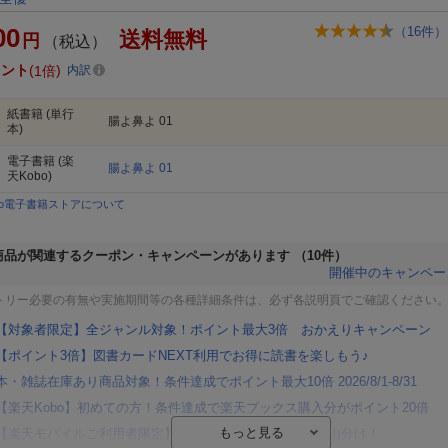
00
（
16
件）
送料無料
円
（税込）
イント
1倍
内訳
紙書籍
(単行
腸よ鼻よ 01
本)
電子書籍
(楽
腸よ鼻よ 01
天Kobo)
bo電子書籍ストアについて
商品が関連するクーポン・キャンペーンがあります
（10件）
開催中のキャンペー
トリー必要の有無や実施期間等の各種詳細条件は、必ず各説明頁でご確認ください
【対象者限定】全ジャンル対象！ポイント最大3倍 おかえりキャンペーン
【ポイント3倍】図書カードNEXT利用でお得に読書を楽しもう♪
本・雑誌在庫あり商品対象！条件達成でポイント最大10倍 2026/8/1-8/31
【楽天Kobo】初めての方！条件達成で楽天ブックス購入分がポイント20倍
【楽天モバイルご利用者限定】条件達成で100万ポイント山分け！