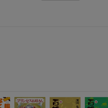
【Rakuten Fashion×楽天ブックス】条件達成で10万ポイント山分け
【スタンプカード】楽天ポイントもらえる＆抽選で豪華景品が当たる！
楽天モバイル紹介キャンペーンの拡散で300円OFFクーポン進呈
条件達成で楽天限定・宝塚歌劇 宙組貸切公演ペアチケットが当たる
エントリー＆条件達成で『鬼滅の刃』オリジナルきんちゃく袋が当たる！