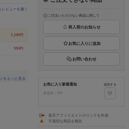
楽天チケット
エンタメニュース
|
レビューを書く
推し楽
ご注文いただけない商品に関して
再入荷のお知らせ
1,100
円
550
円
お問い合わせ
ンをもっと見る
お気に入り新着通知
追加する
。
未追加：
2
件
楽天アフィリエイトのリンクを作成
不適切な商品を報告