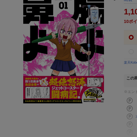
1,1
10
ポ
楽天Ko
この
※エン