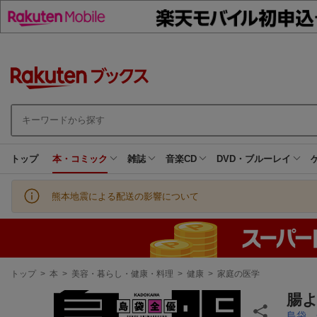
トップ
本・コミック
雑誌
音楽CD
DVD・ブルーレイ
熊本地震による配送の影響について
現
トップ
>
本
>
美容・暮らし・健康・料理
>
健康
>
家庭の医学
在
地
腸よ
島袋 