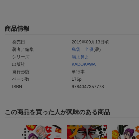
商品情報
発売日
：
2019年09月13日頃
著者／編集
：
島袋 全優
(著)
シリーズ
：
腸よ鼻よ
出版社
：
KADOKAWA
発行形態
：
単行本
ページ数
：
176p
ISBN
：
9784047357778
この商品を買った人が興味のある商品