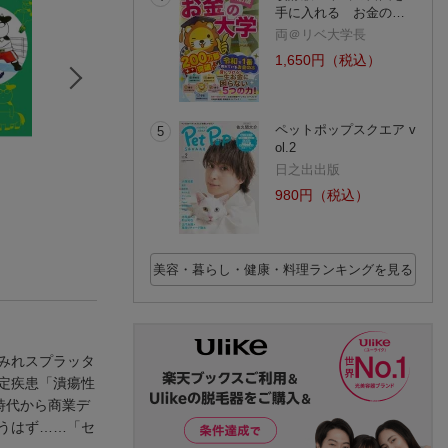
手に入れる お金の…
両＠リベ大学長
1,650円（税込）
ペットポップスクエア v
5
ol.2
鴻池剛と猫のぽん
末期ガンでも元気で
つかれたときに読
た ニャアアアン! 3
す 38歳エロ漫画家、
海外旅日記（4）
日之出出版
鴻池 剛
大腸ガンになる
ひるなま
五箇野人
980円（税込）
(39件)
(36件)
(2件)
美容・暮らし・健康・料理ランキングを見る
みれスプラッタ
定疾患「潰瘍性
時代から商業デ
うはず……「セ