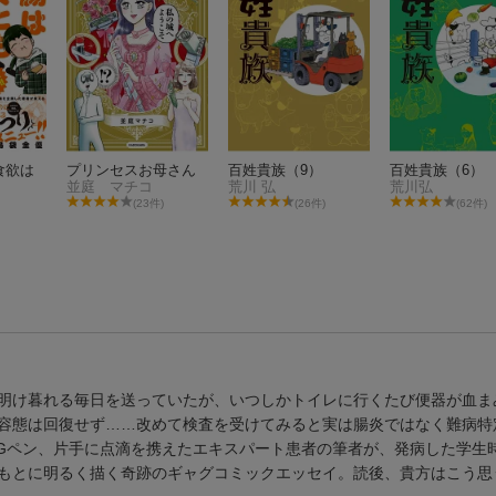
食欲は
プリンセスお母さん
百姓貴族（9）
百姓貴族（6）
並庭 マチコ
荒川 弘
荒川弘
(23件)
(26件)
(62件)
明け暮れる毎日を送っていたが、いつしかトイレに行くたび便器が血ま
容態は回復せず……改めて検査を受けてみると実は腸炎ではなく難病特
にGペン、片手に点滴を携えたエキスパート患者の筆者が、発病した学生
もとに明るく描く奇跡のギャグコミックエッセイ。読後、貴方はこう思