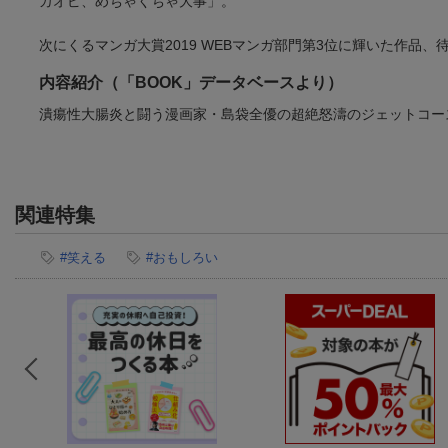
カオピ、めちゃくちゃ大事」。
次にくるマンガ大賞2019 WEBマンガ部門第3位に輝いた作品、
内容紹介（「BOOK」データベースより）
潰瘍性大腸炎と闘う漫画家・島袋全優の超絶怒濤のジェットコー
関連特集
#笑える
#おもしろい