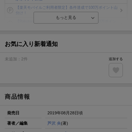
【楽天モバイルご利用者限定】条件達成で100万ポイント山
分け！
【Rakuten Fashion×楽天ブックス】条件達成で10万ポイン
ト山分け
【スタンプカード】楽天ポイントもらえる＆抽選で豪華景品
が当たる！
お気に入り新着通知
エントリー＆3,000円以上購入で無料データSIM（3GB/月プ
ラン）が当たる！
未追加：
2
件
追加する
楽天モバイル紹介キャンペーンの拡散で300円OFFクーポン
進呈
条件達成で楽天限定・宝塚歌劇 宙組貸切公演ペアチケット
が当たる
商品情報
発売日
2019年08月28日頃
著者／編集
芦沢 央
(著)