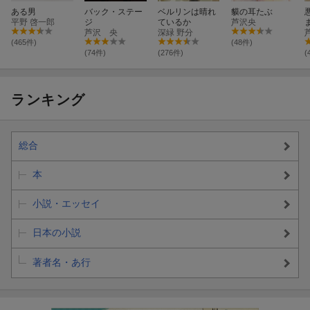
ある男
バック・ステー
ベルリンは晴れ
貘の耳たぶ
平野 啓一郎
ジ
ているか
芦沢央
芦沢 央
深緑 野分
(465件)
(48件)
(74件)
(276件)
(
ランキング
総合
本
小説・エッセイ
日本の小説
著者名・あ行