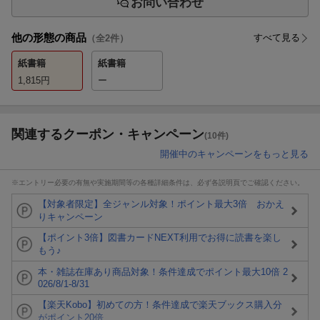
お問い合わせ
他の形態の商品
すべて見る
（全
2
件）
紙書籍
紙書籍
1,815
円
ー
関連するクーポン・キャンペーン
(10件)
開催中のキャンペーンをもっと見る
※エントリー必要の有無や実施期間等の各種詳細条件は、必ず各説明頁でご確認ください。
【対象者限定】全ジャンル対象！ポイント最大3倍 おかえ
りキャンペーン
【ポイント3倍】図書カードNEXT利用でお得に読書を楽し
もう♪
本・雑誌在庫あり商品対象！条件達成でポイント最大10倍 2
026/8/1-8/31
【楽天Kobo】初めての方！条件達成で楽天ブックス購入分
がポイント20倍