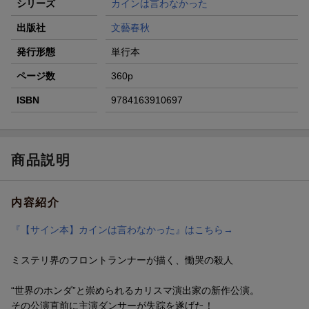
シリーズ
カインは言わなかった
出版社
文藝春秋
発行形態
単行本
ページ数
360p
ISBN
9784163910697
商品説明
内容紹介
『【サイン本】カインは言わなかった』はこちら→
ミステリ界のフロントランナーが描く、慟哭の殺人
“世界のホンダ”と崇められるカリスマ演出家の新作公演。
その公演直前に主演ダンサーが失踪を遂げた！