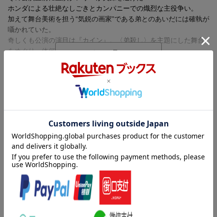
ホンダによる壮絶なしごきとカンパニーでの熾烈な主役争い。
加えて舞台美術を担う“気鋭の画家”である弟とのあいだには確執が
囁かれていた。
奇しくも公演の演目は『カイン』。〈弟殺し〉を主題にした舞台
をめぐり一体何が起きているのかーー。
弟・豪をめぐる女達の争いにホンダが買ってきた数々の恨みなど
火種は尽きず、あふれ出した激情はついに刃となって振るわれ
る。
内容紹介（JPROより）
誰が誰を殺すのか？ というスリルと、己のすべてを懸けて踊り描
芸術にすべてを懸けた男たちの、罪と罰。
く“表現者”たちによる鮮烈な闘い。その渦中で無残に踏みにじられ
エンタメ界のフロントランナーが渾身の力で書き上げた、
た人間の慟哭にまで踏み込んだ、間違いなく著者の代表作たる骨
慟哭のノンストップ・ミステリー！
太なエンターテイメント長篇です。
「世界のホンダ」と崇められるカリスマ芸術監督率いるダンスカ
ンパニー。
その新作公演三日前に、主役が消えた。
壮絶なしごきにも喰らいつき、すべてを舞台に捧げてきた男にい
ったい何があったのか。
“神”に選ばれ、己の限界を突破したいと願う表現者たちのとめどな
き渇望。