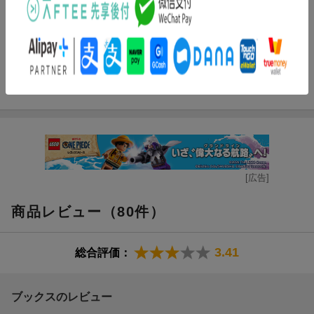
その陰で踏みにじられてきた人間の声なき声……。様々な思いが
錯綜し、激情はついに刃となって振るわれる。
内容紹介（「BOOK」データベースより）
『火のないところに煙は』で本屋大賞ノミネート。
『許されようとは思いません』続々重版中。
ダンサーと、画家の兄弟。答えのない世界でもがく孤独な魂は、
もっとも次作が待たれる作家の、実に2年ぶりの長篇大作！
いつしか狂気を呼び込み、破裂する。
[広告]
商品レビュー（80件）
3.41
総合評価：
ブックスのレビュー