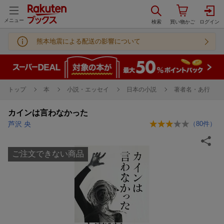
メニュー
熊本地震による配送の影響について
トップ
本
小説・エッセイ
日本の小説
著者名・あ行
カインは言わなかった
芦沢 央
（
80
件）
ご注文できない商品