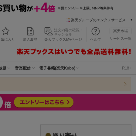
楽天グループのエンタメサービス
本/ゲーム/CD/DVD
注文内容の確認・
楽天市場
キャンセル
楽天ブックス
サービス一覧
お気に入り
購入履歴
楽天ブックスMyページ
ヘルプ
電子書籍
楽天Kobo
雑誌読み放題
楽天マガジン
放題
音楽配信
電子書籍(楽天Kobo)
R18+
音楽配信
楽天ミュージック
動画配信
楽天TV
動画配信ガイド
Rakuten PLAY
無料テレビ
Rチャンネル
チケット
取り寄せ