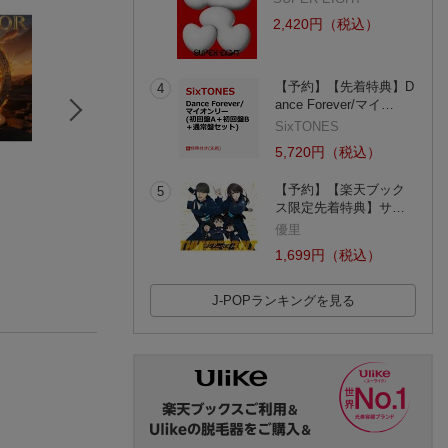
2,420円（税込）
【予約】【先着特典】D
4
ance Forever/マイ…
SixTONES
5,720円（税込）
The Awakening
Advance
EVOLUTION
【予約】【楽天ブック
5
dustbox
Suspended 4th
中
ス限定先着特典】サ…
優里
1,699円（税込）
J-POPランキングを見る