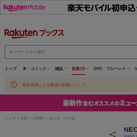
トップ
本・コミック
雑誌
音楽CD
DVD・ブルーレイ
熊本地震による配送の影響について
現
トップ
>
CD
>
J-POP
>
ロック・ソウル
在
地
NEO
AIRFL