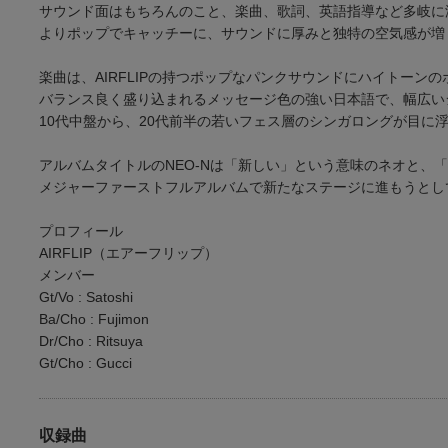
サウンド面はもちろんのこと、楽曲、歌詞、英語指導など多岐に
よりポップでキャッチーに、サウンドに厚みと独特の空気感が増
楽曲は、AIRFLIPの持つポップなパンクサウンドにハイトーン
バランス良く盛り込まれるメッセージ色の強い日本語で、幅広い
10代中盤から、20代前半の若いフェス層のシンガロングが目に
アルバムタイトルのNEO-Nは「新しい」という意味のネオと、
メジャーファーストフルアルバムで新たなステージに進もうとし
プロフィール
AIRFLIP（エアーフリップ）
メンバー
Gt/Vo : Satoshi
Ba/Cho : Fujimon
Dr/Cho : Ritsuya
Gt/Cho : Gucci
収録曲