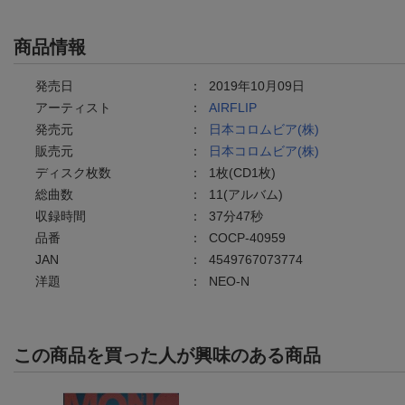
商品情報
発売日
：
2019年10月09日
アーティスト
：
AIRFLIP
発売元
：
日本コロムビア(株)
販売元
：
日本コロムビア(株)
ディスク枚数
：
1枚(CD1枚)
総曲数
：
11(アルバム)
収録時間
：
37分47秒
品番
：
COCP-40959
JAN
：
4549767073774
洋題
：
NEO-N
この商品を買った人が興味のある商品