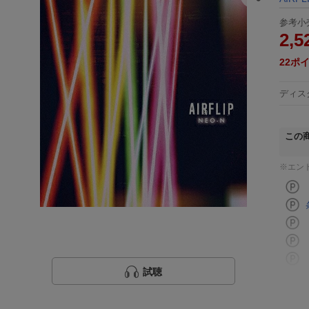
参考小
2,5
22
ポ
ディス
この
※エン
試聴