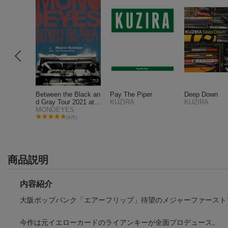
NCER
Between the Black an
Pay The Piper
Deep Down
ム
d Gray Tour 2021 at N
KUZIRA
KUZIRA
ippon Budokan and T
MONOEYES
our Documentary【Bl
(4件)
u-ray】
商品説明
内容紹介
大阪ポップパンク「エアーフリップ」待望のメジャーファースト
今作は元イエローカードのライアンキーが全面プロデュース。