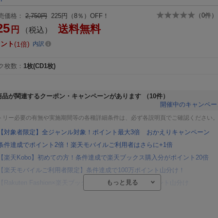
（
0
件）
売価格：
2,750円
225円（8％）OFF！
25
送料無料
円
（税込）
イント
1倍
内訳
ク枚数
：
1枚(CD1枚)
商品が関連するクーポン・キャンペーンがあります
（10件）
開催中のキャンペー
トリー必要の有無や実施期間等の各種詳細条件は、必ず各説明頁でご確認ください
【対象者限定】全ジャンル対象！ポイント最大3倍 おかえりキャンペーン
条件達成でポイント2倍！楽天モバイルご利用者はさらに+1倍
【楽天Kobo】初めての方！条件達成で楽天ブックス購入分がポイント20倍
【楽天モバイルご利用者限定】条件達成で100万ポイント山分け！
【Rakuten Fashion×楽天ブックス】条件達成で10万ポイント山分け
【スタンプカード】楽天ポイントもらえる＆抽選で豪華景品が当たる！
楽天モバイル紹介キャンペーンの拡散で300円OFFクーポン進呈