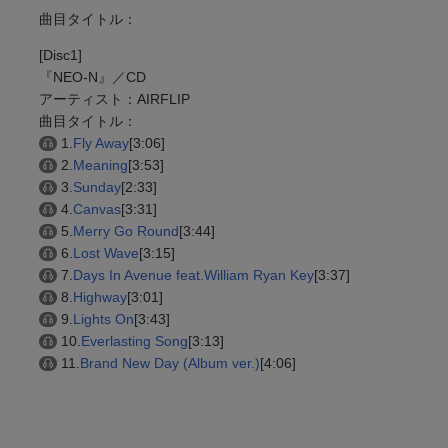
曲目タイトル：
[Disc1]
『NEO-N』／CD
アーティスト：AIRFLIP
曲目タイトル：
1.
Fly Away
[3:06]
2.
Meaning
[3:53]
3.
Sunday
[2:33]
4.
Canvas
[3:31]
5.
Merry Go Round
[3:44]
6.
Lost Wave
[3:15]
7.
Days In Avenue feat.William Ryan Key
[3:37]
8.
Highway
[3:01]
9.
Lights On
[3:43]
10.
Everlasting Song
[3:13]
11.
Brand New Day (Album ver.)
[4:06]