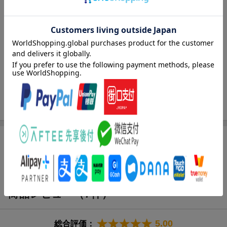
シリーズ
魔入りました!入間くん
関連作品
魔入りました!入間くん
レーベル
少年チャンピオンコミックス
出版社
秋田書店
発行形態
コミック
ISBN
9784253228923
[広告]
商品レビュー（7件）
5.00
総合評価：