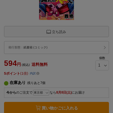
立ち読み
発行形態
：
紙書籍
(コミック)
個数
594
円
送料無料
(税込)
5
ポイント
1倍
内訳
在庫あり
残りあと
7
個
今から
のご注文で
なら
8月8日(土)
にお届け
買い物かごに入れる