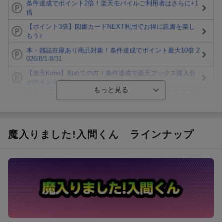
条件達成でポイント2倍！楽天モバイルご利用者はさらに+1
倍
【ポイント3倍】図書カードNEXT利用でお得に読書を楽し
もう♪
本・雑誌在庫あり商品対象！条件達成でポイント最大10倍 2
026/8/1-8/31
【楽天Kobo】初めての方！条件達成で楽天ブックス購入分
がポイント20倍
【楽天モバイルご利用者限定】条件達成で100万ポイント山
分け！
【Rakuten Fashion×楽天ブックス】条件達成で10万ポイン
ト山分け
魔入りました!入間くん
ラインナップ
【スタンプカード】楽天ポイントもらえる＆抽選で豪華景品
が当たる！
楽天モバイル紹介キャンペーンの拡散で300円OFFクーポン
進呈
条件達成で楽天限定・宝塚歌劇 宙組貸切公演ペアチケット
が当たる