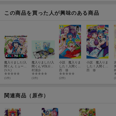
フィア 9
この商品を買った人が興味のある商品
魔入りました!入
魔入りました!入
小説 魔入りま
小説 魔入りま
間くん ミュージ
間くん VOLUME
した！入間くん
した！入間くん
ックコレクショ
(V.A.)
5【Blu-ray】
村瀬歩
（13）
西 修
（12）
西 修
ン 悪MAX!!!
(1件)
(1件)
(2件)
(
関連商品（原作）