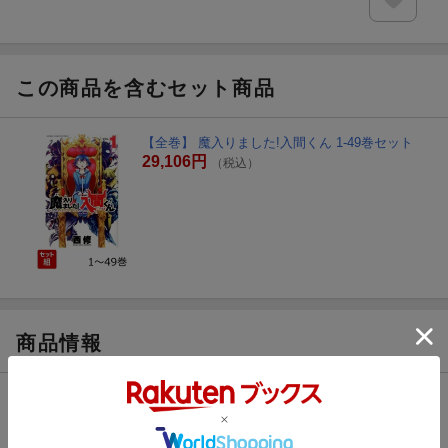
この商品を含むセット商品
【全巻】 魔入りました!入間くん 1-49巻セット
29,106円
（税込）
商品情報
発売日
2019年09月06日頃
著者／編集
西修