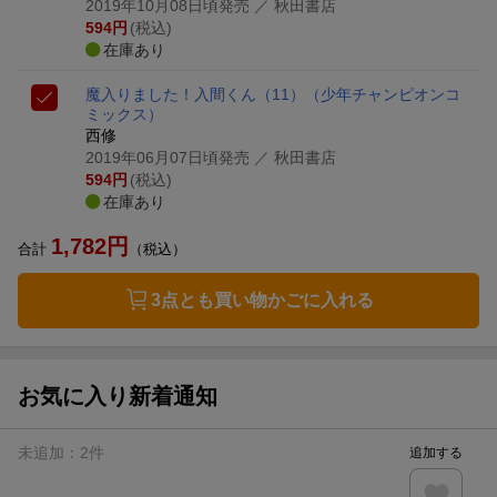
2019年10月08日頃発売
／ 秋田書店
594
円
(税込)
在庫あり
魔入りました！入間くん（11）
（少年チャンピオンコ
ミックス）
西修
2019年06月07日頃発売
／ 秋田書店
594
円
(税込)
在庫あり
1,782
円
合計
（税込）
3点とも買い物かごに入れる
お気に入り新着通知
未追加：
2
件
追加する