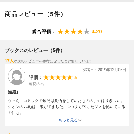
の世界に放り出され、「種族問わず楽しく暮らせる国づくり」を
目指すことになる。
商品レビュー（5件）
いつもの日常を過ごす中、ふと魔国連邦に娯楽がないことに気が
付いたリムル。
4.20
総合評価：
みんなで一緒に楽しめるように、レクリエーションとして相撲を
提案すると、早速ノリノリになる一同。
優勝賞品目指して熱く燃え上がり、魔国連邦初の相撲大会が勃発
ブックスのレビュー（5件）
する！
17人
が次のレビューを参考になったと評価しています
ベニマルや男性陣だけでなく、シュナとシオンも白熱した戦いを
みせる中、まさかのミリムも参戦！
投稿日：2019年12月05日
魔国連邦の仲間が一同に揃った楽しいスペシャルエピソードで
5
評価：
す。
蓮花の君
(無題)
■収録時間約25分
う～ん…コミックの展開は覚悟をしていたものの、やはりきつい。
シオンの○○顔は…涙が出ました。シュナが欠けたツノを抱いている
■スタッフ
のにも。
原作：川上泰樹・伏瀬・みっつばー（講談社「月刊少年シリウ
大勝負は次巻へ持ち越しです。
もっと見る
ス」連載）
OADですが…何故、相撲なんでしょうね？そこらあたりはよくわか
監督：菊地康仁
りません。