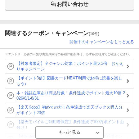
お問い合わせ
関連するクーポン・キャンペーン
(10件)
開催中のキャンペーンをもっと見る
※エントリー必要の有無や実施期間等の各種詳細条件は、必ず各説明頁でご確認ください。
【対象者限定】全ジャンル対象！ポイント最大3倍 おかえ
りキャンペーン
【ポイント3倍】図書カードNEXT利用でお得に読書を楽し
もう♪
本・雑誌在庫あり商品対象！条件達成でポイント最大10倍 2
026/8/1-8/31
【楽天Kobo】初めての方！条件達成で楽天ブックス購入分
がポイント20倍
【楽天モバイルご利用者限定】条件達成で100万ポイント山
分け！
【Rakuten Fashion×楽天ブックス】条件達成で10万ポイン