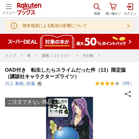
メニュー
熊本地震による配送の影響について
トップ
本
漫画（コミック）
その他
OAD付き 転生したらスライムだった件（13）限定版
（講談社キャラクターズライツ）
川上 泰樹
,
伏瀬
, 他
（
5
件）
ご注文できない商品