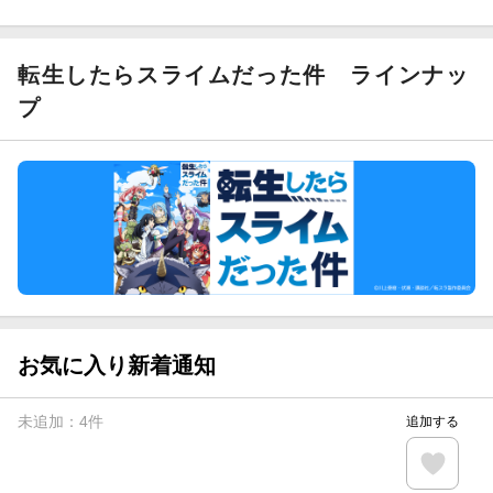
ト山分け
【スタンプカード】楽天ポイントもらえる＆抽選で豪華景品
が当たる！
転生したらスライムだった件
ラインナッ
エントリー＆3,000円以上購入で無料データSIM（3GB/月プ
プ
ラン）が当たる！
楽天モバイル紹介キャンペーンの拡散で300円OFFクーポン
進呈
条件達成で楽天限定・宝塚歌劇 宙組貸切公演ペアチケット
が当たる
お気に入り新着通知
未追加：
4
件
追加する