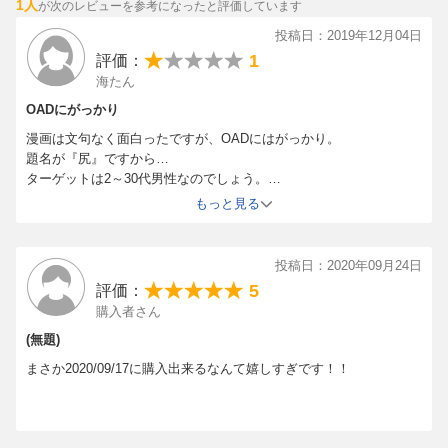
副監督：中山敦史
1人
が次のレビューを参考になったと評価しています
色々な意見がおありなのはわかりますが、私は特に何とも。正直、
脚本：筆安一幸
「あ、そう」で済みました。男性視点から見るとあれが嬉しいのか
投稿日：2019年12月04日
キャラクターデザイン：江畑諒真
どうかもわかりませんし。
1
評価：
それより気になったこと。
モンスターデザイン：岸田隆宏
海たん
リムルの台詞…あれは○○けんではなく、○○いぬと読んでください。
美術監督：佐藤 歩
トレイニーさんの声が聴けて、満足です(^^)
OADにがっかり
美術設定：藤瀬智康、佐藤正浩
色彩設計：斉藤麻記
漫画は文句なく面白ったですが、OADにはがっかり。
撮影監督：佐藤 洋
題名が『尻』ですから…
ターゲットは2～30代男性なのでしょう。
グラフィックデザイナー：生原雄次
勿論女性でも好きな方はおられるでしょうが、子供が見ることは考
編集：神宮司由美
もっと見る
えて制作されていないのでしょう。
音響監督：明田川 仁
本編から外れて楽しく、はいいのですが、胸やお尻を強調した内容
音楽：Elements Garden
に辟易です。
投稿日：2020年09月24日
音響制作：マジックカプセル
12巻の時は『水着が可愛い』で済む内容でしたが、13巻は本当に不
5
アニメーション制作：エイトビット
評価：
快でした。
製作：講談社
購入者さん
漫画に関しては小説とは若干違うところ、進めすぎ感はあるもの
の、事細かに描ききれないのは当たり前なので仕方のないこと。
(無題)
■キャスト
でもちょっとリムル様の絶望感が描ききれていないと思いました。
まさか2020/09/17に購入出来るなんて嬉しすぎです！！
リムル 岡咲美保
漫画家に関しては時間も楽しみです。
大賢者 豊口めぐみ
ベニマル 古川慎
シュナ 千本木彩花