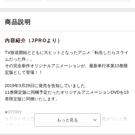
商品説明
内容紹介（JPROより）
TV放送開始とともに大ヒットとなったアニメ「転生したらスライ
ムだった件」。
その完全新作オリジナルアニメーションが、最新単行本第13巻限
定版として登場！！
2019年3月29日に発売を告知していました、
11巻限定版に同梱予定だったオリジナルアニメーションDVDを13
巻限定版に同梱いたします。
■STORY
サラリーマン三上悟は、通り魔に刺されて死亡し、気がつくと異
世界に転生していた。ただし、その姿はスライムだった！リムル
という新しいスライム人生を得て、さまざまな種族がうごめくこ