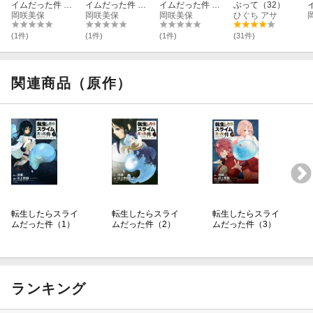
イムだった件 4
イムだった件 3
イムだった件 1
ぶって（32）
(特装限定版)【B
岡咲美保
(特装限定版)【B
岡咲美保
(特装限定版)【B
岡咲美保
ひぐち アサ
lu-ray】
lu-ray】
lu-ray】
l
(1件)
(1件)
(1件)
(31件)
関連商品（原作）
転生したらスライ
転生したらスライ
転生したらスライ
ムだった件（1）
ムだった件（2）
ムだった件（3）
ランキング