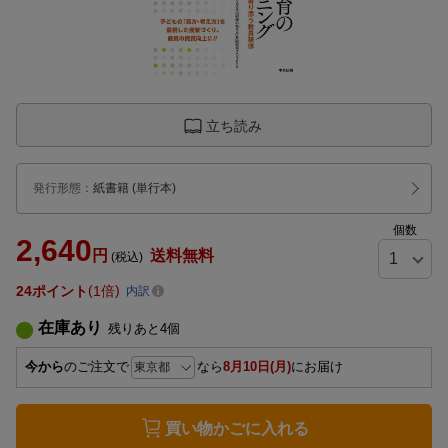
立ち読み
発行形態
：
紙書籍
(単行本)
個数
2,640
円
送料無料
(税込)
24
ポイント
1倍
内訳
在庫あり
残りあと
4
個
今から
のご注文で
なら
8月10日(月)
にお届け
買い物かごに入れる