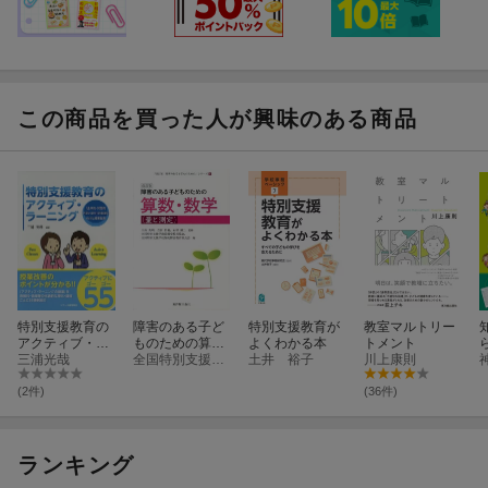
この商品を買った人が興味のある商品
特別支援教育の
障害のある子ど
特別支援教育が
教室マルトリー
アクティブ・ラ
ものための算
よくわかる本
トメント
ーニング
三浦光哉
数・数学（量と
全国特別支援学級設置学校長協会
土井 裕子
川上康則
測定）改訂版
(2件)
(36件)
ランキング