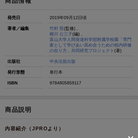
商品情報
発売日
2019年09月12日頃
著者／編集
竹村 哲
(監修) ,
柳川 公三子
(編) ,
富山大学人間発達科学部附属学校園「専門
家として学びあい高め合うための校内研修
の在り方」共同研究プロジェクト
(著)
出版社
中央法規出版
発行形態
単行本
ISBN
9784805859117
商品説明
内容紹介（JPROより）