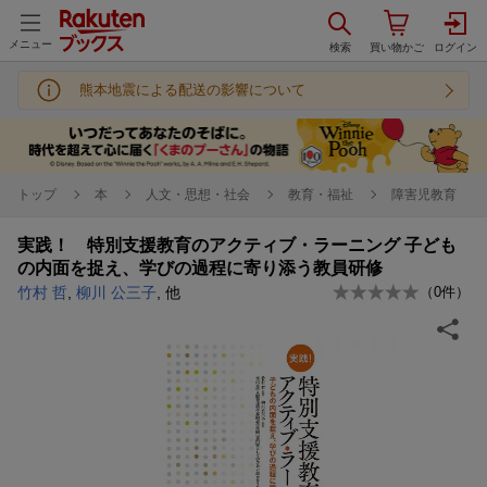
メニュー
熊本地震による配送の影響について
トップ
本
人文・思想・社会
教育・福祉
障害児教育
実践！ 特別支援教育のアクティブ・ラーニング 子ども
の内面を捉え、学びの過程に寄り添う教員研修
竹村 哲
,
柳川 公三子
, 他
（
0
件）