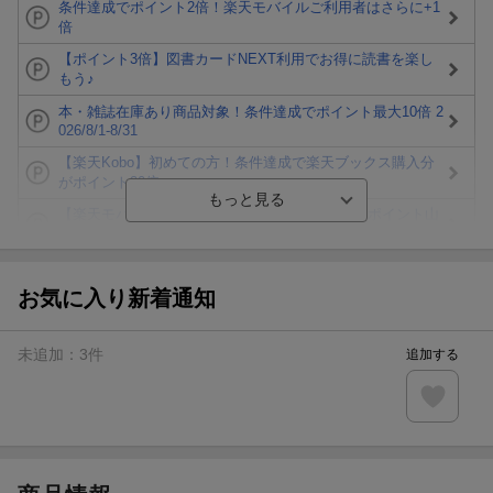
条件達成でポイント2倍！楽天モバイルご利用者はさらに+1
倍
【ポイント3倍】図書カードNEXT利用でお得に読書を楽し
もう♪
本・雑誌在庫あり商品対象！条件達成でポイント最大10倍 2
026/8/1-8/31
【楽天Kobo】初めての方！条件達成で楽天ブックス購入分
がポイント20倍
【楽天モバイルご利用者限定】条件達成で100万ポイント山
分け！
【Rakuten Fashion×楽天ブックス】条件達成で10万ポイン
ト山分け
お気に入り新着通知
【スタンプカード】楽天ポイントもらえる＆抽選で豪華景品
が当たる！
未追加：
3
件
追加する
エントリー＆3,000円以上購入で無料データSIM（3GB/月プ
ラン）が当たる！
楽天モバイル紹介キャンペーンの拡散で300円OFFクーポン
進呈