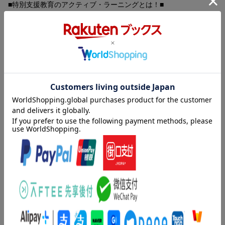
■特別支援教育のアクティブ・ラーニングとは！■
2020（令和2）年からの新学習指導要領実施を見据え、特別支
援学校・学級の生徒の「主体的・対話的で深い学び（アクティ
ブ・ラーニング）」を進めていくための実践例を詳しく解説。
「教師目線」ではなく「子どもの立場」にたった授業づくりを
目指す富山大附属特別支援学校「学びあい」の実践を紹介しま
す。
形式だけではなく、生徒の授業態度や姿勢を多くの目で観て、
生徒が主役の「学び」「指導」「学校生活」となる授業づくりを
目指した一冊です。
（出版社より）
■先駆的な特別支援学校の取り組み■
富山大学附属特別支援学校では、学校改革の一環として校内研
内容紹介（「BOOK」データベースより）
修「学びあいの場」を通して教員の資質向上に取り組んでいま
す。
子どもの「見方・考え方」を重視した授業づくり、教員の資質向
新学習指導要領に示された授業展開に向けて、生徒の内面・実
上に！！
態を十分に把握するため教員同士が多くの目で生徒を捉え、対話
をしていくという、いわば「教員自身のアクティブ・ラーニン
目次（「BOOK」データベースより）
グ」を通して、生徒の学びに寄り添う授業を展開しています。