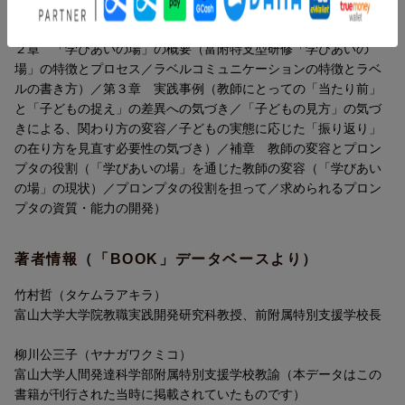
第１章 新しい学習パラダイムの教師開発の現状（新学習指導要
領の導入に向けた教師の戸惑い／特別支援学校の教員研修）／第
２章 「学びあいの場」の概要（富附特支型研修「学びあいの
場」の特徴とプロセス／ラベルコミュニケーションの特徴とラベ
ルの書き方）／第３章 実践事例（教師にとっての「当たり前」
と「子どもの捉え」の差異への気づき／「子どもの見方」の気づ
きによる、関わり方の変容／子どもの実態に応じた「振り返り」
の在り方を見直す必要性の気づき）／補章 教師の変容とプロン
プタの役割（「学びあいの場」を通じた教師の変容（「学びあい
の場」の現状）／プロンプタの役割を担って／求められるプロン
プタの資質・能力の開発）
著者情報（「BOOK」データベースより）
竹村哲（タケムラアキラ）
富山大学大学院教職実践開発研究科教授、前附属特別支援学校長
柳川公三子（ヤナガワクミコ）
富山大学人間発達科学部附属特別支援学校教諭（本データはこの
書籍が刊行された当時に掲載されていたものです）