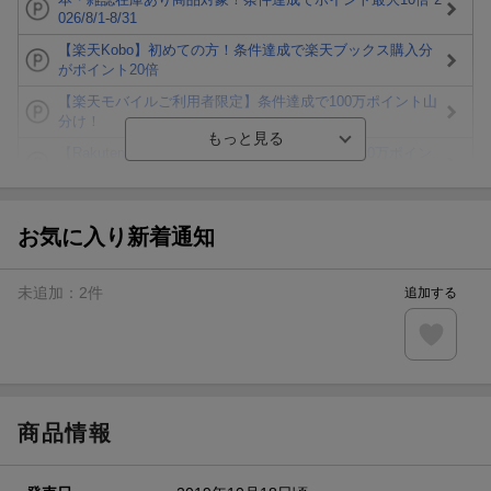
026/8/1-8/31
【楽天Kobo】初めての方！条件達成で楽天ブックス購入分
がポイント20倍
【楽天モバイルご利用者限定】条件達成で100万ポイント山
分け！
【Rakuten Fashion×楽天ブックス】条件達成で10万ポイン
ト山分け
【スタンプカード】楽天ポイントもらえる＆抽選で豪華景品
が当たる！
お気に入り新着通知
楽天モバイル紹介キャンペーンの拡散で300円OFFクーポン
進呈
未追加：
2
件
追加する
条件達成で楽天限定・宝塚歌劇 宙組貸切公演ペアチケット
が当たる
エントリー＆条件達成で『鬼滅の刃』オリジナルきんちゃく
袋が当たる！
商品情報