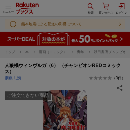
メニュー
熊本地震による配送の影響について
トップ
本
漫画（コミック）
青年
秋田書店 チャンピオンR
人狼機ウィンヴルガ（6） （チャンピオンREDコミック
ス）
綱島志朗
（
0
件）
ご注文できない商品