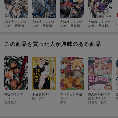
人狼機ウィンヴ
人狼機ウィンヴ
人狼機ウィンヴ
人狼機ウィンヴ
ルガ -叛逆篇
ルガ -叛逆篇
ルガ -叛逆篇
ルガ -叛逆篇
ー 5
ー 3
ー 4
ー 2
この商品を買った人が興味のある商品
神呪のネクター
不倫食堂 12
ダンジョンを造
俺ん家が女子の
ル（3）
山口 譲司
ろう2
溜まり場になっ
吉野弘幸
春雷
ている件 2
日佐乃 ねむ