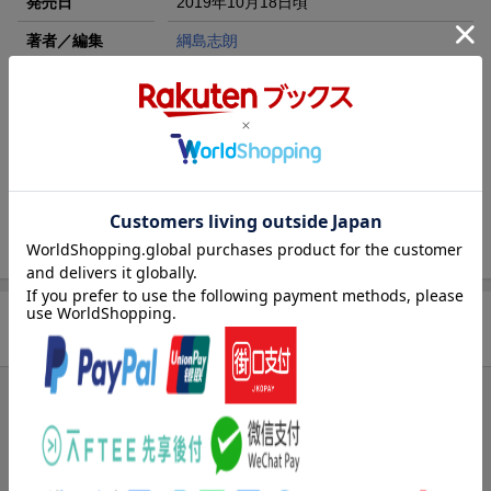
発売日
2019年10月18日頃
著者／編集
綱島志朗
シリーズ
人狼機ウィンヴルガ
レーベル
チャンピオンREDコミックス
出版社
秋田書店
発行形態
コミック
ISBN
9784253236225
商品レビュー
ブックスのレビュー
まだレビューがありません。