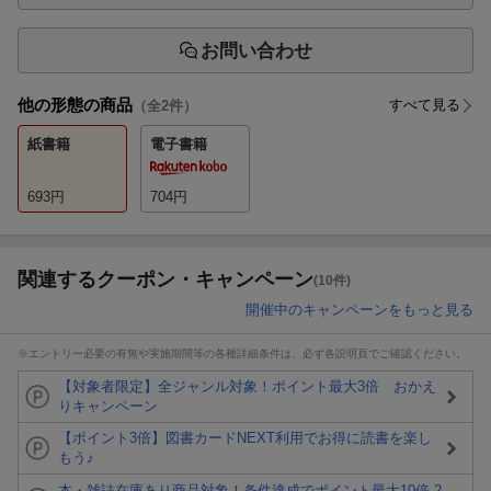
お問い合わせ
他の形態の商品
すべて見る
（全
2
件）
紙書籍
電子書籍
693
円
704
円
関連するクーポン・キャンペーン
(10件)
開催中のキャンペーンをもっと見る
※エントリー必要の有無や実施期間等の各種詳細条件は、必ず各説明頁でご確認ください。
【対象者限定】全ジャンル対象！ポイント最大3倍 おかえ
りキャンペーン
【ポイント3倍】図書カードNEXT利用でお得に読書を楽し
もう♪
本・雑誌在庫あり商品対象！条件達成でポイント最大10倍 2